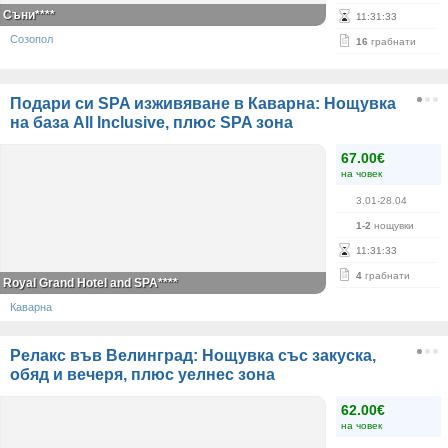
Съни****
11
:
31
:
33
Созопол
16
грабнати
Подари си SPA изживяване в Каварна: Нощувка
на база All Inclusive, плюс SPA зона
67.00€
на човек
3.01-28.04
1-2
нощувки
11
:
31
:
33
4
грабнати
Royal Grand Hotel and SPA****
Каварна
Релакс във Велинград: Нощувка със закуска,
обяд и вечеря, плюс уелнес зона
62.00€
на човек