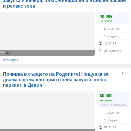
закуска и вечеря, плюс минерален и външен басейн
и релакс зона
40.00€
на човек
6.08-30.09
1
нощувка
11
:
31
:
33
34
грабнати
Рила
Велинград
Почивка в сърцето на Родопите! Нощувка за
двама с домашно приготвена закуска, плюс
паркинг, в Девин
60.00€
за двама
(30.00€ на човек/ден)
7.08-24.09
1
нощувка
59
:
31
:
33