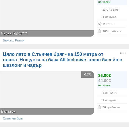
на човек
11.07-31.08
1
нощувка
11
:
31
:
33
183
грабнати
Пирин Голф****
Банско, Разлог
Цяло лято в Слънчев бряг - на 150 метра от
плажа: Нощувка на база All Inclusive, плюс басейн с
шезлонг и чадър
-16%
36.90€
44.00€
на човек
1.08-12.09
1
нощувка
56
грабнати
Балатон
Слънчев бряг