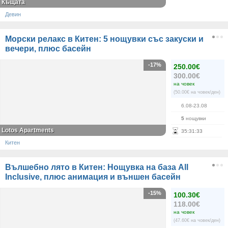
Къщата
Девин
Морски релакс в Китен: 5 нощувки със закуски и
вечери, плюс басейн
-17%
250.00€
300.00€
на човек
(50.00€ на човек/ден)
6.08-23.08
5
нощувки
Lotos Apartments
35
:
31
:
33
Китен
Вълшебно лято в Китен: Нощувка на база All
Inclusive, плюс анимация и външен басейн
-15%
100.30€
118.00€
на човек
(47.60€ на човек/ден)