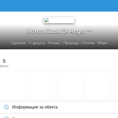
Хотел Casa Di Angel **
Туризъм
·
С децата
·
Релакс
·
Природа
·
Селски
·
Море
5
фена
Информация за обекта