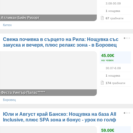
3.08-30.09
1
нощувка
Атлиман Бийч Ризорт
67
грабнати
Китен
Свежа почивка в сърцето на Рила: Нощувка със
закуска и вечеря, плюс релакс зона - в Боровец
45.00€
на човек
30.07-6.09
1
нощувка
174
грабнати
Феста Уинтър Палас*****
Боровец
Юли и Август край Банско: Нощувка на база All
Inclusive, плюс SPA зона и бонус - урок по голф
59.00€