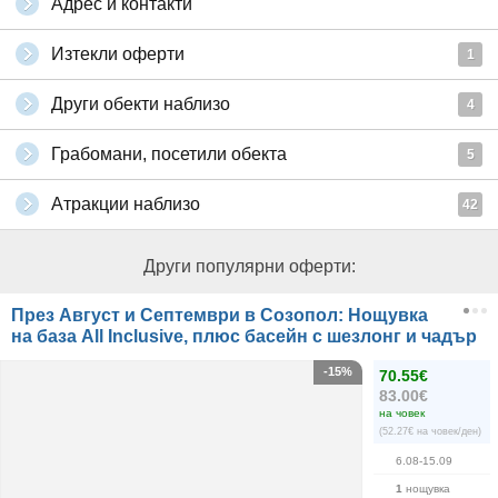
Адрес и контакти
Изтекли оферти
1
Други обекти наблизо
4
Грабомани, посетили обекта
5
Атракции наблизо
42
Други популярни оферти:
През Август и Септември в Созопол: Нощувка
на база All Inclusive, плюс басейн с шезлонг и чадър
-15%
70.55€
83.00€
на човек
(52.27€ на човек/ден)
6.08-15.09
1
нощувка