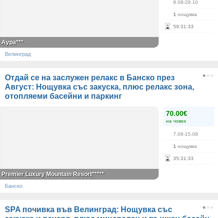
8.08-29.10
1
нощувка
59
:
31
:
33
Аура***
Велинград
Отдай се на заслужен релакс в Банско през
Август: Нощувка със закуска, плюс релакс зона,
отопляеми басейни и паркинг
70.00€
на човек
7.08-15.08
1
нощувка
35
:
31
:
33
Premier Luxury Mountain Resort*****
Банско
SPA почивка във Велинград: Нощувка със