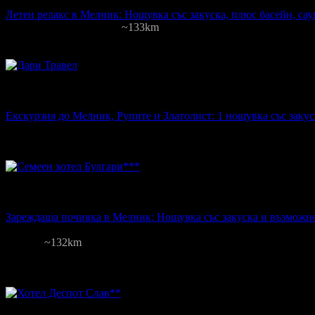
на човек
Летен релакс в Мелник: Нощувка със закуска, плюс басейн, сау
Свети Трифон
·
Мелник
~133km
4
грабнати
Цена на човек на ден:
30.00 €
Включени нощувки: 1-2
Изхранване
Топ цена:
84
00
€
на човек
Екскурзия до Мелник, Рупите и Златолист: 1 нощувка със закус
Мелник, Сандански, Рупите, Златолист
1
грабнат
Цена на човек на ден:
42.00 €
Включени нощувки: 1
Изхранване: 
Топ цена:
35
00
€
на човек
Зареждаща почивка в Мелник: Нощувка със закуска и възможнос
Булгари
Мелник
~132km
85
:
12
:
44
33
грабнати
Цена на човек на ден:
35.00 €
Включени нощувки: 1
Категория на
Изхранване: Закуска; Закуска и вечеря
Валидност: 11.03 - 31.08
Топ цена: