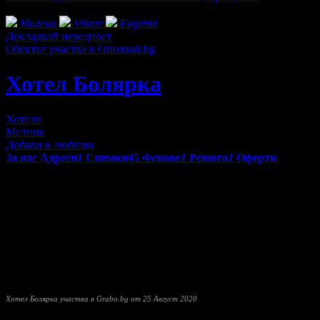
Фенове на Хотел Болярка
Милена
Vilizar
Evgenia
Докладвай нередност
Обектът участва в Опознай.bg
Хотел Болярка
Хотели
Мелник
Добави в любими
За нас
Адреси
1
Снимки
45
Фенове
1
Ревюта
1
Оферти
Хотел
Болярка
се намира в историческия град Мелник. Разпол
има лятна градина с барбекю.
Всички стаи са традиционно обзаведени и включват климатик, р
Някои разполагат с камина.
Гостите могат да се отпуснат в лоби бара, където се поднасят 
На терасата има хидромасажна вана и шезлонги, достъпът до ко
Хотел Болярка участва в Grabo.bg от 25 Август 2020
Прочети още