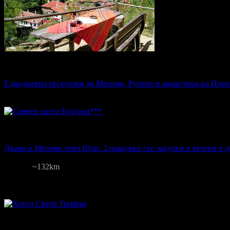
Топ цена:
20
00
€
на човек
Еднодневна екскурзия до Мелник, Рупите и манастира на Пре
Мелник, Рупите, Златолист, Кресна
Цена на човек на ден:
20.00 €
Изхранване: Без изхранване
Валидн
Топ цена:
213
00
€
за двама
Двама в Мелник през Юли: 2 нощувки със закуски и вечери в 
Булгари
Мелник
~132km
61
:
12
:
44
2
грабнати
Цена на човек на ден:
53.25 €
Включени нощувки: 2
Категория на
Изхранване: Закуска и вечеря
Валидност: 1.06 - 31.08
Топ цена:
30
00
€