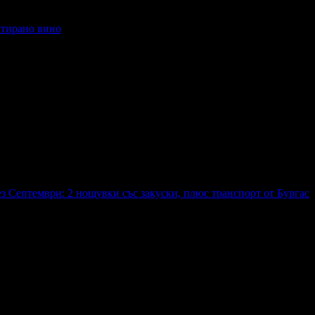
ктирано вино
 хотела: 2 звезди
з Септември: 2 нощувки със закуски, плюс транспорт от Бургас
Закуска
Валидност: 28.07 - 15.09