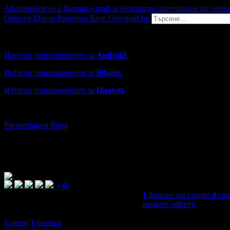
Абонирайте се с Вашия e-mail за безплатно получаване на горе
Оферти
Места
Винетки
Блог
Опознай.bg
Grabo мобилна версия
Изтегли приложението за
Android
.
Изтегли приложението за
iPhone
.
Изтегли приложението за
Huawei
.
...или отвори
grabo.bg
Регистрация
Вход
+40
1
фенове ни следят
4
гра
нашите оферти
5,0
1
ревю
1
оценка