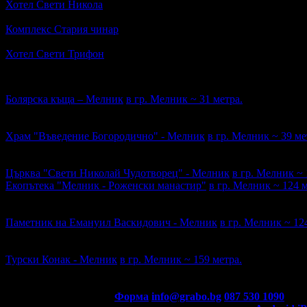
Хотел Свети Никола
ул. Мелник 55 · ~314м.
4.9
Комплекс Стария чинар
в началото на града, отляво на главния 
4.5
Хотел Свети Трифон
ул. Мелник 184 · ~711м.
Забележителности наблизо
Болярска къща – Мелник
в гр. Мелник ~ 31 метра.
Рейтингът е сформиран от 4 оценки.
4.7
Храм "Въведение Богородично" - Мелник
в гр. Мелник ~ 39 ме
Рейтингът е сформиран от 1 оценка.
4
Църква "Свети Николай Чудотворец" - Мелник
в гр. Мелник ~ 
Екопътека "Мелник - Роженски манастир"
в гр. Мелник ~ 124 м
Рейтингът е сформиран от 3 оценки.
3.6
Паметник на Емануил Васкидович - Мелник
в гр. Мелник ~ 12
Рейтингът е сформиран от 1 оценка.
4
Турски Конак - Мелник
в гр. Мелник ~ 159 метра.
Рейтингът е сформиран от 1 оценка.
3.5
Контакти с Grabo.bg:
Форма
info@grabo.bg
087 530 1090
(10:0