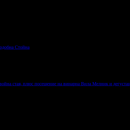
подобна Стойна
ост: 15.05 - 20.08
двойна стая, плюс посещение на винарна Вила Мелник и дегуста
 хотела: 3 звезди