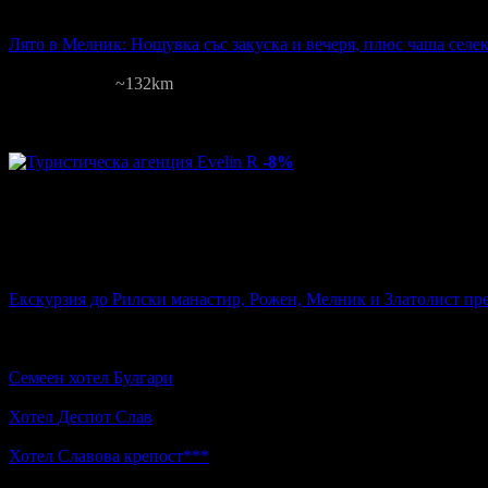
48
00
€
на човек
Лято в Мелник: Нощувка със закуска и вечеря, плюс чаша селе
Деспот Слав
ул. Мелник 58
~132km
2
грабнати
Цена на човек на ден:
48.00 €
Включени нощувки: 1
Категория на
Изхранване: Закуска и вечеря
Валидност: 14.07 - 30.09
-8%
Цена:
225
00
€
на човек
стойност
245.00 €
8% отстъпка
Екскурзия до Рилски манастир, Рожен, Мелник и Златолист пре
Мелник, Петрич, Златолист, Добърско
Цена на човек на ден:
75.00 €
Включени нощувки: 2
Изхранване: 
Други обекти наблизо
Семеен хотел Булгари
Мелник · ~84м.
4.8
Хотел Деспот Слав
ул. "Мелник" 58 · ~110м.
4.7
Хотел Славова крепост***
Хотел Славова крепост · ~270м.
4.5