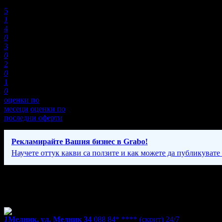
Оценки:
5
1
4
0
3
0
2
0
1
0
оценки по
месеци
оценки по
последни оферти
Рекламирайте Вашия бизнес в Grabo!
Научете оттук какви са ползите и как можете да публикувате
Фирмени контакти
24/7
1
Мелник, ул. Мелник 34
088 84* ****
(скрит)
24/7