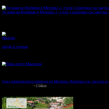
Най-нови оферти от Хотел Болярка:
До края на Ноември в Мелник! 2, 3 или 5 нощувки със закуски,
Топ цена:
29.14€
·
Грабнати ваучери
4
·
Грабомани закупили 
Дата на стартиране на офертата
25.08.2020г
·
Офертата се е 
5.0
Отзиви от клиенти:
Милена
5
Много сме доволни от престоя си!
преди 6 години
·
· Подкрепям това мнение!
Други популярни оферти
Топ цена:
38
00
€
на човек
Сред живописната природа на Мелник: Нощувка със закуска и в
Макензен
·
Мелник
~134km
46
грабнати
Цена на човек на ден:
38.00 €
Включени нощувки: 1
Изхранване: 