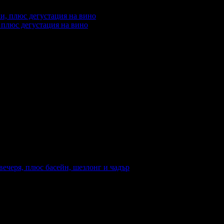
 плюс дегустация на вино
офертата
2
·
Преглеждания на офертата
1251
промотирала 94 дни
94
·
Средна оценка за офертата от 1 ревю.
ечеря, плюс басейн, шезлонг и чадър
Закуска и вечеря
Валидност: 4.07 - 30.09