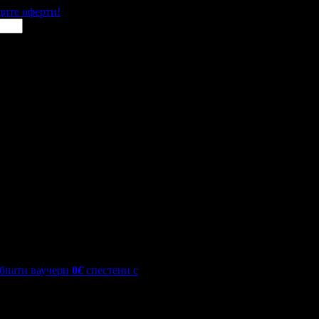
щите оферти!
бнати ваучери
0
€
спестени с