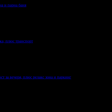
на и парна баня
: Закуска
Валидност: 26.06 - 30.09
кa, плюс транспорт
Закуска
Валидност: 26.03 - 19.09
т за вечеря, плюс релакс зона и паркинг
 хотела: 3 звезди