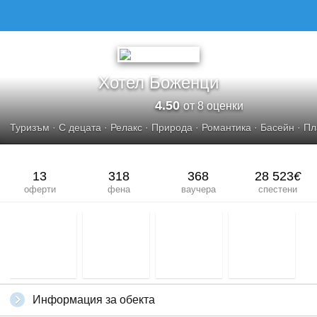
ХОТЕЛ БОЖЕНЦИ
Хотел Боженци
4.50
от 8 оценки
Туризъм
·
С децата
·
Релакс
·
Природа
·
Романтика
·
Басейн
·
Пл
13
318
368
28 523
€
оферти
фена
ваучера
спестени
Информация за обекта