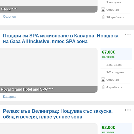
1
нощувка
Съни****
09
:
00
:
45
Созопол
16
грабнати
Подари си SPA изживяване в Каварна: Нощувка
на база All Inclusive, плюс SPA зона
67.00€
на човек
3.01-28.04
1-2
нощувки
09
:
00
:
45
4
грабнати
Royal Grand Hotel and SPA****
Каварна
Релакс във Велинград: Нощувка със закуска,
обяд и вечеря, плюс уелнес зона
62.00€
на човек