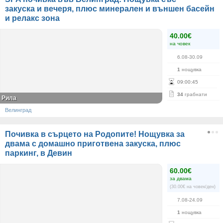
закуска и вечеря, плюс минерален и външен басейн
и релакс зона
40.00€
на човек
6.08-30.09
1
нощувка
09
:
00
:
45
34
грабнати
Рила
Велинград
Почивка в сърцето на Родопите! Нощувка за
двама с домашно приготвена закуска, плюс
паркинг, в Девин
60.00€
за двама
(30.00€ на човек/ден)
7.08-24.09
1
нощувка