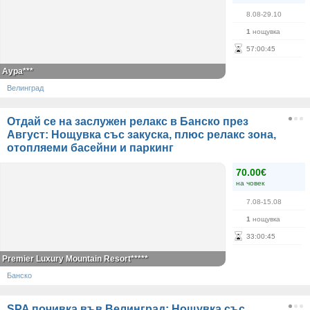
8.08-29.10
1
нощувка
57
:
00
:
45
Аура***
Велинград
Отдай се на заслужен релакс в Банско през
Август: Нощувка със закуска, плюс релакс зона,
отопляеми басейни и паркинг
70.00€
на човек
7.08-15.08
1
нощувка
33
:
00
:
45
Premier Luxury Mountain Resort*****
Банско
SPA почивка във Велинград: Нощувка със