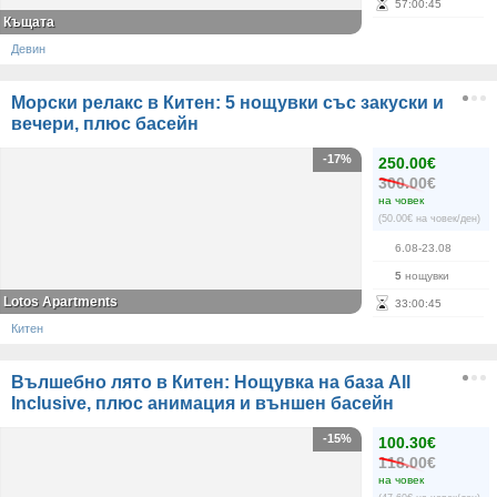
57
:
00
:
45
Къщата
Девин
Морски релакс в Китен: 5 нощувки със закуски и
вечери, плюс басейн
-17%
250.00€
300.00€
на човек
(50.00€ на човек/ден)
6.08-23.08
5
нощувки
Lotos Apartments
33
:
00
:
45
Китен
Вълшебно лято в Китен: Нощувка на база All
Inclusive, плюс анимация и външен басейн
-15%
100.30€
118.00€
на човек