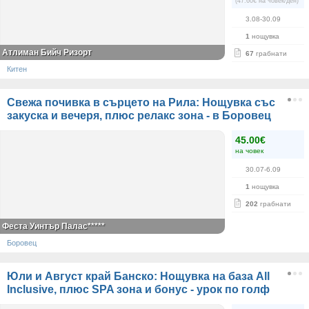
(47.60€ на човек/ден)
3.08-30.09
1
нощувка
Атлиман Бийч Ризорт
67
грабнати
Китен
Свежа почивка в сърцето на Рила: Нощувка със
закуска и вечеря, плюс релакс зона - в Боровец
45.00€
на човек
30.07-6.09
1
нощувка
202
грабнати
Феста Уинтър Палас*****
Боровец
Юли и Август край Банско: Нощувка на база All
Inclusive, плюс SPA зона и бонус - урок по голф