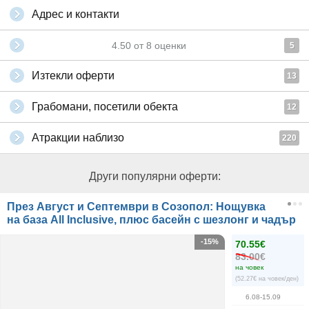
Адрес и контакти
4.50
от
8
оценки
5
Изтекли оферти
13
Грабомани, посетили обекта
12
Атракции наблизо
220
Други популярни оферти:
През Август и Септември в Созопол: Нощувка
на база All Inclusive, плюс басейн с шезлонг и чадър
-15%
70.55€
83.00€
на човек
(52.27€ на човек/ден)
6.08-15.09