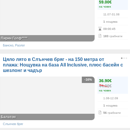
59.00€
на човек
11.07-31.08
1
нощувка
09
:
00
:
45
183
грабнати
Пирин Голф****
Банско, Разлог
Цяло лято в Слънчев бряг - на 150 метра от
плажа: Нощувка на база All Inclusive, плюс басейн с
шезлонг и чадър
-16%
36.90€
44.00€
на човек
1.08-12.09
1
нощувка
56
грабнати
Балатон
Слънчев бряг