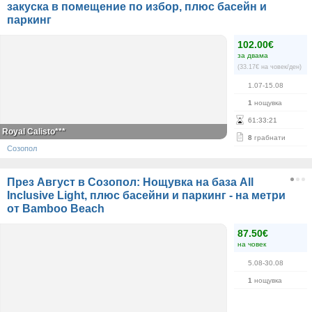
закуска в помещение по избор, плюс басейн и
паркинг
102.00€
за двама
(33.17€ на човек/ден)
1.07-15.08
1
нощувка
61
:
33
:
21
Royal Calisto***
8
грабнати
Созопол
През Август в Созопол: Нощувка на база All
Inclusive Light, плюс басейни и паркинг - на метри
от Bamboo Beach
87.50€
на човек
5.08-30.08
1
нощувка