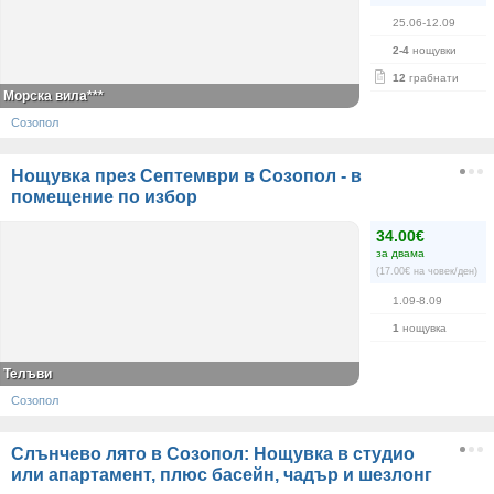
25.06-12.09
2-4
нощувки
12
грабнати
Морска вила***
Созопол
Нощувка през Септември в Созопол - в
помещение по избор
34.00€
за двама
(17.00€ на човек/ден)
1.09-8.09
1
нощувка
Телъви
Созопол
Слънчево лято в Созопол: Нощувка в студио
или апартамент, плюс басейн, чадър и шезлонг