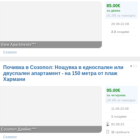
85.00€
за двама
(41.25€ на човек/ден)
26.06-22.08
2-3
нощувки
View Apartments***
Созопол
Почивка в Созопол: Нощувка в едноспален или
двуспален апартамент - на 150 метра от плаж
Хармани
95.00€
за четирима
(19.16€ на човек/ден)
11.06-23.08
1
нощувка
61
:
33
:
21
Созопол Дриймс***
11
грабнати
Созопол