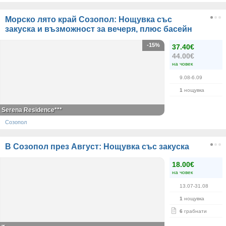
Морско лято край Созопол: Нощувка със
закуска и възможност за вечеря, плюс басейн
-15%
37.40€
44.00€
на човек
9.08-6.09
1
нощувка
Serena Residence***
Созопол
В Созопол през Август: Нощувка със закуска
18.00€
на човек
13.07-31.08
1
нощувка
6
грабнати