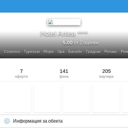
Hotel Antea ****
5.00
от 2 оценки
Созопол
·
Туризъм
·
Море
·
Spa
·
Басейн
·
Градски
·
Релакс
·
Ром
7
141
205
оферти
фена
ваучера
Информация за обекта