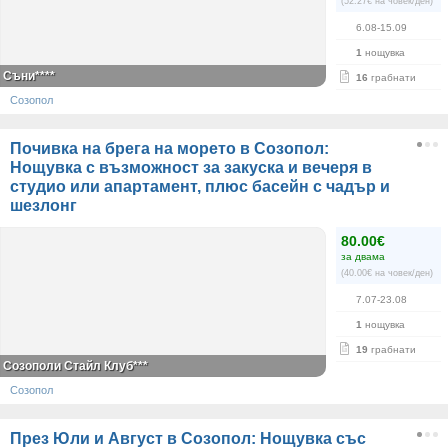
(52.27€ на човек/ден)
6.08-15.09
1
нощувка
Съни****
16
грабнати
Созопол
Почивка на брега на морето в Созопол:
Нощувка с възможност за закуска и вечеря в
студио или апартамент, плюс басейн с чадър и
шезлонг
80.00€
за двама
(40.00€ на човек/ден)
7.07-23.08
1
нощувка
19
грабнати
Созополи Стайл Клуб***
Созопол
През Юли и Август в Созопол: Нощувка със