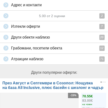
Адрес и контакти
5.00
от
2
оценки
2
Изтекли оферти
7
Други обекти наблизо
20
Грабомани, посетили обекта
12
Атракции наблизо
71
Други популярни оферти:
През Август и Септември в Созопол: Нощувка
на база All Inclusive, плюс басейн с шезлонг и чадър
-15%
70.55€
83.00€
на човек