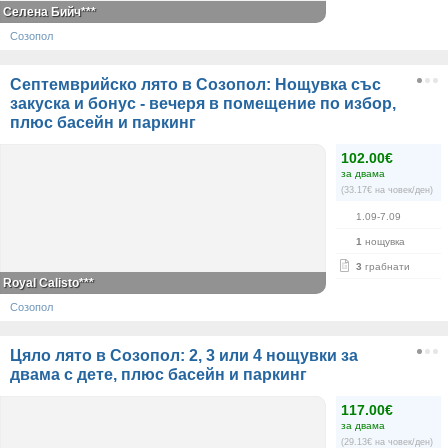
Селена Бийч***
Созопол
Септемврийско лято в Созопол: Нощувка със
закуска и бонус - вечеря в помещение по избор,
плюс басейн и паркинг
102.00€
за двама
(33.17€ на човек/ден)
1.09-7.09
1
нощувка
3
грабнати
Royal Calisto***
Созопол
Цяло лято в Созопол: 2, 3 или 4 нощувки за
двама с дете, плюс басейн и паркинг
117.00€
за двама
(29.13€ на човек/ден)