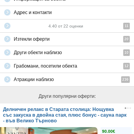
Адрес и контакти
4.40
от
22
оценки
11
Изтекли оферти
20
Други обекти наблизо
10
Грабомани, посетили обекта
12
Атракции наблизо
236
Други популярни оферти:
Делничен релакс в Старата столица: Нощувка
със закуска в двойна стая, плюс бонус - сауна парк
- във Велико Търново
90.00€