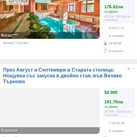
176.02лв
за двама
(45.00€ / 88.01лв на
човек/ден)
6.08-17.12
Янтра****
1
нощувка
Велико Търново
34
:
54
:
50
1
грабнат
През Август и Септември в Старата столица:
Нощувка със закуска в двойна стая, във Велико
Търново
52.00€
101.70лв
за двама
(26.00€ / 50.85лв на
човек/ден)
7.08-30.09
Теразини
1
нощувка