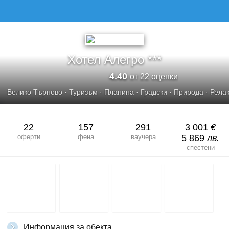
ХОТЕЛ АЛЕГРО***
Хотел Алегро ***
4.40
от 22 оценки
Велико Търново
·
Туризъм
·
Планина
·
Градски
·
Природа
·
Рела
22
157
291
3 001
€
оферти
фена
ваучера
5 869
лв.
спестени
Информация за обекта