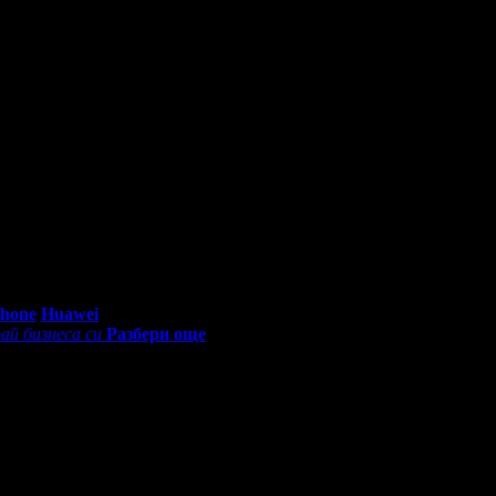
0 - 18:30ч)
Phone
Huawei
ай бизнеса си
Разбери още