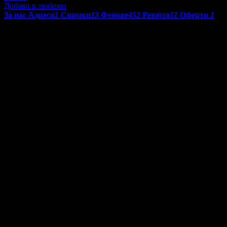
Добави в любими
За нас
Адреси
1
Снимки
13
Фенове
452
Ревюта
51
Оферти
1