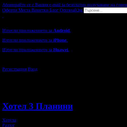
Абонирайте се с Вашия e-mail за безплатно получаване на горе
Оферти
Места
Винетки
Блог
Опознай.bg
Grabo мобилна версия
Изтегли приложението за
Android
.
Изтегли приложението за
iPhone
.
Изтегли приложението за
Huawei
.
...или отвори
grabo.bg
Регистрация
Вход
Хотел 3 Планини
Хотели
Разлог