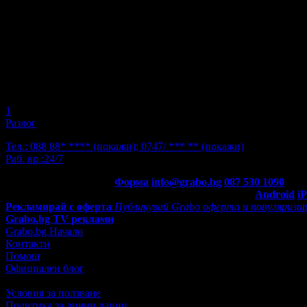
1
Разлог
Тел.:
088 88* ****
(покажи)
;
0747/ *** **
(покажи)
Раб. вр.:
24/7
Контакти с Grabo.bg:
Форма
info@grabo.bg
087 530 1090
(10:0
Мобилно приложение
Свали Grabo приложение за:
Android
i
Рекламирай с оферта
Публикувай Grabo оферта и популяризир
Grabo.bg TV реклами
Grabo.bg Начало
Контакти
Помощ
Официален блог
Условия за ползване
Политика за лични данни