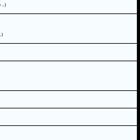
..)
.)