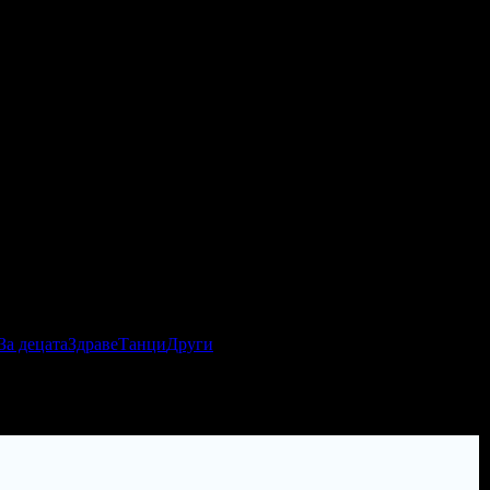
За децата
Здраве
Танци
Други