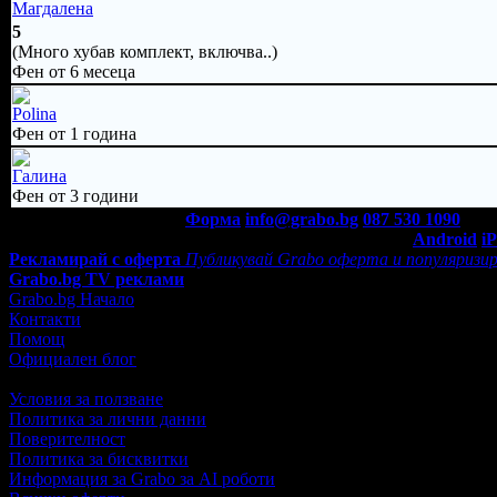
Магдалена
5
(Много хубав комплект, включва..)
Фен от 6 месеца
Polina
Фен от 1 година
Галина
Фен от 3 години
Контакти с Grabo.bg:
Форма
info@grabo.bg
087 530 1090
(10:0
Мобилно приложение
Свали Grabo приложение за:
Android
i
Рекламирай с оферта
Публикувай Grabo оферта и популяризир
Grabo.bg TV реклами
Grabo.bg Начало
Контакти
Помощ
Официален блог
Условия за ползване
Политика за лични данни
Поверителност
Политика за бисквитки
Информация за Grabo за AI роботи