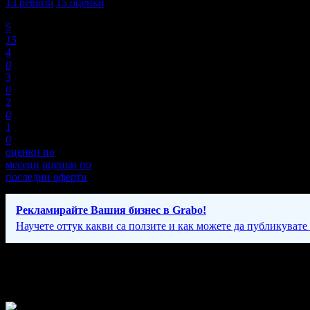
13
ревюта
15
оценки
Оценки:
5
15
4
0
3
0
2
0
1
0
оценки по
месеци
оценки по
последни оферти
Рекламирайте Вашия бизнес в Grabo!
Научете оттук какви са ползите и как можете да публикувате
Фирмени контакти
Понеделник - Събота: 09:00 - 18:00ч