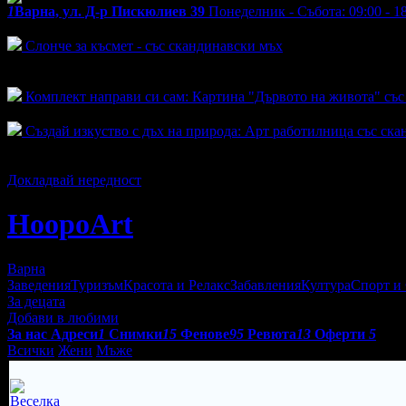
1
Варна, ул. Д-р Пискюлиев 39
Понеделник - Събота: 09:00 - 1
Активни оферти
Слонче за късмет - със скандинавски мъх
Топ цена:
6.80€/13.30лв
1
Комплект направи си сам: Картина "Дървото на живота" съ
Топ цена:
19.80€/38.73лв
Създай изкуство с дъх на природа: Арт работилница със ск
Топ цена:
24.00€/46.94лв
18
Докладвай нередност
HoopoArt
Варна
Заведения
Туризъм
Красота и Релакс
Забавления
Култура
Спорт и
За децата
Добави в любими
За нас
Адреси
1
Снимки
15
Фенове
95
Ревюта
13
Оферти
5
Всички
Жени
Мъже
Веселка