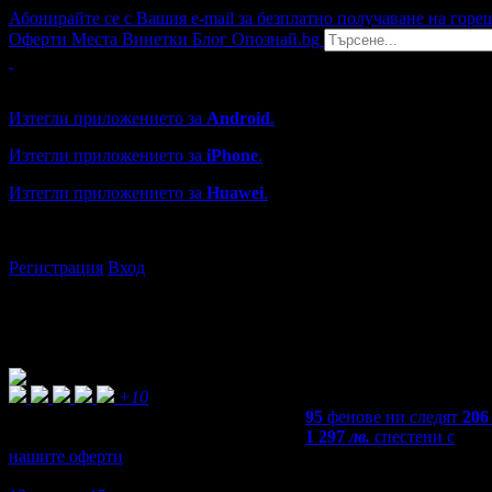
Абонирайте се с Вашия e-mail за безплатно получаване на горе
Оферти
Места
Винетки
Блог
Опознай.bg
Grabo мобилна версия
Изтегли приложението за
Android
.
Изтегли приложението за
iPhone
.
Изтегли приложението за
Huawei
.
...или отвори
grabo.bg
Регистрация
Вход
+10
95
фенове ни следят
206
1 297
лв.
спестени с
нашите оферти
5,0