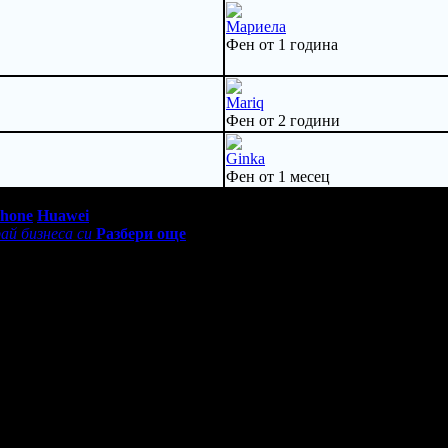
Мариела
Фен от 1 година
Mariq
Фен от 2 години
Ginka
Фен от 1 месец
0 - 18:30ч)
Phone
Huawei
ай бизнеса си
Разбери още