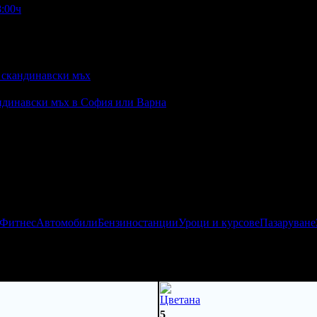
8:00ч
с скандинавски мъх
андинавски мъх в София или Варна
 Фитнес
Автомобили
Бензиностанции
Уроци и курсове
Пазаруване
Цветана
5