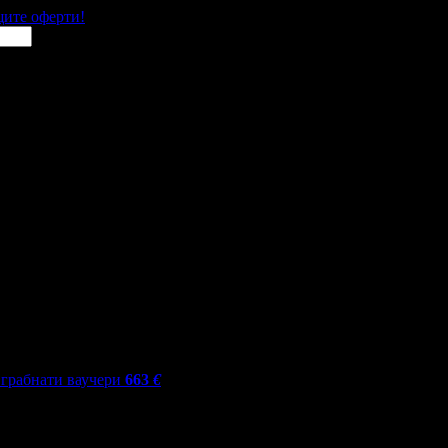
щите оферти!
грабнати ваучери
663
€