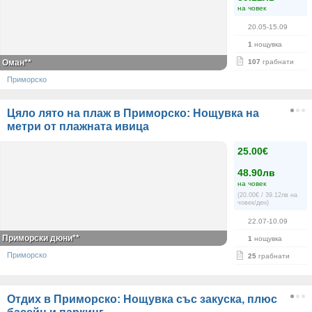
на човек
20.05-15.09
1
нощувка
Оман**
107
грабнати
Приморско
Цяло лято на плаж в Приморско: Нощувка на
метри от плажната ивица
25.00€
48.90лв
на човек
(20.00€ / 39.12лв на
човек/ден)
22.07-10.09
Приморски дюни**
1
нощувка
Приморско
25
грабнати
Отдих в Приморско: Нощувка със закуска, плюс