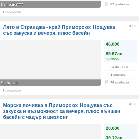
Сънрайз****
82
грабнати
Приморско
Лято в Странджа - край Приморско: Нощувка
със закуска и вечеря, плюс басейн
46.00€
89.97лв
на човек
24.06-31.08
1
нощувка
Чифлика
76
грабнати
Приморско
Морска почивка в Приморско: Нощувка със
закуска и възможност за вечеря, плюс външен
басейн с чадър и шезлонг
20.00€
39.12лв