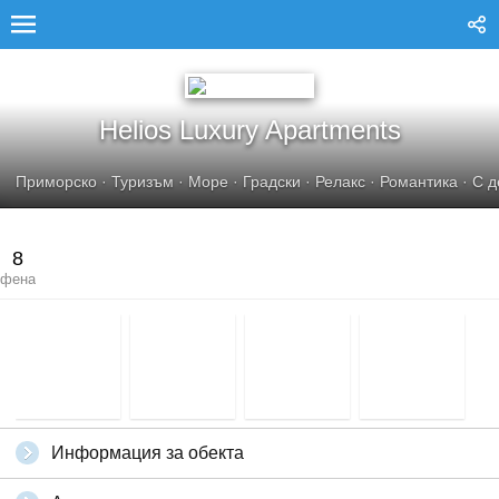
HELIOS LUXURY APARTMENTS
Helios Luxury Apartments
Приморско
·
Туризъм
·
Море
·
Градски
·
Релакс
·
Романтика
·
С д
8
фена
Информация за обекта