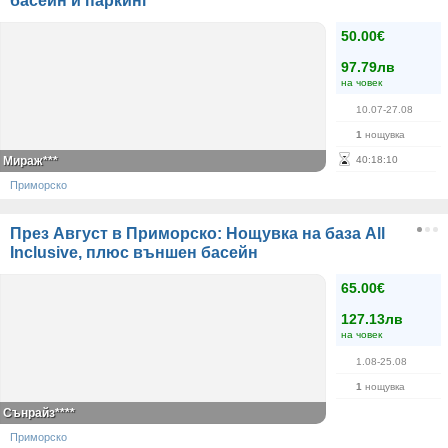
басейн и паркинг
50.00€
97.79лв
на човек
10.07-27.08
1
нощувка
Мираж***
40
:
18
:
10
Приморско
През Август в Приморско: Нощувка на база All
Inclusive, плюс външен басейн
65.00€
127.13лв
на човек
1.08-25.08
1
нощувка
Сънрайз****
Приморско