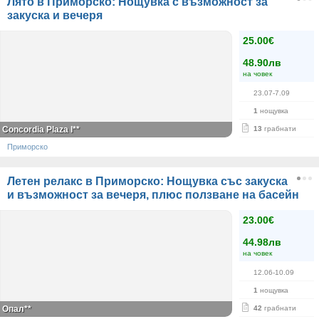
Лято в Приморско: Нощувка с възможност за
закуска и вечеря
25.00€
48.90лв
на човек
23.07-7.09
1
нощувка
Concordia Plaza I**
13
грабнати
Приморско
Летен релакс в Приморско: Нощувка със закуска
и възможност за вечеря, плюс ползване на басейн
23.00€
44.98лв
на човек
12.06-10.09
1
нощувка
Опал**
42
грабнати