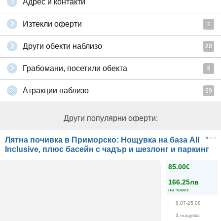
Адрес и контакти
Изтекли оферти
1
Други обекти наблизо
20
Грабомани, посетили обекта
8
Атракции наблизо
59
Други популярни оферти:
Лятна почивка в Приморско: Нощувка на база All
Inclusive, плюс басейн с чадър и шезлонг и паркинг
85.00€
166.25лв
на човек
8.07-25.08
1
нощувка