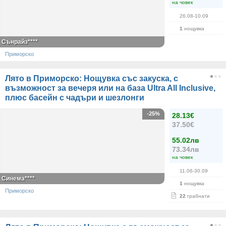
на човек
26.08-10.09
1
нощувка
Сънрайз****
Приморско
Лято в Приморско: Нощувка със закуска, с
възможност за вечеря или на база Ultra All Inclusive,
плюс басейн с чадъри и шезлонги
-25%
28.13€
37.50€
55.02лв
73.34лв
на човек
11.06-30.09
Синема****
1
нощувка
Приморско
22
грабнати