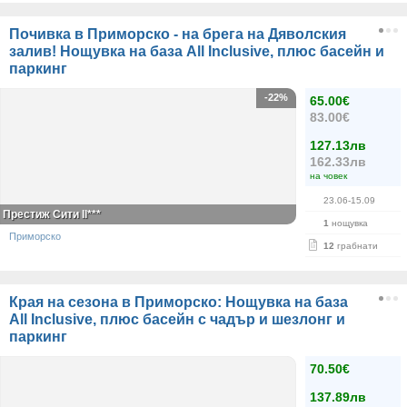
Почивка в Приморско - на брега на Дяволския
залив! Нощувка на база All Inclusive, плюс басейн и
паркинг
-22%
65.00€
83.00€
127.13лв
162.33лв
на човек
23.06-15.09
Престиж Сити II***
1
нощувка
Приморско
12
грабнати
Края на сезона в Приморско: Нощувка на база
All Inclusive, плюс басейн с чадър и шезлонг и
паркинг
70.50€
137.89лв