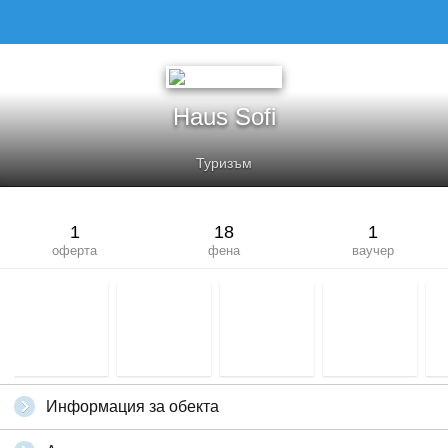
HAUS SOFI
Haus Sofi
Туризъм
1
18
1
оферта
фена
ваучер
Информация за обекта