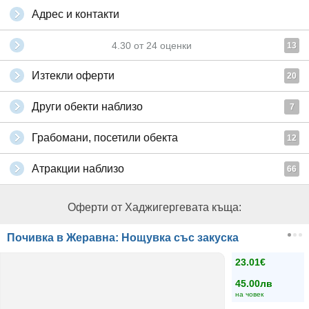
Адрес и контакти
4.30
от
24
оценки
13
Изтекли оферти
20
Други обекти наблизо
7
Грабомани, посетили обекта
12
Атракции наблизо
66
Оферти от Хаджигергевата къща:
Почивка в Жеравна: Нощувка със закуска
23.01€
45.00лв
на човек