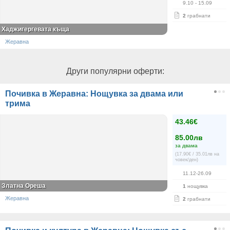
9.10
- 15.09
2
грабнати
Хаджигергевата къща
Жеравна
Други популярни оферти:
Почивка в Жеравна: Нощувка за двама или
трима
43.46€
85.00лв
за двама
(17.90€ / 35.01лв на
човек/ден)
11.12-26.09
Златна Ореша
1
нощувка
Жеравна
2
грабнати