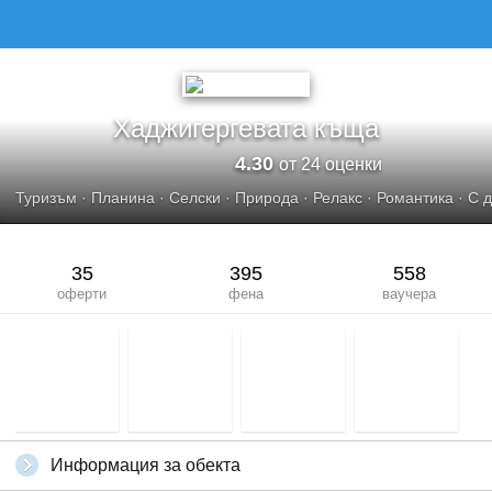
ХАДЖИГЕРГЕВАТА КЪЩА
Хаджигергевата къща
4.30
от 24 оценки
Туризъм
·
Планина
·
Селски
·
Природа
·
Релакс
·
Романтика
·
С 
35
395
558
оферти
фена
ваучера
Информация за обекта