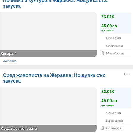
Почивка и култура в Жеравна: Нощувка със
закуска
23.01€
45.00лв
на човек
8.04-15.09
1-2
нощувки
Кенара**
16
грабнати
Жеравна
Сред живописта на Жеравна: Нощувка със
закуска
23.01€
45.00лв
на човек
8.04-15.09
1-2
нощувки
Къщата с лозницата
2
грабнати