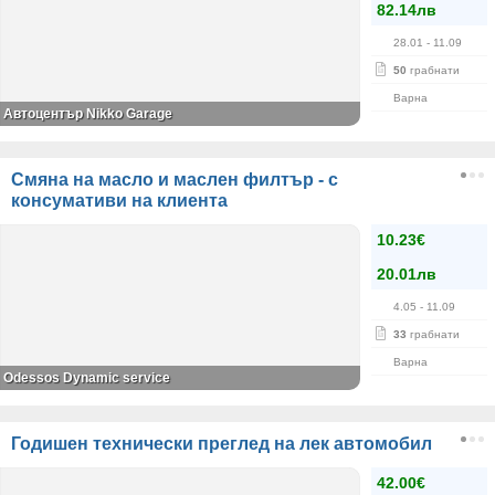
82.14лв
28.01
- 11.09
50
грабнати
Варна
Автоцентър Nikko Garage
Смяна на масло и маслен филтър - с
консумативи на клиента
10.23€
20.01лв
4.05
- 11.09
33
грабнати
Варна
Odessos Dynamic service
Годишен технически преглед на лек автомобил
42.00€