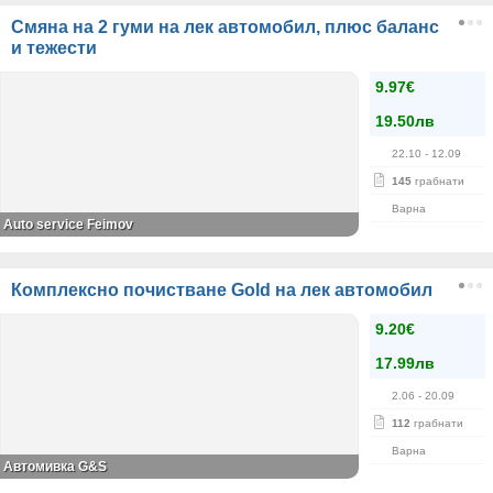
Смяна на 2 гуми на лек автомобил, плюс баланс
и тежести
9.97€
19.50лв
22.10
- 12.09
145
грабнати
Варна
Auto service Feimov
Комплексно почистване Gold на лек автомобил
9.20€
17.99лв
2.06
- 20.09
112
грабнати
Варна
Автомивка G&S