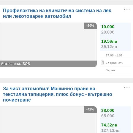
Профилактика на климатична система на лек
или лекотоварен автомобил
-50%
10.00€
20.00€
19.56лв
39.12лв
27.06
- 1.09
67
грабнати
Автосервиз SOS
Варна
За чист автомобил! Машинно пране на
текстилна тапицерия, плюс бонус - вътрешно
почистване
-42%
38.00€
65.00€
74.32лв
127.13лв