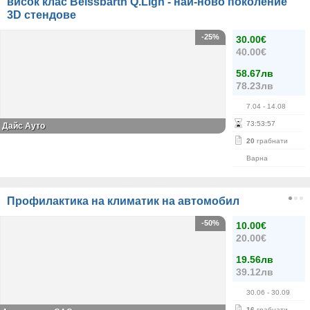
висок клас Beissbarth Q.Lign - най-ново поколение
3D стендове
-25%
30.00€
40.00€
58.67лв
78.23лв
7.04
- 14.08
73
:
53
:
57
Дайс Ауто
20
грабнати
Варна
Профилактика на климатик на автомобил
-50%
10.00€
20.00€
19.56лв
39.12лв
30.06
- 30.09
16
грабнати