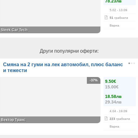
78.23лв
5.02
- 13.09
51
грабнати
Варна
Sleek Car Tech
Други популярни оферти:
Смяна на 2 гуми на лек автомобил, плюс баланс
и тежести
-37%
9.50€
15.00€
18.58лв
29.34лв
4.04
- 19.09
223
грабнати
Вектор Транс
Варна