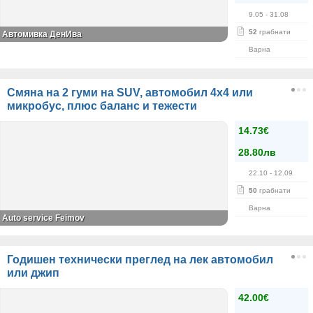
9.05
- 31.08
52
грабнати
Автомивка ДенИва
Варна
Смяна на 2 гуми на SUV, автомобил 4x4 или
микробус, плюс баланс и тежести
14.73€
28.80лв
22.10
- 12.09
50
грабнати
Варна
Auto service Feimov
Годишен технически преглед на лек автомобил
или джип
42.00€