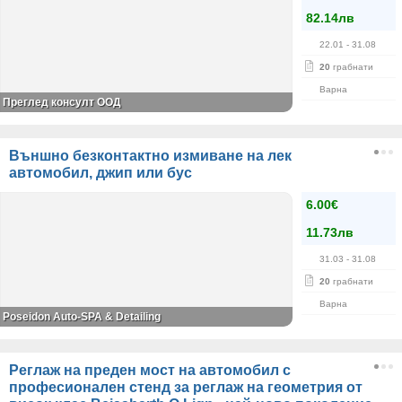
82.14лв
22.01
- 31.08
20
грабнати
Варна
Преглед консулт ООД
Външно безконтактно измиване на лек
автомобил, джип или бус
6.00€
11.73лв
31.03
- 31.08
20
грабнати
Варна
Poseidon Auto-SPA & Detailing
Реглаж на преден мост на автомобил с
професионален стенд за реглаж на геометрия от