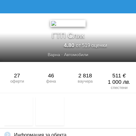
ГТП СЛИК
ГТП Слик
4.80
от 519 оценки
Варна
·
Автомобили
27
46
2 818
511
€
оферти
фена
ваучера
1 000
лв.
спестени
Информация за обекта