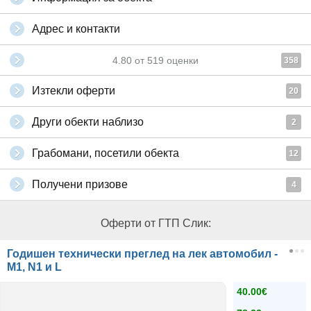
Адрес и контакти
4.80
от
519
оценки
358
Изтекли оферти
20
Други обекти наблизо
2
Грабомани, посетили обекта
12
Получени призове
4
Оферти от ГТП Слик:
Годишен технически преглед на лек автомобил -
M1, N1 и L
40.00€