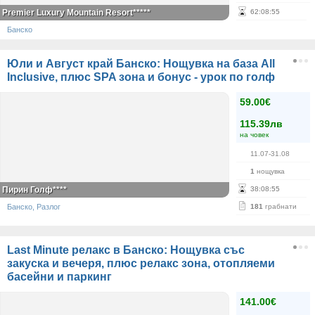
Premier Luxury Mountain Resort*****
62
:
08
:
55
Банско
Юли и Август край Банско: Нощувка на база All
Inclusive, плюс SPA зона и бонус - урок по голф
59.00€
115.39лв
на човек
11.07-31.08
1
нощувка
Пирин Голф****
38
:
08
:
55
Банско, Разлог
181
грабнати
Last Minute релакс в Банско: Нощувка със
закуска и вечеря, плюс релакс зона, отопляеми
басейни и паркинг
141.00€