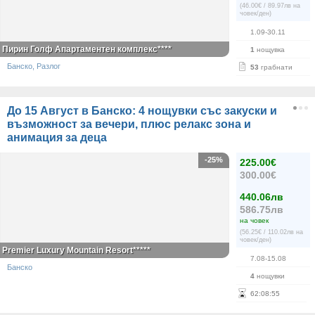
(46.00€ / 89.97лв на
човек/ден)
1.09-30.11
Пирин Голф Апартаментен комплекс****
1
нощувка
Банско, Разлог
53
грабнати
До 15 Август в Банско: 4 нощувки със закуски и
възможност за вечери, плюс релакс зона и
анимация за деца
-25%
225.00€
300.00€
440.06лв
586.75лв
на човек
(56.25€ / 110.02лв на
човек/ден)
Premier Luxury Mountain Resort*****
7.08-15.08
Банско
4
нощувки
62
:
08
:
55