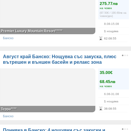
275.77лв
на човек
(97.50€ / 190.69лв на
човек/ден)
8.08-15.08
Premier Luxury Mountain Resort*****
1
нощувка
Банско
62
:
08
:
55
Август край Банско: Нощувка със закуска, плюс
вътрешен и външен басейн и релакс зона
35.00€
68.45лв
на човек
6.08-31.08
1
нощувка
Терра****
38
:
08
:
55
Банско
Почивка в Банско: 4 нощувки със закуски и