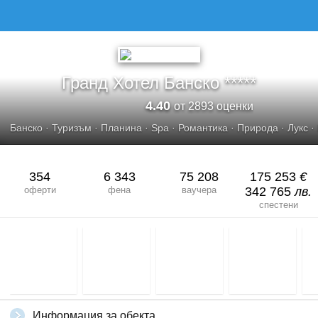
Гранд Хотел Банско *****
4.40
от 2893 оценки
Банско
·
Туризъм
·
Планина
·
Spa
·
Романтика
·
Природа
·
Лукс
·
354
6 343
75 208
175 253
€
оферти
фена
ваучера
342 765
лв.
спестени
Информация за обекта