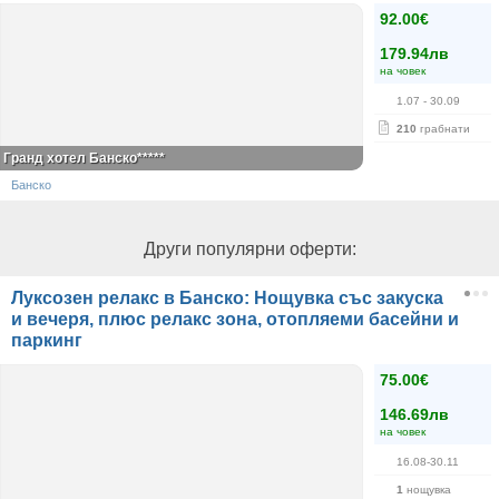
92.00€
179.94лв
на човек
1.07
- 30.09
210
грабнати
Гранд хотел Банско*****
Банско
Други популярни оферти:
Луксозен релакс в Банско: Нощувка със закуска
и вечеря, плюс релакс зона, отопляеми басейни и
паркинг
75.00€
146.69лв
на човек
16.08-30.11
1
нощувка