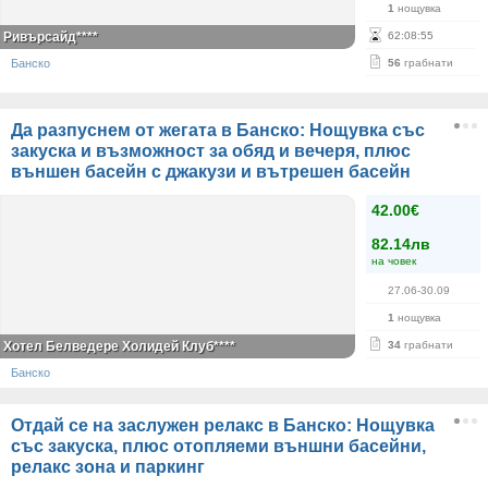
1
нощувка
Ривърсайд****
62
:
08
:
55
Банско
56
грабнати
Да разпуснем от жегата в Банско: Нощувка със
закуска и възможност за обяд и вечеря, плюс
външен басейн с джакузи и вътрешен басейн
42.00€
82.14лв
на човек
27.06-30.09
1
нощувка
Хотел Белведере Холидей Клуб****
34
грабнати
Банско
Отдай се на заслужен релакс в Банско: Нощувка
със закуска, плюс отопляеми външни басейни,
релакс зона и паркинг