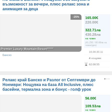
възможност за вечери, плюс релакс зона и
анимация за деца
-25%
165.00€
220.00€
322.71лв
430.28лв
на човек
(41.25€ / 80.68лв на
човек/ден)
Premier Luxury Mountain Resort*****
16.08-30.11
Банско
4
нощувки
62
:
08
:
55
Релакс край Банско и Разлог от Септември до
Ноември: Нощувка на база All Inclusive, плюс
басейни, термална зона и бонус - голф урок
56.00€
109.53лв
на човек