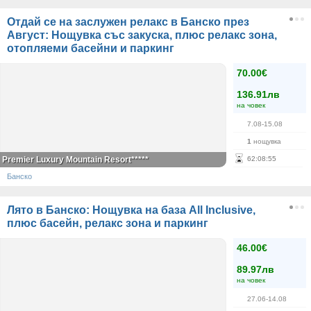
Отдай се на заслужен релакс в Банско през
Август: Нощувка със закуска, плюс релакс зона,
отопляеми басейни и паркинг
70.00€
136.91лв
на човек
7.08-15.08
1
нощувка
Premier Luxury Mountain Resort*****
62
:
08
:
55
Банско
Лято в Банско: Нощувка на база All Inclusive,
плюс басейн, релакс зона и паркинг
46.00€
89.97лв
на човек
27.06-14.08