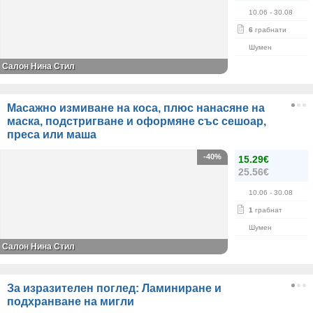
10.06
- 30.08
6
грабнати
Шумен
Салон Нина Стил
Масажно измиване на коса, плюс нанасяне на
маска, подстригване и оформяне със сешоар,
преса или маша
-40%
15.29€
25.56€
10.06
- 30.08
1
грабнат
Шумен
Салон Нина Стил
За изразителен поглед: Ламиниране и
подхранване на мигли