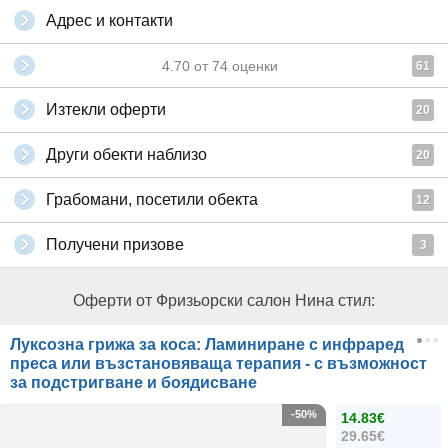
Адрес и контакти
4.70
от
74
оценки
61
Изтекли оферти
20
Други обекти наблизо
20
Грабомани, посетили обекта
12
Получени призове
3
Оферти от Фризьорски салон Нина стил:
Луксозна грижа за коса: Ламиниране с инфраред
преса или възстановяваща терапия - с възможност
за подстригване и боядисване
-50%
14.83€
29.65€