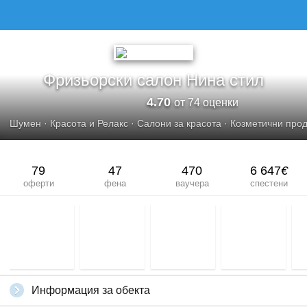
Фризьорски салон Нина стил
4.70
от 74 оценки
Шумен
·
Красота и Релакс
·
Салони за красота
·
Козметични прод
79
47
470
6 647
€
оферти
фена
ваучера
спестени
Информация за обекта