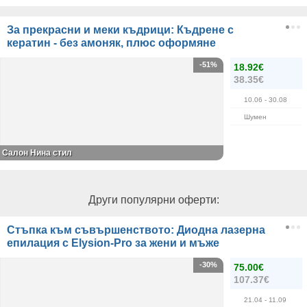
За прекрасни и меки къдрици: Къдрене с
кератин - без амоняк, плюс оформяне
-51%
18.92€
38.35€
10.06
- 30.08
Шумен
Салон Нина стил
Други популярни оферти:
Стъпка към съвършенството: Диодна лазерна
епилация с Elysion-Pro за жени и мъже
-30%
75.00€
107.37€
21.04
- 11.09