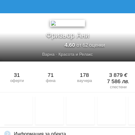
Фризьор Ани
4.60
от 62 оценки
Варна
·
Красота и Релакс
31
71
178
3 879
€
оферти
фена
ваучера
7 586
лв.
спестени
Информация за обекта