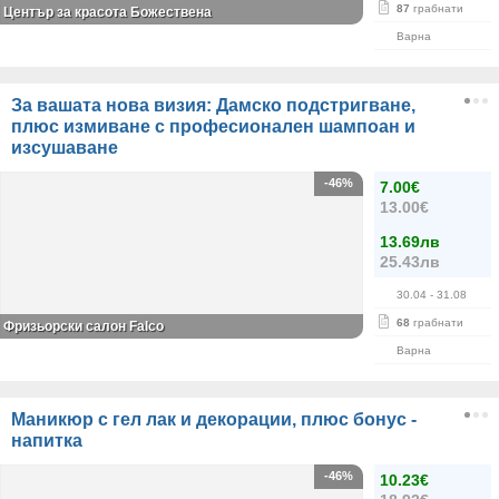
87
грабнати
Център за красота Божествена
Варна
За вашата нова визия: Дамско подстригване,
плюс измиване с професионален шампоан и
изсушаване
-46%
7.00€
13.00€
13.69лв
25.43лв
30.04
- 31.08
68
грабнати
Фризьорски салон Falco
Варна
Маникюр с гел лак и декорации, плюс бонус -
напитка
-46%
10.23€