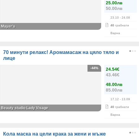
25.00лв
50.00лв
23.10
- 24.08
40
грабнати
Mayer's
Варна
70 минути релакс! Аромамасаж на цяло тяло и
лице
-44%
24.54€
43.46€
48.00лв
85.00лв
17.12
- 13.09
40
грабнати
Beauty studio Lady Visage
Варна
Кола маска на цели крака за жени и мъже