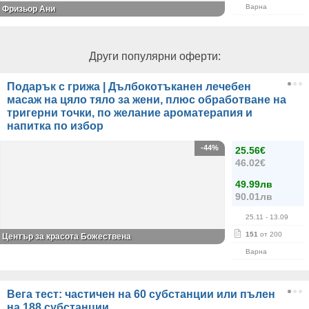
Варна
Фризьор Ани
Други популярни оферти:
Подарък с грижа | Дълбокотъканен лечебен
масаж на цяло тяло за жени, плюс обработване на
тригерни точки, по желание ароматерапия и
напитка по избор
-44%
25.56€
46.02€
49.99лв
90.01лв
25.11
- 13.09
151
от 200
Център за красота Божествена
Варна
Вега тест: частичен на 60 субстанции или пълен
на 188 субстанции