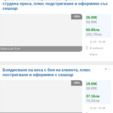
студена преса, плюс подстригване и оформяне със
сешоар
-50%
26.00€
52.00€
50.85лв
101.70лв
11.03
- 31.08
3
грабнати
Фризьор Ани
Варна
Боядисване на коса с боя на клиента, плюс
постригване и оформяне с сешоар
-50%
19.00€
38.00€
37.16лв
74.32лв
11.03
- 31.08