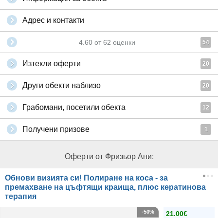
Адрес и контакти
4.60
от
62
оценки
54
Изтекли оферти
20
Други обекти наблизо
20
Грабомани, посетили обекта
12
Получени призове
1
Оферти от Фризьор Ани:
Обнови визията си! Полиране на коса - за
премахване на цъфтящи краища, плюс кератинова
терапия
-50%
21.00€