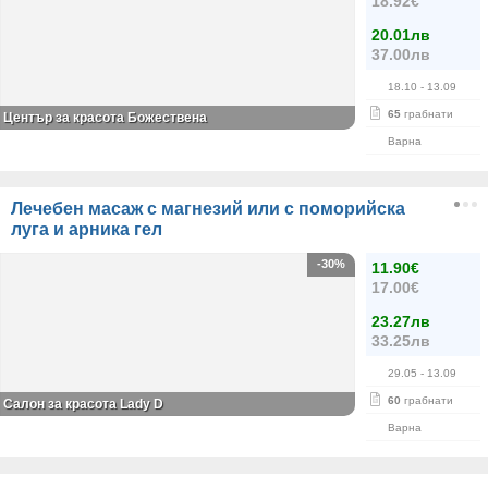
18.92€
20.01лв
37.00лв
18.10
- 13.09
65
грабнати
Център за красота Божествена
Варна
Лечебен масаж с магнезий или с поморийска
луга и арника гел
-30%
11.90€
17.00€
23.27лв
33.25лв
29.05
- 13.09
60
грабнати
Салон за красота Lady D
Варна