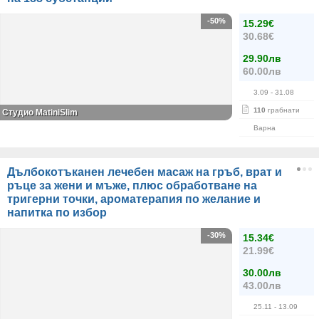
-50%
15.29€
30.68€
29.90лв
60.00лв
3.09
- 31.08
110
грабнати
Студио MatiniSlim
Варна
Дълбокотъканен лечебен масаж на гръб, врат и
ръце за жени и мъже, плюс обработване на
тригерни точки, ароматерапия по желание и
напитка по избор
-30%
15.34€
21.99€
30.00лв
43.00лв
25.11
- 13.09