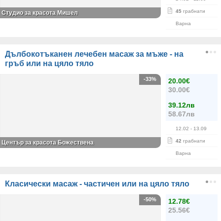
45
грабнати
Студио за красота Мишел
Варна
Дълбокотъканен лечебен масаж за мъже - на
гръб или на цяло тяло
-33%
20.00€
30.00€
39.12лв
58.67лв
12.02
- 13.09
42
грабнати
Център за красота Божествена
Варна
Класически масаж - частичен или на цяло тяло
-50%
12.78€
25.56€