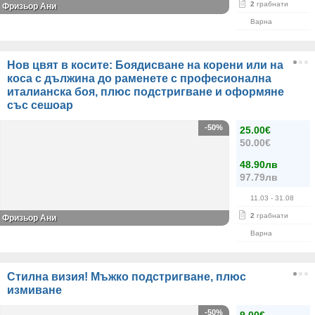
2
грабнати
Фризьор Ани
Варна
Нов цвят в косите: Боядисване на корени или на
коса с дължина до раменете с професионална
италианска боя, плюс подстригване и оформяне
със сешоар
-50%
25.00€
50.00€
48.90лв
97.79лв
11.03
- 31.08
2
грабнати
Фризьор Ани
Варна
Стилна визия! Мъжко подстригване, плюс
измиване
-50%