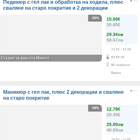
Педикюр с гел лак и обработка на ходила, плюс
сваляне на старо покритие и 2 декорации
-50%
15.00€
30.00€
29.34лв
58.67лв
23.02
- 14.08
83
:
55
:
10
Студио за красота Мишел
57
грабнати
Варна
Маникюр с гел лак, плюс 2 декорации и сваляне
на старо покритие
-38%
12.78€
20.45€
25.00лв
40.00лв
24.02
- 11.09