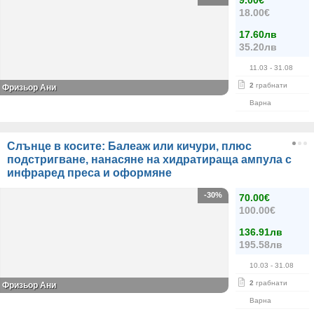
9.00€
18.00€
17.60лв
35.20лв
11.03
- 31.08
2
грабнати
Фризьор Ани
Варна
Слънце в косите: Балеаж или кичури, плюс
подстригване, нанасяне на хидратираща ампула с
инфраред преса и оформяне
-30%
70.00€
100.00€
136.91лв
195.58лв
10.03
- 31.08
2
грабнати
Фризьор Ани
Варна