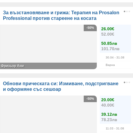
За възстановяване и грижа: Терапия на Prosalon
Professional против стареене на косата
-50%
26.00€
52.00€
50.85лв
101.70лв
30.04
- 31.08
Варна
Фризьор Ани
Обнови прическата си: Измиване, подстригване
и оформяне със сешоар
-50%
20.00€
40.00€
39.12лв
78.23лв
11.03
- 31.08