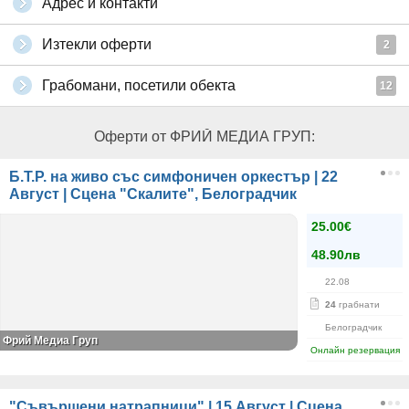
Адрес и контакти
Изтекли оферти
2
Грабомани, посетили обекта
12
Оферти от ФРИЙ МЕДИА ГРУП:
Б.Т.Р. на живо със симфоничен оркестър | 22
Август | Сцена "Скалите", Белоградчик
25.00€
48.90лв
22.08
24
грабнати
Белоградчик
Фрий Медиа Груп
Онлайн резервация
"Съвършени натрапници" | 15 Август | Сцена