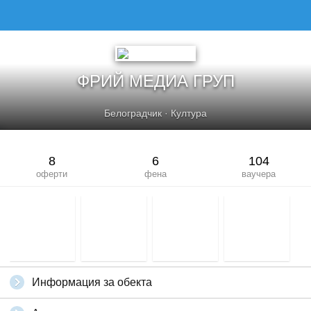
ФРИЙ МЕДИА ГРУП
ФРИЙ МЕДИА ГРУП
Белоградчик
·
Култура
8
6
104
оферти
фена
ваучера
Информация за обекта