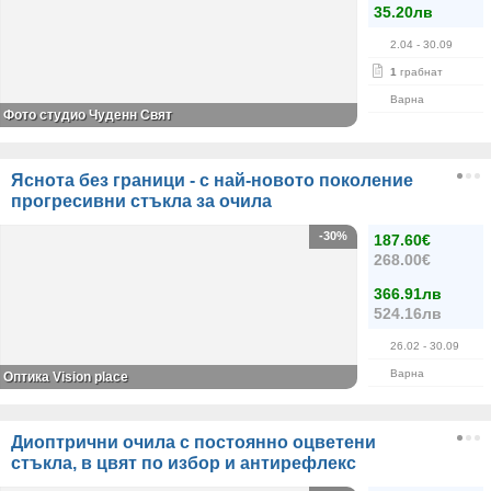
35.20лв
2.04
- 30.09
1
грабнат
Варна
Фото студио Чуденн Свят
Яснота без граници - с най-новото поколение
прогресивни стъкла за очила
-30%
187.60€
268.00€
366.91лв
524.16лв
26.02
- 30.09
Варна
Оптика Vision place
Диоптрични очила с постоянно оцветени
стъкла, в цвят по избор и антирефлекс