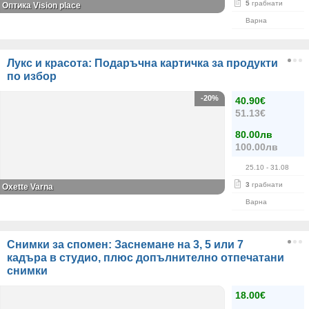
5
грабнати
Оптика Vision place
Варна
Лукс и красота: Подаръчна картичка за продукти
по избор
-20%
40.90€
51.13€
80.00лв
100.00лв
25.10
- 31.08
3
грабнати
Oxette Varna
Варна
Снимки за спомен: Заснемане на 3, 5 или 7
кадъра в студио, плюс допълнително отпечатани
снимки
18.00€