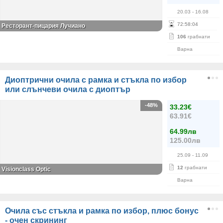
20.03
- 16.08
72
:
58
:
04
Ресторант-пицария Лучиано
106
грабнати
Варна
Диоптрични очила с рамка и стъкла по избор
или слънчеви очила с диоптър
-48%
33.23€
63.91€
64.99лв
125.00лв
25.09
- 11.09
12
грабнати
Visionclass Optic
Варна
Очила със стъкла и рамка по избор, плюс бонус
- очен скрининг