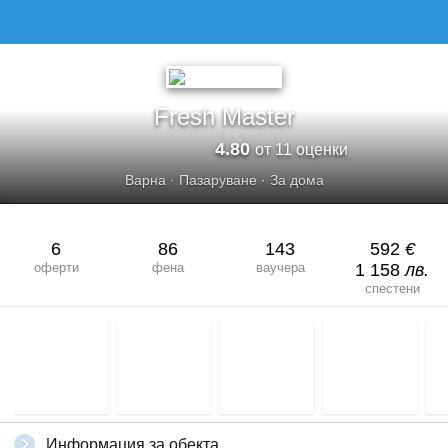
Fresh Master
4.80
от 11 оценки
Варна
·
Пазаруване
·
За дома
6
86
143
592
€
оферти
фена
ваучера
1 158
лв.
спестени
Информация за обекта