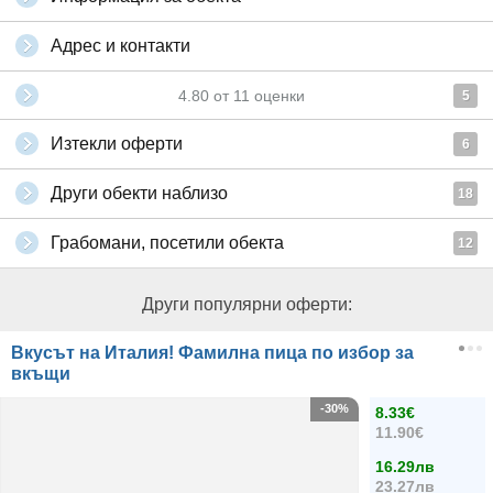
Адрес и контакти
4.80
от
11
оценки
5
Изтекли оферти
6
Други обекти наблизо
18
Грабомани, посетили обекта
12
Други популярни оферти:
Вкусът на Италия! Фамилна пица по избор за
вкъщи
-30%
8.33€
11.90€
16.29лв
23.27лв