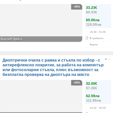
-45%
33.23€
60.33€
65.00лв
118.00лв
16.09
- 31.08
9
грабнати
Raynoff Optics
Варна
Диоптрични очила с рамка и стъкла по избор - с
антирефлексно покритие, за работа на компютър
или фотосоларни стъкла, плюс възможност за
безплатна проверка на диоптъра на място
-44%
32.00€
57.26€
62.59лв
111.99лв
24.02
- 30.09