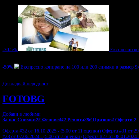
Активни оферти
-30.5%
Експресно ко
Цена:
8.90€
12.78€
/17.41лв
25.00лв
28
-50%
Експресно копиране на 100 или 200 снимки в размер 9
Цена:
15.29€
30.68€
/29.90лв
60.00лв
121
Докладвай нередност
FOTOBG
Добави в любими
За нас
Снимки
25
Фенове
442
Ревюта
286
Призове
4
Оферти
2
Отзиви от клиенти за FOTOBG:
Оферта #32 от 16.10.2025 - (5.00 от 11 оценки)
Оферта #31 от 29.
#28 от 07.06.2024 - (5.00 от 7 оценки)
Оферта #27 от 08.01.2024 -