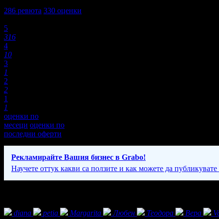
4,9
286
ревюта
330
оценки
Оценки:
5
316
4
10
3
1
2
2
1
1
оценки по
месеци
оценки по
последни оферти
Рекламирайте Вашия бизнес в Grabo!
Научете оттук какви са ползите и как можете да публикувате
Екстри
Фенове на FOTOBG
diana
petia
Margarita
Любен
Теодора
Вера
V