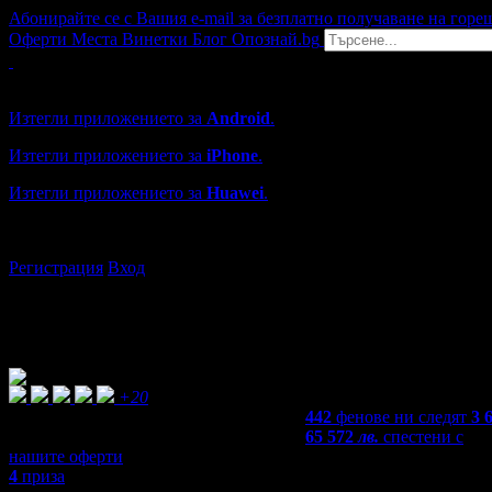
Абонирайте се с Вашия e-mail за безплатно получаване на горе
Оферти
Места
Винетки
Блог
Опознай.bg
Grabo мобилна версия
Изтегли приложението за
Android
.
Изтегли приложението за
iPhone
.
Изтегли приложението за
Huawei
.
...или отвори
grabo.bg
Регистрация
Вход
+20
442
фенове ни следят
3 
65 572
лв.
спестени с
нашите оферти
4
приза