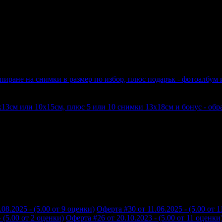
пиране на снимки в размер по избор, плюс подарък - фотоалбум 
х13см или 10х15см, плюс 5 или 10 снимки 13х18см и бонус - обр
08.2025 - (5.00 от 9 оценки)
Оферта #30 от 11.06.2025 - (5.00 от 
 (5.00 от 2 оценки)
Оферта #26 от 20.10.2023 - (5.00 от 11 оценки