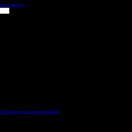
щите оферти!
623
грабнати ваучери
33 526
€