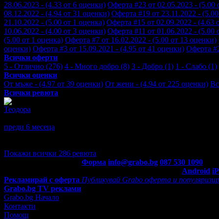
28.06.2023 - (4.33 от 6 оценки)
Оферта #23 от 02.05.2023 - (5.00
08.12.2022 - (4.94 от 31 оценки)
Оферта #19 от 23.11.2022 - (5.0
21.10.2022 - (5.00 от 1 оценка)
Оферта #15 от 02.09.2022 - (4.63 
10.06.2022 - (4.00 от 3 оценки)
Оферта #11 от 01.06.2022 - (5.00 
(5.00 от 1 оценка)
Оферта #7 от 16.02.2022 - (5.00 от 13 оценки)
оценки)
Оферта #3 от 15.09.2021 - (4.95 от 41 оценки)
Оферта #2
Всички оферти
5 - Отлично (276)
4 - Много добро (8)
3 - Добро (1)
1 - Слабо (1)
Всички оценки
От мъже - (4.97 от 39 оценки)
От жени - (4.94 от 225 оценки)
Вс
Всички ревюта
Теодора
5
Много коректни, бързи и точни! Качество-цена-первектно!
преди 6 месеца
·
1
· Подкрепям това мнение!
Отговор от FOTOBG
· преди 6 месеца
Благодарим Ви за оценката, заповядайте отново!
Покажи всички 286 ревюта
Контакти с Grabo.bg:
Форма
info@grabo.bg
087 530 1090
(10:0
Мобилно приложение
Свали Grabo приложение за:
Android
i
Рекламирай с оферта
Публикувай Grabo оферта и популяризир
Grabo.bg TV реклами
Grabo.bg Начало
Контакти
Помощ