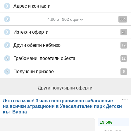
Адрес и контакти
4.90
от
902
оценки
554
Изтекли оферти
20
Други обекти наблизо
19
Грабомани, посетили обекта
12
Получени призове
6
Други популярни оферти:
Лято на макс! 3 часа неограничено забавление
на всички атракциони в Увеселителен парк Детски
кът Варна
19.50€
30.06
- 30.08