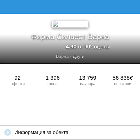
Фирма Силвест Варна
4.90
от 902 оценки
Варна
·
Други
92
1 396
13 759
56 838
€
оферти
фена
ваучера
спестени
Информация за обекта