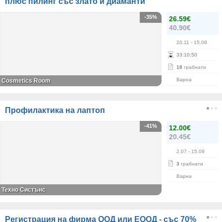
плюс пилинг със злато и диаманти
-35%
26.59€
40.90€
20.11
- 15.08
33
:
10
:
50
18
грабнати
Варна
Cosmetics Room
Профилактика на лаптоп
-41%
12.00€
20.45€
2.07
- 15.09
3
грабнати
Варна
Техно Систънс
Регистрация на фирма ООД или ЕООД - със 70%