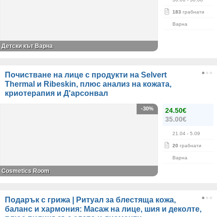
183
грабнати
Варна
Детски кът Варна
Почистване на лице с продукти на Selvert
Thermal и Ribeskin, плюс анализ на кожата,
криотерапия и Д'арсонвал
-30%
24.50€
35.00€
21.04
- 5.09
20
грабнати
Варна
Cosmetics Room
Подарък с грижа | Ритуал за блестяща кожа,
баланс и хармония: Масаж на лице, шия и деколте,