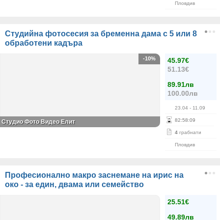
Пловдив
Студийна фотосесия за бременна дама с 5 или 8
обработени кадъра
-10%
45.97€
51.13€
89.91лв
100.00лв
23.04
- 11.09
82
:
58
:
09
Студио Фото Видео Елит
4
грабнати
Пловдив
Професионално макро заснемане на ирис на
око - за един, двама или семейство
25.51€
49.89лв