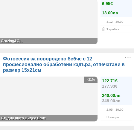
6.95€
13.60лв
4.12
- 30.09
1
грабнат
Grazing&Co.
Фотосесия за новородено бебче с 12
професионално обработени кадъра, отпечатани в
размер 15х21см
-31%
122.71€
177.93€
240.00лв
348.00лв
2.05
- 30.09
Пловдив
Студио Фото Видео Елит