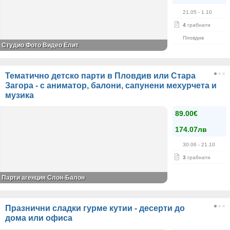
21.05
- 1.10
4
грабнати
Пловдив
Студио Фото Видео Елит
Тематично детско парти в Пловдив или Стара
Загора - с аниматор, балони, сапунени мехурчета и
музика
89.00€
174.07лв
30.06
- 21.10
3
грабнати
Парти агенция Слон-Балон
Празнични сладки гурме кутии - десерти до
дома или офиса