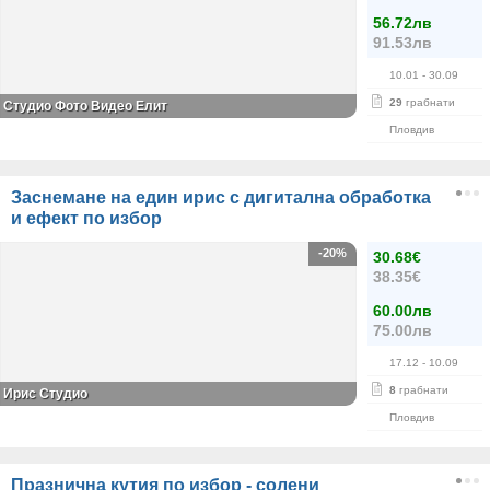
56.72лв
91.53лв
10.01
- 30.09
29
грабнати
Студио Фото Видео Елит
Пловдив
Заснемане на един ирис с дигитална обработка
и ефект по избор
-20%
30.68€
38.35€
60.00лв
75.00лв
17.12
- 10.09
8
грабнати
Ирис Студио
Пловдив
Празнична кутия по избор - солени