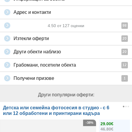
Адрес и контакти
4.50
от
127
оценки
98
Изтекли оферти
20
Други обекти наблизо
20
Грабомани, посетили обекта
12
Получени призове
1
Други популярни оферти:
Детска или семейна фотосесия в студио - с 6
или 12 обработени и принтирани кадъра
-38%
29.00€
46.80€