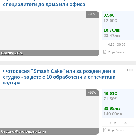
специалитети до дома или офиса
-20%
9.56€
12.00€
18.70лв
23.47лв
4.12
- 30.09
7
грабнати
Grazing&Co.
Фотосесия "Smash Cake" или за рожден ден в
студио - за дете с 10 обработени и отпечатани
кадъра
-36%
46.01€
71.58€
89.99лв
140.00лв
19.05
- 19.09
6
грабнати
Студио Фото Видео Елит