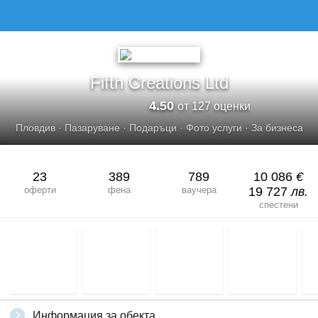
Fifth Creations Ltd
4.50
от 127 оценки
Пловдив
·
Пазаруване
·
Подаръци
·
Фото услуги
·
За бизнеса
23
389
789
10 086
€
оферти
фена
ваучера
19 727
лв.
спестени
Информация за обекта