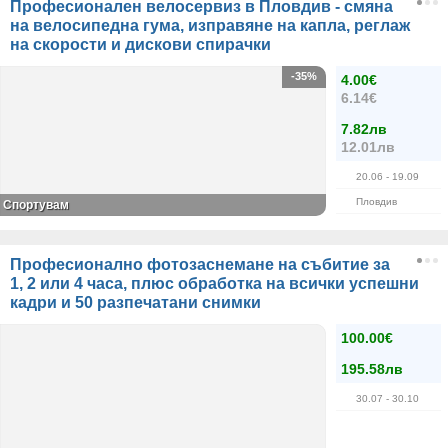
Професионален велосервиз в Пловдив - смяна
на велосипедна гума, изправяне на капла, реглаж
на скорости и дискови спирачки
-35%
4.00€
6.14€
7.82лв
12.01лв
20.06
- 19.09
Пловдив
Спортувам
Професионално фотозаснемане на събитие за
1, 2 или 4 часа, плюс обработка на всички успешни
кадри и 50 разпечатани снимки
100.00€
195.58лв
30.07
- 30.10