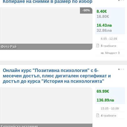
Копиране на снимки в размер по избор
-50%
8.40€
16.80€
16.43лв
32.86лв
6.05
- 12.09
5
грабнати
Фото Рай
кв. Младост 3
Онлайн курс "Позитивна психология" с 6-
месечен достъп, плюс дигитален сертификат и
достъп до курса "История на психологията"
69.99€
136.89лв
15.05
- 10.09
4
грабнати
Европейска академия