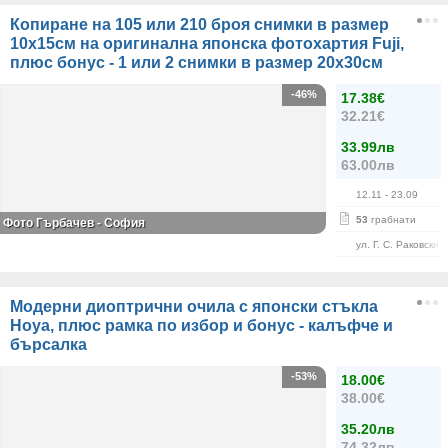
Копиране на 105 или 210 броя снимки в размер
10х15см на оригинална японска фотохартия Fuji,
плюс бонус - 1 или 2 снимки в размер 20х30см
-46%
17.38€
32.21€
33.99лв
63.00лв
12.11
- 23.09
53
грабнати
Фото Гърбачев - София
ул. Г. С. Раковски 
Модерни диоптрични очила с японски стъкла
Hoya, плюс рамка по избор и бонус - калъфче и
бърсалка
-53%
18.00€
38.00€
35.20лв
74.32лв