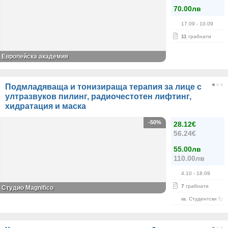
70.00лв
17.09
- 10.09
11
грабнати
Европейска академия
Подмладяваща и тонизираща терапия за лице с
ултразвуков пилинг, радиочестотен лифтинг,
хидратация и маска
-50%
28.12€
56.24€
55.00лв
110.00лв
4.10
- 18.09
7
грабнати
Студио Magnifico
кв. Студентски Гра