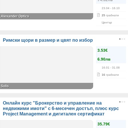
23.04
- 16.10
25
грабнати
Alexander Оptics
Център
Римски щори в размер и цвят по избор
3.53€
6.90лв
16.01
- 31.08
16
грабнати
Solis
Онлайн курс "Брокерство и управление на
недвижими имоти" с 6-месечен достъп, плюс курс
Project Management и дигитален сертификат
35.79€