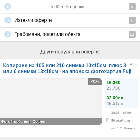
5.00
от
5
оценки
5
Изтекли оферти
6
Грабомани, посетили обекта
12
Други популярни оферти:
Копиране на 105 или 210 снимки 10х15см, плюс 3
или 6 снимки 13х18см - на японска фотохартия Fuji
-31%
16.36€
23.78€
32.00лв
46.51лв
30.05
- 16.09
56
грабнати
Фото Гърбачев - София
ул. Г. С. Раковски 