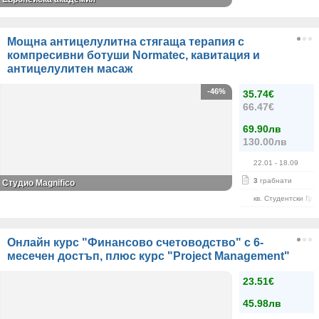
Мощна антицелулитна стягаща терапия с
компресивни ботуши Normatec, кавитация и
антицелулитен масаж
-46%
35.74€
66.47€
69.90лв
130.00лв
22.01
- 18.09
3
грабнати
Студио Magnifico
кв. Студентски Гра
Онлайн курс "Финансово счетоводство" с 6-
месечен достъп, плюс курс "Project Management"
23.51€
45.98лв