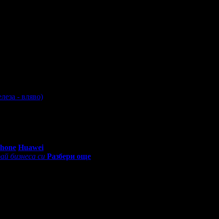
леза - вляво)
0 - 18:30ч)
Phone
Huawei
ай бизнеса си
Разбери още