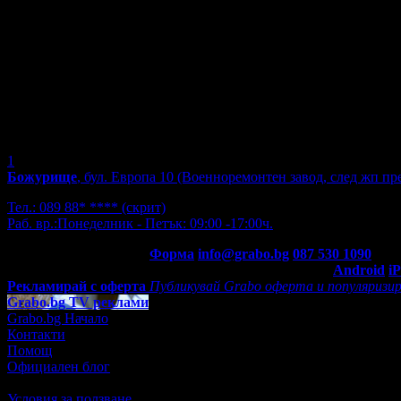
1
Божурище
, бул. Европа 10 (Военноремонтен завод, след жп пре
Тел.:
089 88* ****
(скрит)
Раб. вр.:
Понеделник - Петък: 09:00 -17:00ч.
Контакти с Grabo.bg:
Форма
info@grabo.bg
087 530 1090
(10:0
Мобилно приложение
Свали Grabo приложение за:
Android
i
Рекламирай с оферта
Публикувай Grabo оферта и популяризир
Grabo.bg TV реклами
Grabo.bg Начало
Контакти
Помощ
Официален блог
Условия за ползване