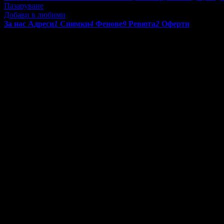
Пазаруване
Добави в любими
За нас
Адреси
1
Снимки
4
Фенове
9
Ревюта
2
Оферти