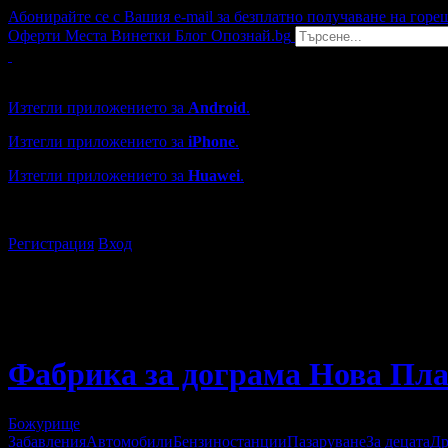
Абонирайте се с Вашия e-mail за безплатно получаване на горе
Оферти
Места
Винетки
Блог
Опознай.bg
Grabo мобилна версия
Изтегли приложението за
Android
.
Изтегли приложението за
iPhone
.
Изтегли приложението за
Huawei
.
...или отвори
grabo.bg
Регистрация
Вход
Фабрика за дограма Нова Пла
Божурище
Забавления
Автомобили
Бензиностанции
Пазаруване
За децата
Др