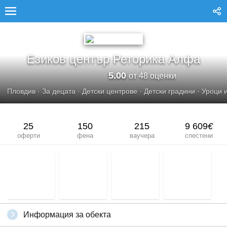
ЕЗИКОВ ЦЕНТЪР РЕТОРИКА АЛФА
Езиков център Реторика Алфа
5.00
от 48 оценки
Пловдив
·
За децата
·
Детски центрове
·
Детски градини
·
Уроци и
25
150
215
9 609
€
оферти
фена
ваучера
спестени
Информация за обекта