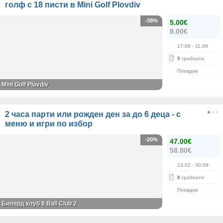
голф с 18 писти в Mini Golf Plovdiv
-38%
5.00€
8.00€
17.06
- 11.09
9
грабнати
Пловдив
Mini Golf Plovdiv
2 часа парти или рожден ден за до 6 деца - с
меню и игри по избор
-20%
47.00€
58.80€
13.02
- 30.09
8
грабнати
Пловдив
Билярд клуб 8 Ball Club 2