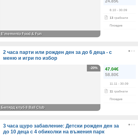
24.85€
8.10
- 30.09
13
грабнати
Пловдив
E'memento Food & Fun
2 часа парти или рожден ден за до 6 деца - с
меню и игри по избор
-20%
47.04€
58.80€
11.11
- 30.09
11
грабнати
Пловдив
Билярд клуб 8 Ball Club
3 часа щуро забавление: Детски рожден ден за
до 10 деца с 4 обиколки на въжения парк