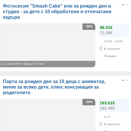
Фотосесия "Smash Cake" или за рожден ден в
студио - за дете с 10 обработени и отпечатани
кадъра
-36%
46.01€
71.58€
19.05
- 19.09
6
грабнати
Пловдив
Студио Фото Видео Елит
Парти за рожден ден за 10 деца с аниматор,
меню за всяко дете, плюс консумация за
родителите
-10%
163.61€
182.48€
8.10
5
грабнати