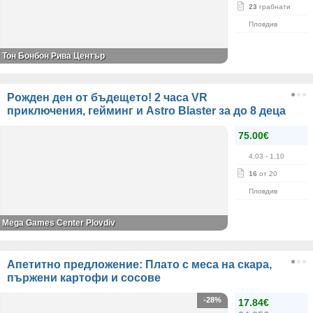
23
грабнати
Пловдив
Тон Бонбон Рива Център
Рожден ден от бъдещето! 2 часа VR
приключения, гейминг и Astro Blaster за до 8 деца
75.00€
4.03
- 1.10
16
от 20
Пловдив
Mega Games Center Plovdiv
Апетитно предложение: Плато с меса на скара,
пържени картофи и сосове
-28%
17.84€