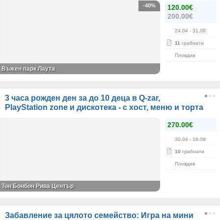
-40%
120.00€
200.00€
24.04
- 31.08
11
грабнати
Пловдив
Въжен парк Лаута
3 часа рожден ден за до 10 деца в Q-zar,
PlayStation zone и дискотека - с хост, меню и торта
270.00€
30.04
- 18.09
10
грабнати
Пловдив
Тон Бонбон Рива Център
Забавление за цялото семейство: Игра на мини