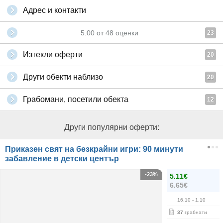
Адрес и контакти
5.00
от
48
оценки
23
Изтекли оферти
20
Други обекти наблизо
20
Грабомани, посетили обекта
12
Други популярни оферти:
Приказен свят на безкрайни игри: 90 минути
забавление в детски център
-23%
5.11€
6.65€
16.10
- 1.10
37
грабнати