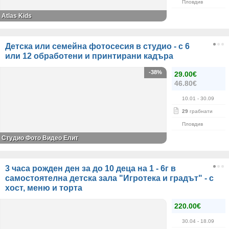
Пловдив
Atlas Kids
Детска или семейна фотосесия в студио - с 6
или 12 обработени и принтирани кадъра
-38%
29.00€
46.80€
10.01
- 30.09
29
грабнати
Пловдив
Студио Фото Видео Елит
3 часа рожден ден за до 10 деца на 1 - 6г в
самостоятелна детска зала "Игротека и градът" - с
хост, меню и торта
220.00€
30.04
- 18.09