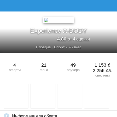
EXPERIENCE X-BODY
Experience X-BODY
4.80
от 4 оценки
Пловдив
·
Спорт и Фитнес
4
21
49
1 153
€
оферти
фена
ваучера
2 256
лв.
спестени
Информация за обекта