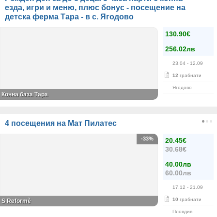
езда, игри и меню, плюс бонус - посещение на
детска ферма Тара - в с. Ягодово
130.90€
256.02лв
23.04
- 12.09
12
грабнати
Ягодово
Конна база Тара
4 посещения на Мат Пилатес
-33%
20.45€
30.68€
40.00лв
60.00лв
17.12
- 21.09
10
грабнати
S Reformè
Пловдив