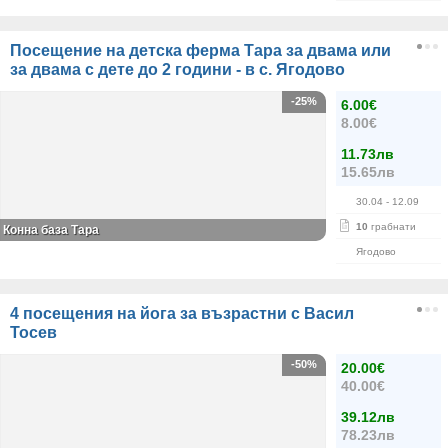
Посещение на детска ферма Тара за двама или
за двама с дете до 2 години - в с. Ягодово
-25%
6.00€
8.00€
11.73лв
15.65лв
30.04
- 12.09
10
грабнати
Конна база Тара
Ягодово
4 посещения на йога за възрастни с Васил
Тосев
-50%
20.00€
40.00€
39.12лв
78.23лв