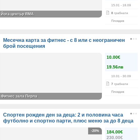
15.01
- 18.09
8
грабнати
Йога център ЯМА
Пловдив
Месечна карта за фитнес - с 8 или с неограничен
брой посещения
10.00€
19.56лв
10.01
- 30.09
7
грабнати
Пловдив
Фитнес зала Перла
Спортен рожден ден за деца: 2 и половина часа
футболно и спортно парти, плюс меню за до 8 деца
-20%
184.00€
230.00€