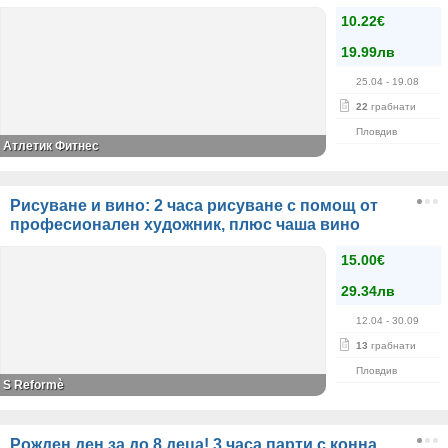
10.22€
19.99лв
25.04
- 19.08
22
грабнати
Пловдив
Атлетик Фитнес
Рисуване и вино: 2 часа рисуване с помощ от
професионален художник, плюс чаша вино
15.00€
29.34лв
12.04
- 30.09
13
грабнати
Пловдив
S Reformè
Рожден ден за до 8 деца! 3 часа парти с конна