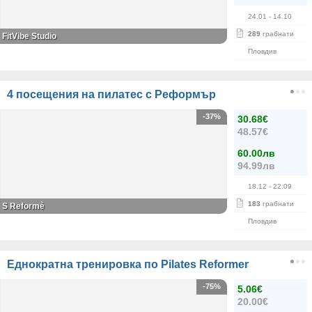
24.01
- 14.10
289
грабнати
FitVibe Studio
Пловдив
4 посещения на пилатес с Реформър
-37%
30.68€
48.57€
60.00лв
94.99лв
18.12
- 22.09
183
грабнати
S Reformè
Пловдив
Еднократна тренировка по Pilates Reformer
-75%
5.06€
20.00€