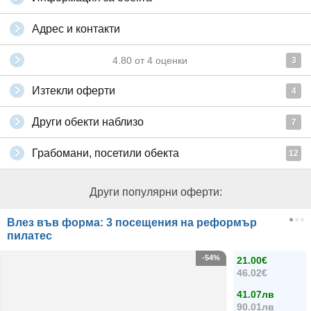
Адрес и контакти
4.80
от
4
оценки
3
Изтекли оферти
4
Други обекти наблизо
7
Грабомани, посетили обекта
12
Други популярни оферти:
Влез във форма: 3 посещения на реформър
пилатес
-54%
21.00€
46.02€
41.07лв
90.01лв