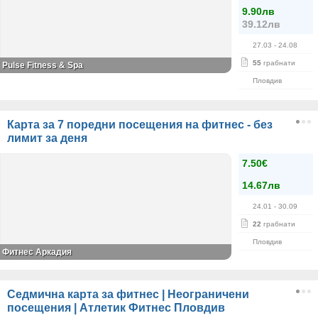
9.90лв
39.12лв
27.03
- 24.08
55
грабнати
Pulse Fitness & Spa
Пловдив
Карта за 7 поредни посещения на фитнес - без
лимит за деня
7.50€
14.67лв
24.01
- 30.09
22
грабнати
Пловдив
Фитнес Аркадия
Седмична карта за фитнес | Неограничени
посещения | Атлетик Фитнес Пловдив