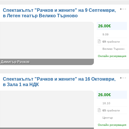
Спектакълът "Рачков и жените" на 9 Септември,
в Летен театър Велико Търново
26.00€
9.09
69
грабнати
Велико Търново
Онлайн резервация
Димитър Рачков
Спектакълът "Рачков и жените" на 16 Октомври,
в Зала 1 на НДК
26.00€
16.10
65
грабнати
Център
Онлайн резервация