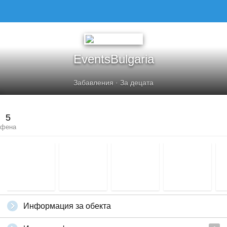
EventsBulgaria
Забавления
·
За децата
5
фена
Информация за обекта