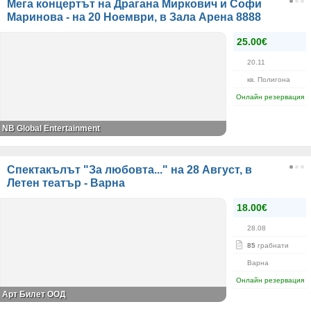
Мега концертът на Драгана Миркович и Софи
Маринова - на 20 Ноември, в Зала Арена 8888
25.00€
20.11
кв. Полигона
Онлайн резервация
NB Global Entertainment
Спектакълът "За любовта..." на 28 Август, в
Летен театър - Варна
18.00€
28.08
85
грабнати
Варна
Онлайн резервация
Арт Билет ООД