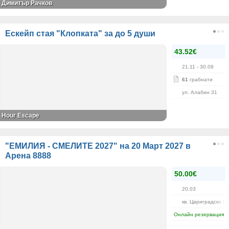
Димитър Рачков
Ескейп стая "Клопката" за до 5 души
43.52€
21.11
- 30.09
61
грабнати
ул. Алабин 31
Hour Escape
"ЕМИЛИЯ - СМЕЛИТЕ 2027" на 20 Март 2027 в
Арена 8888
50.00€
20.03
кв. Цариградско Ш
Онлайн резервация