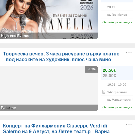
28.11
кв. Гео Милев
Онлайн резервация
High-end Events
Творческа вечер: 3 часа рисуване върху платно
- под насоките на художник, плюс чаша вино
-18%
20.50€
25.00€
16.01
- 10.09
147
грабнати
кв. Манастирски Л
Онлайн резервация
Paint me
Концерт на Филхармония Giuseppe Verdi di
Salerno на 9 Август, на Летен театър - Варна