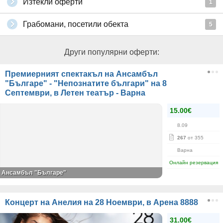
Изтекли оферти
1
Грабомани, посетили обекта
5
Други популярни оферти:
Премиерният спектакъл на Ансамбъл
"Българе" - "Непознатите българи" на 8
Септември, в Летен театър - Варна
15.00€
8.09
267
от 355
Варна
Онлайн резервация
Ансамбъл "Българе"
Концерт на Анелия на 28 Ноември, в Арена 8888
31.00€