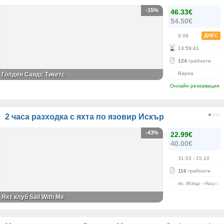
-15%
46.33€
54.50€
ДНЕС
9.08
13
:
59
:
40
124
грабнати
Варна
Голден Сандс Тикетс
Онлайн резервация
2 часа разходка с яхта по язовир Искър
-43%
22.99€
40.00€
31.03
- 15.10
116
грабнати
яз. Искър - Нацио
Яхт клуб Sail With Me