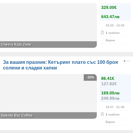
329.00€
643.47лв
29.05
- 10.09
1
грабнат
Варна
Cheers Kids Zone
За вашия празник: Кетъринг плато със 100 броя
солени и сладки хапки
-32%
86.41€
127.82€
169.00лв
249.99лв
18.07
- 31.08
1
грабнат
Valente Bar Coffee
Варна