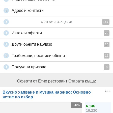
Адрес и контакти
4.70
от
204
оценки
157
Изтекли оферти
20
Други обекти наблизо
14
Грабомани, посетили обекта
12
Получени призове
8
Оферти от Етно ресторант Старата къща:
Вкусно хапване и музика на живо: Основно
ястие по избор
-40%
6.14€
10.23€