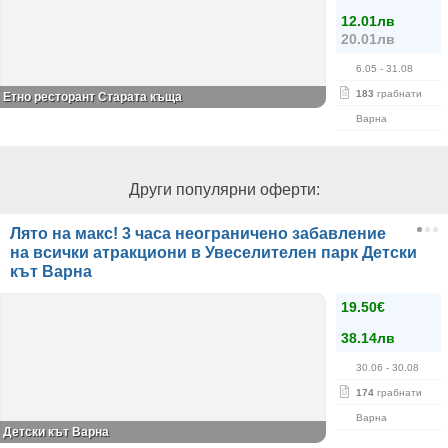
12.01лв
20.01лв
6.05
- 31.08
183
грабнати
Етно ресторант Старата къща
Варна
Други популярни оферти:
Лято на макс! 3 часа неограничено забавление
на всички атракциони в Увеселителен парк Детски
кът Варна
19.50€
38.14лв
30.06
- 30.08
174
грабнати
Варна
Детски кът Варна