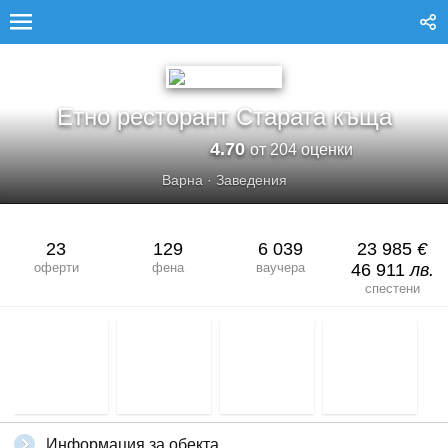
ЕТНО РЕСТОРАНТ СТАРАТА КЪЩА
Етно ресторант Старата къща
4.70
от 204 оценки
Варна
·
Заведения
23
129
6 039
23 985
€
оферти
фена
ваучера
46 911
лв.
спестени
Информация за обекта