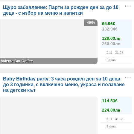
Щуро забавление: Парти за рожден ден за до 10
деца - с избор на меню и напитки
-50%
65.96€
132.94€
129.00лв
260.00лв
5.11
- 31.08
Варна
Valente Bar Coffee
Baby Birthday party: 3 часа рожден ден за 10 деца
до 3 годинки, с включено меню, украса и ползване
на детски кът
114.53€
224.00лв
5.11
- 31.08
Варна