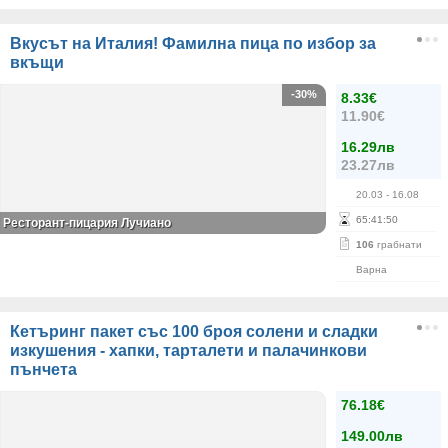
Вкусът на Италия! Фамилна пица по избор за
вкъщи
-30%
8.33€
11.90€
16.29лв
23.27лв
20.03
- 16.08
65
:
41
:
50
Ресторант-пицария Лучиано
106
грабнати
Варна
Кетъринг пакет със 100 броя солени и сладки
изкушения - хапки, тарталети и палачинкови
пънчета
76.18€
149.00лв