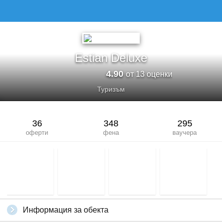
ESTIAN DELUXE
Estian Deluxe
4.90
от 13 оценки
Туризъм
36
348
295
оферти
фена
ваучера
Информация за обекта