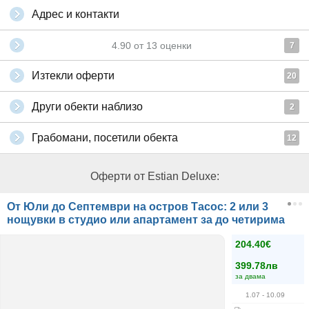
Адрес и контакти
4.90
от
13
оценки
7
Изтекли оферти
20
Други обекти наблизо
2
Грабомани, посетили обекта
12
Оферти от Estian Deluxe:
От Юли до Септември на остров Тасос: 2 или 3
нощувки в студио или апартамент за до четирима
204.40€
399.78лв
за двама
1.07
- 10.09