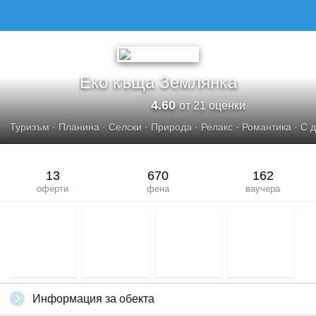
ЕКО КЪЩА ЗЕМЛЯНКА
Еко къща Землянка
4.60
от 21 оценки
Туризъм
·
Планина
·
Селски
·
Природа
·
Релакс
·
Романтика
·
С 
13
670
162
оферти
фена
ваучера
Информация за обекта