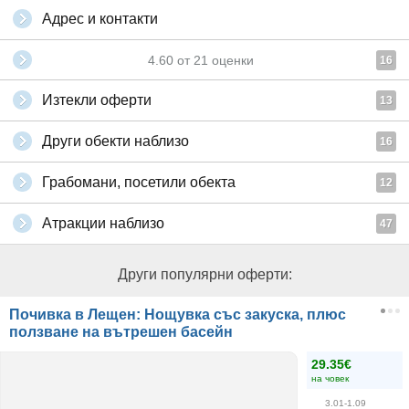
Адрес и контакти
4.60
от
21
оценки
16
Изтекли оферти
13
Други обекти наблизо
16
Грабомани, посетили обекта
12
Атракции наблизо
47
Други популярни оферти:
Почивка в Лещен: Нощувка със закуска, плюс
ползване на вътрешен басейн
29.35€
на човек
3.01-1.09