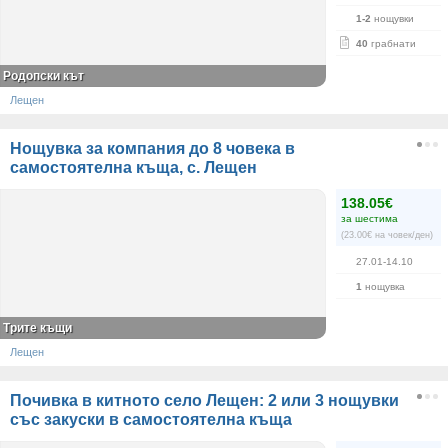
1-2
нощувки
40
грабнати
Родопски кът
Лещен
Нощувка за компания до 8 човека в
самостоятелна къща, с. Лещен
138.05€
за шестима
(23.00€ на човек/ден)
27.01-14.10
1
нощувка
Трите къщи
Лещен
Почивка в китното село Лещен: 2 или 3 нощувки
със закуски в самостоятелна къща