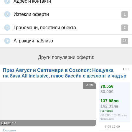
Адрес и контакти
Изтекли оферти
1
Грабомани, посетили обекта
2
Атракции наблизо
26
Други популярни оферти:
През Август и Септември в Созопол: Нощувка
на база All Inclusive, плюс басейн с шезлонг и чадър
-15%
70.55€
83.00€
137.98лв
162.33лв
на човек
(52.27€ / 102.23лв на
човек/ден)
Съни****
6.08-15.09
Созопол