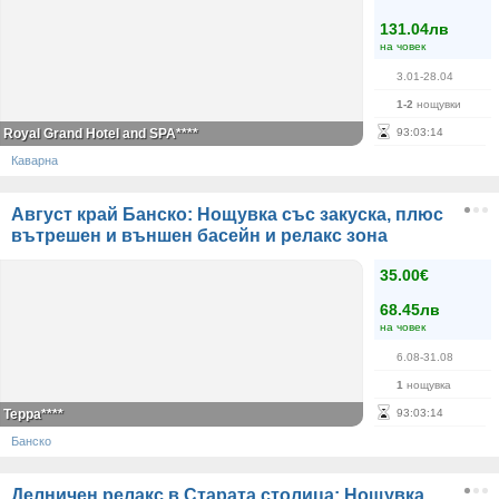
131.04лв
на човек
3.01-28.04
1-2
нощувки
Royal Grand Hotel and SPA****
93
:
03
:
13
Каварна
Август край Банско: Нощувка със закуска, плюс
вътрешен и външен басейн и релакс зона
35.00€
68.45лв
на човек
6.08-31.08
1
нощувка
Терра****
93
:
03
:
13
Банско
Делничен релакс в Старата столица: Нощувка