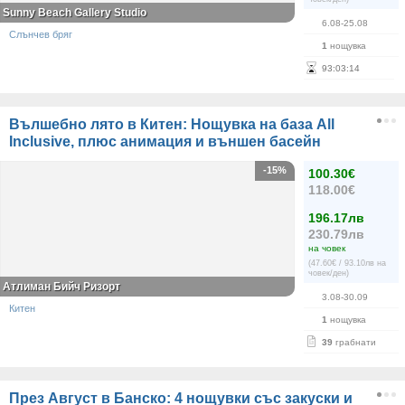
Sunny Beach Gallery Studio
6.08-25.08
Слънчев бряг
1
нощувка
93
:
03
:
13
Вълшебно лято в Китен: Нощувка на база All
Inclusive, плюс анимация и външен басейн
-15%
100.30€
118.00€
196.17лв
230.79лв
на човек
(47.60€ / 93.10лв на
човек/ден)
Атлиман Бийч Ризорт
3.08-30.09
Китен
1
нощувка
39
грабнати
През Август в Банско: 4 нощувки със закуски и