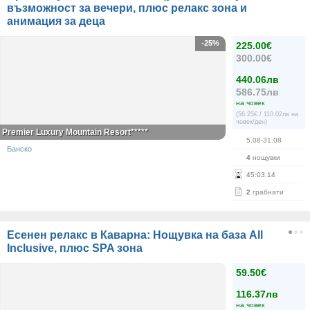
възможност за вечери, плюс релакс зона и
анимация за деца
-25%
225.00€
300.00€
440.06лв
586.75лв
на човек
(56.25€ / 110.02лв на
човек/ден)
Premier Luxury Mountain Resort*****
5.08-31.08
Банско
4
нощувки
45
:
03
:
13
2
грабнати
Есенен релакс в Каварна: Нощувка на база All
Inclusive, плюс SPA зона
59.50€
116.37лв
на човек