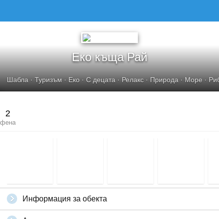
Еко къща Рай
Шабла
·
Туризъм
·
Еко
·
С децата
·
Релакс
·
Природа
·
Море
·
Ри
2
фена
Информация за обекта