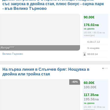
със закуска в двойна стая, плюс бонус - сауна парк
- във Велико Търново
90.00€
176.02лв
за двама
(45.00€ / 88.01лв на
човек/ден)
6.08-17.12
Янтра****
1
нощувка
Велико Търново
93
:
03
:
13
На първа линия в Слънчев бряг: Нощувка в
двойна или тройна стая
-40%
60.00€
100.00€
117.35лв
195.58лв
за двама
(21.66€ / 42.36лв на
човек/ден)