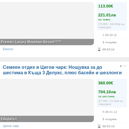
113.00€
221.01лв
на човек
(75.00€ / 146.69лв на
човек/ден)
1.09-30.11
Premier Luxury Mountain Resort*****
1
нощувка
Банско
69
:
03
:
13
Семеен отдих в Цигов чарк: Нощувка за до
шестима в Къща 3 Делукс, плюс басейн и шезлонги
360.00€
704.10лв
за шестима
(37.50€ / 73.34лв на
човек/ден)
5.08-31.12
Ейнджъл
1
нощувка
Цигов чарк
69
:
03
:
13