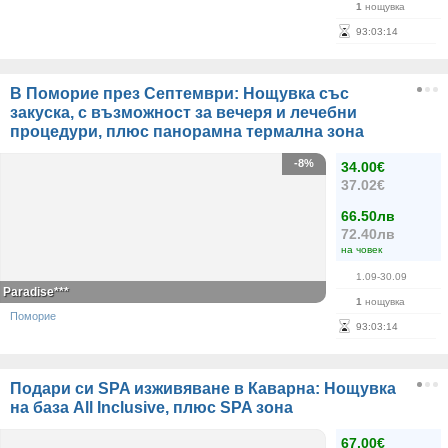
1
нощувка
93
:
03
:
13
В Поморие през Септември: Нощувка със
закуска, с възможност за вечеря и лечебни
процедури, плюс панорамна термална зона
-8%
34.00€
37.02€
66.50лв
72.40лв
на човек
1.09-30.09
Paradise***
1
нощувка
Поморие
93
:
03
:
13
Подари си SPA изживяване в Каварна: Нощувка
на база All Inclusive, плюс SPA зона
67.00€