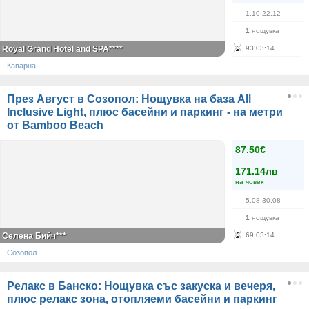
1.10-22.12
1
нощувка
Royal Grand Hotel and SPA****
93
:
03
:
13
Каварна
През Август в Созопол: Нощувка на база All
Inclusive Light, плюс басейни и паркинг - на метри
от Bamboo Beach
87.50€
171.14лв
на човек
5.08-30.08
1
нощувка
Селена Бийч***
69
:
03
:
13
Созопол
Релакс в Банско: Нощувка със закуска и вечеря,
плюс релакс зона, отопляеми басейни и паркинг