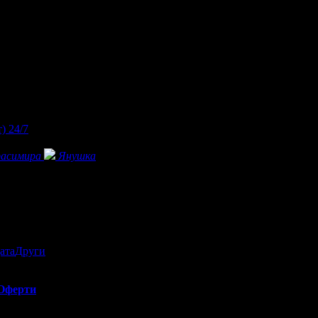
т)
24/7
расимира
Янушка
ата
Други
Оферти
ил в България. Основната дейност на фирмата е насочена изцяло
материали, произведени от водещи български и европейски текстил