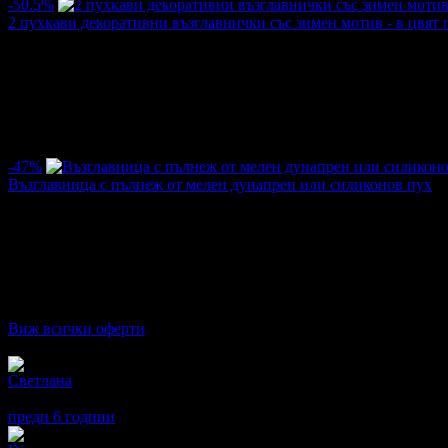
-50.5%
2 пухкави декоративни възглавнички със зимен мотив - в цвят 
Цена:
5.06€
10.23€
/9.90лв
20.00лв
·
Грабнати ваучери
9
·
Грабомани закупили офертата
7
·
Прегл
Дата на стартиране на офертата
13.12.2019г
·
Офертата се е 
3.0
-47%
Възглавница с пълнеж от мелен дунапрен или силиконов пух
Цена:
2.45€
4.60€
/4.80лв
9.00лв
·
Грабнати ваучери
10
·
Грабомани закупили офертата
5
·
Прег
Дата на стартиране на офертата
27.09.2019г
·
Офертата се е 
4.0
Виж всички оферти
Отзиви от клиенти:
Светлана
5
Доволна съм
преди 6 години
·
· Подкрепям това мнение!