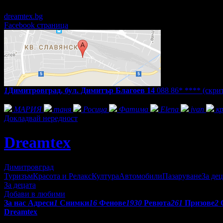
24/7
dreamtex.bg
Facebook страница
1
Димитровград, бул. Димитър Благоев 14
088 86* ****
(скри
Фенове на Dreamtex
МАРИЯ
таня
Росица
Фатима
Elena
ivan
к
Докладвай нередност
Dreamtex
Димитровград
Туризъм
Красота и Релакс
Култура
Автомобили
Пазаруване
За дец
За децата
Добави в любими
За нас
Адреси
1
Снимки
16
Фенове
1930
Ревюта
261
Призове
2
Dreamtex
е една от водещите фирми на пазара за домашен текст
за дома, хотела и вилата. Работи се само с висококачествени 