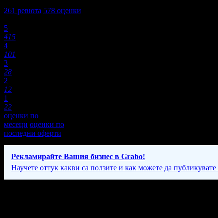
4,5
261
ревюта
578
оценки
Оценки:
5
415
4
101
3
28
2
12
1
22
оценки по
месеци
оценки по
последни оферти
Рекламирайте Вашия бизнес в Grabo!
Научете оттук какви са ползите и как можете да публикувате
Фирмени контакти
088 86* ****
(скрит)