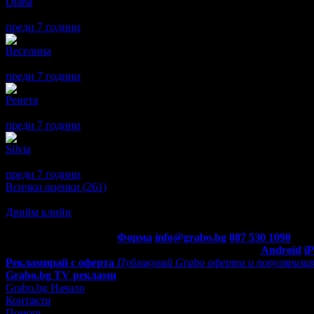
Diana
5
Много хубави възглавнички, меки и пухкави. Бърза и коректна 
преди 7 години
·
· Подкрепям това мнение!
Веселина
1
Все още не са ми доставени
преди 7 години
·
· Подкрепям това мнение!
Ренета
5
Много добро обслужване. Добра информация и комуникация.
преди 7 години
·
· Подкрепям това мнение!
Silvia
5
Перфектни са протекторите за възглавници. Размера е точен. И
преди 7 години
·
· Подкрепям това мнение!
Всички оценки (261)
Oще подобни места
Дрийм клийн
5.0
Контакти с Grabo.bg:
Форма
info@grabo.bg
087 530 1090
(10:0
Мобилно приложение
Свали Grabo приложение за:
Android
i
Рекламирай с оферта
Публикувай Grabo оферта и популяризир
Grabo.bg TV реклами
Grabo.bg Начало
Контакти
Помощ