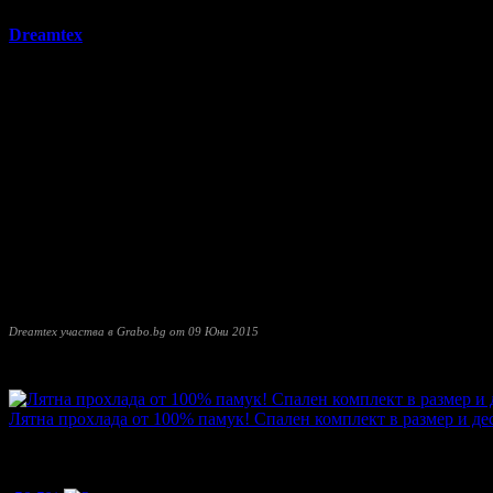
Dreamtex
предлага професионални консултации и услуги на с
за хотели и жилища.
Продуктовият асортимент включва:
• спални комплекти (постелъчно бельо) със стандартни размери
такива съобразно индивидуалните потребности на всеки клиен
• луксозни олекотени завивки със силиконов пълнеж с грамаж о
• възглавници за спане стандартни 50/70 с пълнеж от силиконо
• декоративни възглавници;
• покривки за легла (шалтета);
• обиколници за детски кошари;
• долни чаршафи с ластик;
• протектори за матраци.
Dreamtex участва в Grabo.bg от 09 Юни 2015
Прочети още
Най-нови оферти от Dreamtex:
Лятна прохлада от 100% памук! Спален комплект в размер и де
Топ цена:
14.06€/27.50лв
·
Грабнати ваучери
3
·
Грабомани зак
Дата на стартиране на офертата
10.07.2020г
·
Офертата се е 
5.0