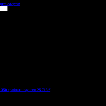
щите оферти!
4 350
грабнати ваучери
25 718
€