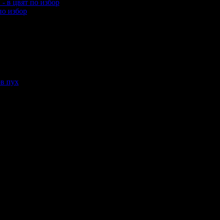
по избор
еждания на офертата
1612
промотирала 16 дни
16
·
Средна оценка за офертата от общо 2 
леждания на офертата
2078
промотирала 18 дни
18
·
Средна оценка за офертата от 1 ревю.