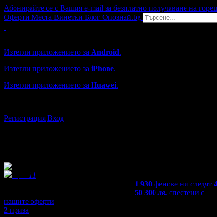
Абонирайте се с Вашия e-mail за безплатно получаване на горе
Оферти
Места
Винетки
Блог
Опознай.bg
Grabo мобилна версия
Изтегли приложението за
Android
.
Изтегли приложението за
iPhone
.
Изтегли приложението за
Huawei
.
...или отвори
grabo.bg
Регистрация
Вход
+11
1 930
фенове ни следят
50 300
лв.
спестени с
нашите оферти
2
приза