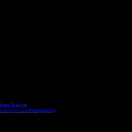
доставка, точно за празниците.
скам ощеееее!!!
0 - 18:30ч)
Phone
Huawei
ай бизнеса си
Разбери още