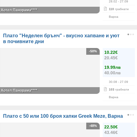
28.02
- 27.09
110
грабнати
Хотел Панорама****
Варна
Плато "Неделен брънч" - вкусно хапване и уют
в почивните дни
-50%
10.22€
20.45€
19.99лв
40.00лв
30.08
- 27.09
103
грабнати
Хотел Панорама****
Варна
Плато с 50 или 100 броя хапки Greek Meze, Варна
-48%
22.50€
43.46€