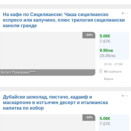
На кафе по Сицилиански: Чаша сицилианско
еспресо или капучино, плюс трилогия сицилиански
каноли гранде
-34%
5.06€
7.67€
9.90лв
15.00лв
22.01
- 27.09
65
грабнати
Хотел Панорама****
Варна
Дубайски шоколад, пистачо, кадаиф и
маскарпоне в изтънчен десерт и италианска
напитка по избор
-34%
5.06€
7.67€