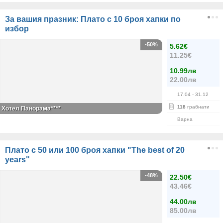
За вашия празник: Плато с 10 броя хапки по
избор
-50%
5.62€
11.25€
10.99лв
22.00лв
17.04
- 31.12
118
грабнати
Хотел Панорама****
Варна
Плато с 50 или 100 броя хапки "The best of 20
years"
-48%
22.50€
43.46€
44.00лв
85.00лв