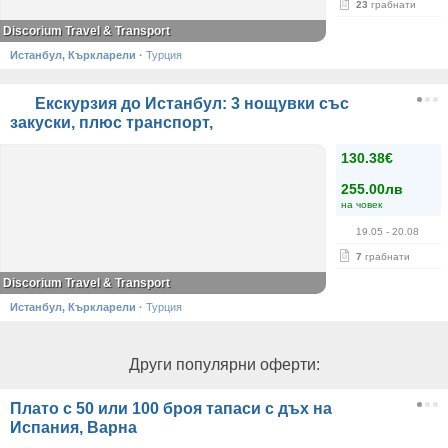
23
грабнати
Discorium Travel & Transport
Истанбул, Къркларели
·
Турция
Екскурзия до Истанбул: 3 нощувки със
закуски, плюс транспорт,
130.38€
255.00лв
на човек
19.05
- 20.08
7
грабнати
Discorium Travel & Transport
Истанбул, Къркларели
·
Турция
Други популярни оферти:
Плато с 50 или 100 броя тапаси с дъх на
Испания, Варна