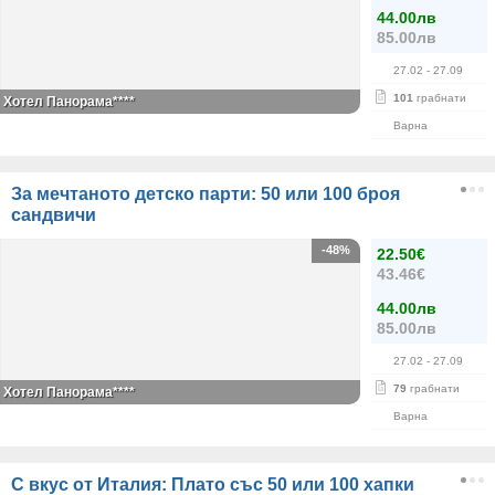
44.00лв
85.00лв
27.02
- 27.09
101
грабнати
Хотел Панорама****
Варна
За мечтаното детско парти: 50 или 100 броя
сандвичи
-48%
22.50€
43.46€
44.00лв
85.00лв
27.02
- 27.09
79
грабнати
Хотел Панорама****
Варна
С вкус от Италия: Плато със 50 или 100 хапки