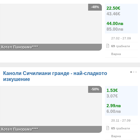
-48%
22.50€
43.46€
44.00лв
85.00лв
27.02
- 27.09
69
грабнати
Хотел Панорама****
Варна
Каноли Сичилиани гранде - най-сладкото
изкушение
-50%
1.53€
3.07€
2.99лв
6.00лв
20.11
- 27.09
65
грабнати
Хотел Панорама****
Варна