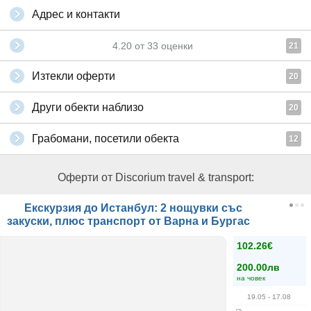
Адрес и контакти
4.20
от
33
оценки
21
Изтекли оферти
20
Други обекти наблизо
20
Грабомани, посетили обекта
12
Оферти от Discorium travel & transport:
Екскурзия до Истанбул: 2 нощувки със
закуски, плюс транспорт от Варна и Бургас
102.26€
200.00лв
на човек
19.05
- 17.08