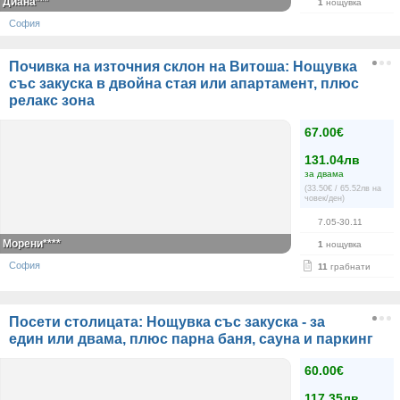
Диана***
1
нощувка
София
Почивка на източния склон на Витоша: Нощувка
със закуска в двойна стая или апартамент, плюс
релакс зона
67.00€
131.04лв
за двама
(33.50€ / 65.52лв на
човек/ден)
7.05-30.11
Морени****
1
нощувка
София
11
грабнати
Посети столицата: Нощувка със закуска - за
един или двама, плюс парна баня, сауна и паркинг
60.00€
117.35лв