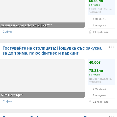
60.00лв
на човек
(33.23€ / 64.99лв на
човек/ден)
1.01-30.12
Земята и хората Хотел & SPA****
1
нощувка
София
51
грабнати
Гостувайте на столицата: Нощувка със закуска
за до трима, плюс фитнес и паркинг
40.00€
78.23лв
на човек
(18.33€ / 35.85лв на
човек/ден)
1.07-29.12
АТМ Център**
1
нощувка
София
32
грабнати