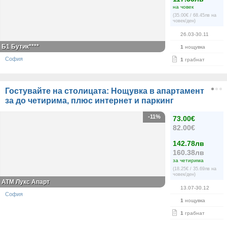
на човек
(35.00€ / 68.45лв на
човек/ден)
26.03-30.11
Б1 Бутик****
1
нощувка
София
1
грабнат
Гостувайте на столицата: Нощувка в апартамент
за до четирима, плюс интернет и паркинг
-11%
73.00€
82.00€
142.78лв
160.38лв
за четирима
(18.25€ / 35.69лв на
човек/ден)
АТМ Лукс Апарт
13.07-30.12
София
1
нощувка
1
грабнат