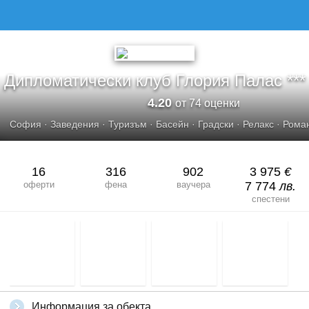
ДИПЛОМАТИЧЕСКИ КЛУБ ГЛОРИЯ ПАЛАС
Дипломатически клуб Глория Палас ***
4.20
от 74 оценки
София
·
Заведения
·
Туризъм
·
Басейн
·
Градски
·
Релакс
·
Рома
16
316
902
3 975
€
оферти
фена
ваучера
7 774
лв.
спестени
Информация за обекта