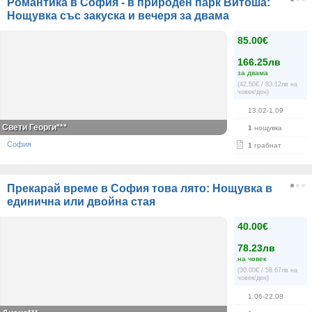
Романтика в София - в природен парк Витоша:
Нощувка със закуска и вечеря за двама
85.00€
166.25лв
за двама
(42.50€ / 83.12лв на
човек/ден)
13.02-1.09
Свети Георги***
1
нощувка
София
1
грабнат
Прекарай време в София това лято: Нощувка в
единична или двойна стая
40.00€
78.23лв
на човек
(30.00€ / 58.67лв на
човек/ден)
1.06-22.08