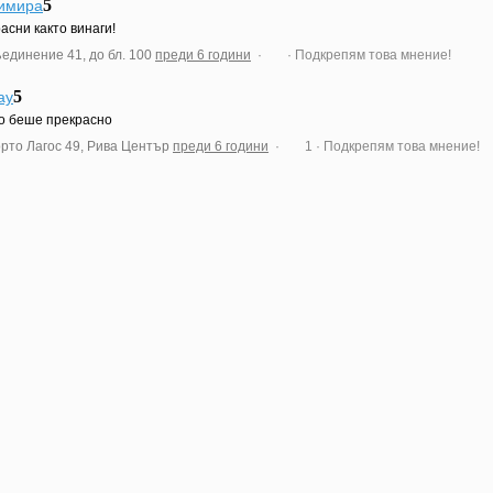
5
имира
асни както винаги!
ъединение 41, до бл. 100
преди 6 години
·
· Подкрепям това мнение!
5
ay
о беше прекрасно
орто Лагос 49, Рива Център
преди 6 години
·
1
· Подкрепям това мнение!