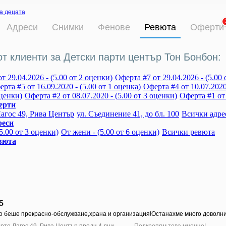
а децата
Адреси
Снимки
Фенове
Ревюта
Оферти
от клиенти за Детски парти център Тон Бонбон:
т 29.04.2026 - (5.00 от 2 оценки)
Оферта #7 от 29.04.2026 - (5.00 
рта #5 от 16.09.2020 - (5.00 от 1 оценка)
Оферта #4 от 10.07.2020 
оценки)
Оферта #2 от 08.07.2020 - (5.00 от 3 оценки)
Оферта #1 от 
ерти
Лагос 49, Рива Център
ул. Съединение 41, до бл. 100
Всички адре
реси
5.00 от 3 оценки)
От жени - (5.00 от 6 оценки)
Всички ревюта
вюта
5
о беше прекрасно-обслужване,храна и организация!Останахме много доволни
орто Лагос 49, Рива Център
преди 4 дни
·
· Подкрепям това мнение!