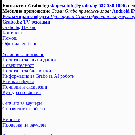
Контакти с Grabo.bg:
Форма
info@grabo.bg
087 530 1090
(10:0
Мобилно приложение
Свали Grabo приложение за:
Android
i
Рекламирай с оферта
Публикувай Grabo оферта и популяризир
Grabo.bg TV реклами
Grabo.bg Начало
Контакти
Помощ
Официален блог
Условия за ползване
Политика за лични данни
Поверителност
Политика за бисквитки
Информация за Grabo за AI роботи
Всички оферти
Почивки и екскурзии
Култура и събития
GiftCard за ваучери
Справочник с обекти
Винетки
Проверка на ваучери