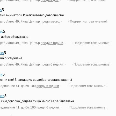
5
na
лни аниматори.Изключително доволни сме.
орто Лагос 49, Рива Център
преди месец
·
· Подкрепям това мнение!
5
ас
 добро обслужване!
орто Лагос 49, Рива Център
преди 6 години
·
· Подкрепям това мнение!
5
на
но обслужване
орто Лагос 49, Рива Център
преди 6 години
·
· Подкрепям това мнение!
5
ги
отни сте! Благодарим за добрата организация :)
ъединение 41, до бл. 100
преди 6 години
·
· Подкрепям това мнение!
5
ия
 съм доволна, децата също много се забавляваха.
ъединение 41, до бл. 100
преди 6 години
·
· Подкрепям това мнение!