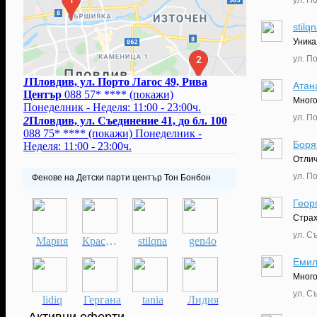
stilq
Уника
ул. П
1
Пловдив, ул. Порто Лагос 49, Рива
Атан
Център
088 57* ****
(покажи)
Много
Понеделник - Неделя: 11:00 - 23:00ч.
ул. П
2
Пловдив, ул. Съединение 41, до бл. 100
088 75* ****
(покажи)
Понеделник -
Боря
Неделя: 11:00 - 23:00ч.
Отлич
ул. П
Фенове на Детски парти център Тон Бонбон
Геор
Страх
ул. С
Мария
Красимир
stilqna
gen4o
Емил
Много
ул. С
lidiq
Гергана
tania
Лидия