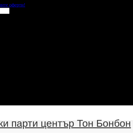
щите оферти!
ки парти център Тон Бонбон