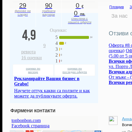
29
90
0
€
Пловдив
З
фенове ни
грабнати
0
лв.
следят
ваучери
За нас
спестени с
нашите оферти
4,9
Оценки:
Отзиви 
5
14
4
2
Оферта #8 о
9
3
0
оценка)
Офе
ревюта
2
(5.00 от 5 
0
16
оценки
1
Всички оф
0
ул. Порто 
оценки по
оценки по
Всички ад
месеци
последни оферти
От мъже - (
Рекламирайте Вашия бизнес в
Всички ре
Grabo!
Научете оттук какви са ползите и как
можете да публикувате оферта.
Фирмени контакти
Анна
tonbonbon.com
Всичк
Facebook страница
ул. П