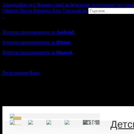
Абонирайте се с Вашия e-mail за безплатно получаване на горе
Оферти
Места
Винетки
Блог
Опознай.bg
Grabo мобилна версия
Изтегли приложението за
Android
.
Изтегли приложението за
iPhone
.
Изтегли приложението за
Huawei
.
...или отвори
grabo.bg
Регистрация
Вход
+16
Детс