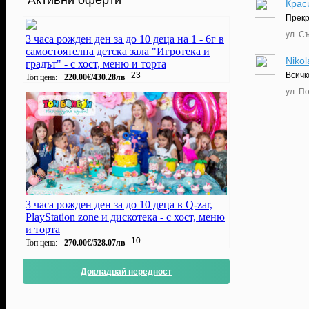
Активни оферти
Крас
Прекр
ул. С
3 часа рожден ден за до 10 деца на 1 - 6г в
самостоятелна детска зала "Игротека и
Nikol
градът" - с хост, меню и торта
Всичк
23
Топ цена:
220.00€/430.28лв
ул. П
3 часа рожден ден за до 10 деца в Q-zar,
PlayStation zone и дискотека - с хост, меню
и торта
10
Топ цена:
270.00€/528.07лв
Докладвай нередност