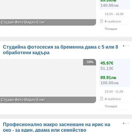
89.99лв
140.00лв
19.05
- 19.09
6
грабнати
Студио Фото Видео Елит
Пловдив
Студийна фотосесия за бременна дама с 5 или 8
обработени кадъра
-10%
45.97€
51.13€
89.91лв
100.00лв
23.04
- 11.09
4
грабнати
Студио Фото Видео Елит
Пловдив
Професионално макро заснемане на ирис на
око - за един, двама или семейство