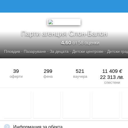
Парти агенция Слон-Балон
4.60
от 58 оценки
Пловдив
·
Пазаруване
·
За децата
·
Детски центрове
·
Детски гра
39
299
521
11 409
€
оферти
фена
ваучера
22 313
лв.
спестени
Информация за обекта