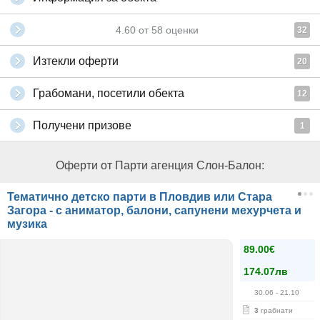
4.60
от
58
оценки
32
Изтекли оферти
20
Грабомани, посетили обекта
12
Получени призове
1
Оферти от Парти агенция Слон-Балон:
Тематично детско парти в Пловдив или Стара
Загора - с аниматор, балони, сапунени мехурчета и
музика
89.00€
174.07лв
30.06
- 21.10
3
грабнати