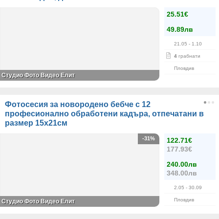
25.51€
49.89лв
21.05
- 1.10
4
грабнати
Пловдив
Студио Фото Видео Елит
Фотосесия за новородено бебче с 12
професионално обработени кадъра, отпечатани в
размер 15х21см
-31%
122.71€
177.93€
240.00лв
348.00лв
2.05
- 30.09
Пловдив
Студио Фото Видео Елит