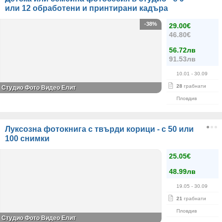
или 12 обработени и принтирани кадъра
-38%
29.00€
46.80€
56.72лв
91.53лв
10.01
- 30.09
28
грабнати
Студио Фото Видео Елит
Пловдив
Луксозна фотокнига с твърди корици - с 50 или
100 снимки
25.05€
48.99лв
19.05
- 30.09
21
грабнати
Пловдив
Студио Фото Видео Елит