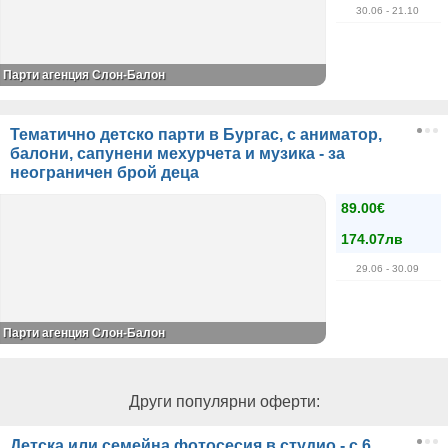
30.06
- 21.10
Парти агенция Слон-Балон
Тематично детско парти в Бургас, с аниматор,
балони, сапунени мехурчета и музика - за
неограничен брой деца
89.00€
174.07лв
29.06
- 30.09
Парти агенция Слон-Балон
Други популярни оферти:
Детска или семейна фотосесия в студио - с 6