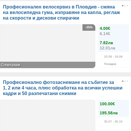
Професионален велосервиз в Пловдив - смяна
на велосипедна гума, изправяне на капла, реглаж
на скорости и дискови спирачки
-35%
4.00€
6.14€
7.82лв
12.01лв
20.06
- 19.09
Пловдив
Спортувам
Професионално фотозаснемане на събитие за
1, 2 или 4 часа, плюс обработка на всички успешни
кадри и 50 разпечатани снимки
100.00€
195.58лв
30.07
- 30.10