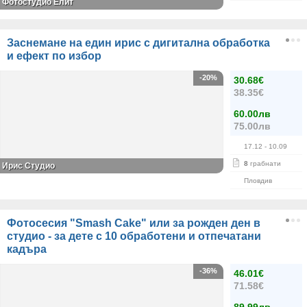
Фотостудио Елит
Заснемане на един ирис с дигитална обработка
и ефект по избор
-20%
30.68€
38.35€
60.00лв
75.00лв
17.12
- 10.09
8
грабнати
Ирис Студио
Пловдив
Фотосесия "Smash Cake" или за рожден ден в
студио - за дете с 10 обработени и отпечатани
кадъра
-36%
46.01€
71.58€