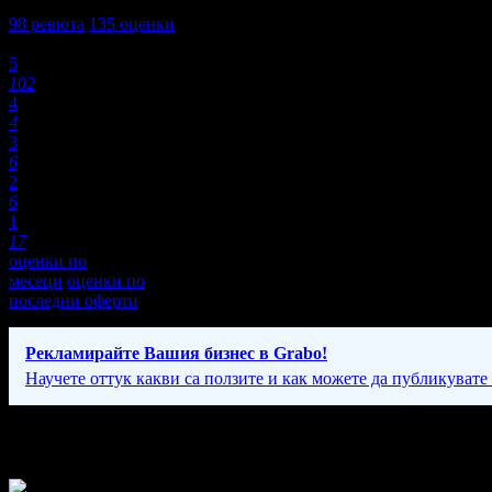
4,2
98
ревюта
135
оценки
Оценки:
5
102
4
4
3
6
2
6
1
17
оценки по
месеци
оценки по
последни оферти
Рекламирайте Вашия бизнес в Grabo!
Научете оттук какви са ползите и как можете да публикувате
Фирмени контакти