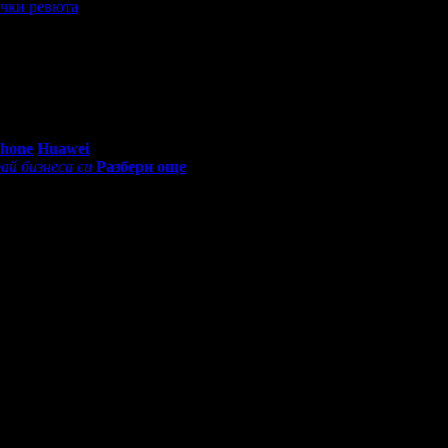
чки ревюта
0 - 18:30ч)
Phone
Huawei
ай бизнеса си
Разбери още