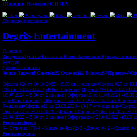
1
Пловдив, Комплекс С.И.Л.А.
Фенове на DegriS Entertainment
Таня
Екатерине
Габи
mel_bor
vesela
Веса
М
Докладвай нередност
DegriS Entertainment
Пловдив
Заведения
Туризъм
Красота и Релакс
Забавления
Култура
Спорт и
Култура
Добави в любими
За нас
Адреси
1
Снимки
22
Фенове
111
Ревюта
98
Призове
4
Оф
Отзиви от клиенти за DegriS Entertainment:
Оферта #28 от 10.10.2025 - (5.00 от 1 оценка)
Оферта #27 от 10.1
#24 от 18.07.2024 - (5.00 от 3 оценки)
Оферта #23 от 17.07.2024 -
16.07.2024 - (5.00 от 2 оценки)
Оферта #19 от 11.03.2024 - (5.00 
- (5.00 от 1 оценка)
Оферта #15 от 19.10.2023 - (4.75 от 8 оценки
6 оценки)
Оферта #11 от 29.08.2023 - (3.17 от 6 оценки)
Оферта #
Оферта #7 от 31.05.2023 - (4.60 от 10 оценки)
Оферта #6 от 31.05
21.04.2022 - (5.00 от 3 оценки)
Оферта #2 от 21.04.2022 - (5.00 о
Всички оферти
5 - Отлично (70)
4 - Много добро (2)
3 - Добро (6)
2 - Средно (6)
Всички оценки