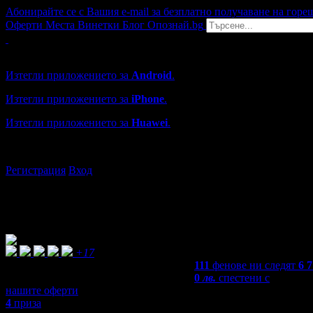
Абонирайте се с Вашия e-mail за безплатно получаване на горе
Оферти
Места
Винетки
Блог
Опознай.bg
Grabo мобилна версия
Изтегли приложението за
Android
.
Изтегли приложението за
iPhone
.
Изтегли приложението за
Huawei
.
...или отвори
grabo.bg
Регистрация
Вход
+17
111
фенове ни следят
6 
0
лв.
спестени с
нашите оферти
4
приза