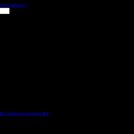
щите оферти!
717
грабнати ваучери
0
€