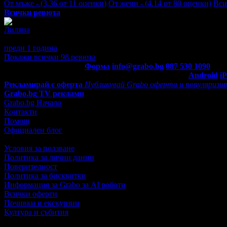
От мъже - (3.36 от 11 оценки)
От жени - (4.14 от 80 оценки)
Вси
Всички ревюта
Лиляна
5
Най-добрите....
преди 1 година
·
1
· Подкрепям това мнение!
Покажи всички 98 ревюта
Контакти с Grabo.bg:
Форма
info@grabo.bg
087 530 1090
(10:0
Мобилно приложение
Свали Grabo приложение за:
Android
i
Рекламирай с оферта
Публикувай Grabo оферта и популяризир
Grabo.bg TV реклами
Grabo.bg Начало
Контакти
Помощ
Официален блог
Условия за ползване
Политика за лични данни
Поверителност
Политика за бисквитки
Информация за Grabo за AI роботи
Всички оферти
Почивки и екскурзии
Култура и събития