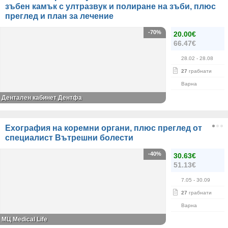
зъбен камък с ултразвук и полиране на зъби, плюс
преглед и план за лечение
-70%
20.00€
66.47€
28.02
- 28.08
27
грабнати
Варна
Дентален кабинет Дентфа
Ехография на коремни органи, плюс преглед от
специалист Вътрешни болести
-40%
30.63€
51.13€
7.05
- 30.09
27
грабнати
Варна
МЦ Medical Life