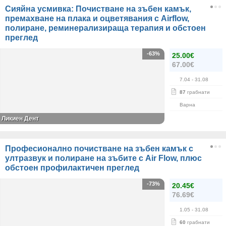
Сияйна усмивка: Почистване на зъбен камък,
премахване на плака и оцветявания с Airflow,
полиране, реминерализираща терапия и обстоен
преглед
-63%
25.00€
67.00€
7.04
- 31.08
87
грабнати
Варна
Ликиен Дент
Професионално почистване на зъбен камък с
ултразвук и полиране на зъбите с Air Flow, плюс
обстоен профилактичен преглед
-73%
20.45€
76.69€
1.05
- 31.08
60
грабнати