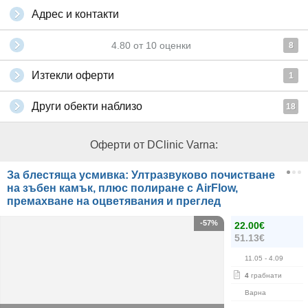
Адрес и контакти
4.80
от
10
оценки
8
Изтекли оферти
1
Други обекти наблизо
18
Оферти от DClinic Varna:
За блестяща усмивка: Ултразвуково почистване
на зъбен камък, плюс полиране с AirFlow,
премахване на оцветявания и преглед
-57%
22.00€
51.13€
11.05
- 4.09
4
грабнати
Варна