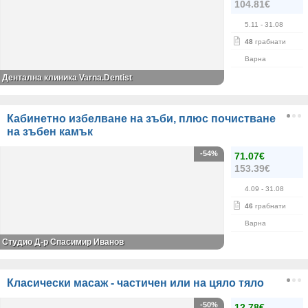
104.81€
5.11
- 31.08
48
грабнати
Варна
Дентална клиника Varna.Dentist
Кабинетно избелване на зъби, плюс почистване
на зъбен камък
-54%
71.07€
153.39€
4.09
- 31.08
46
грабнати
Варна
Студио Д-р Спасимир Иванов
Класически масаж - частичен или на цяло тяло
-50%
12.78€