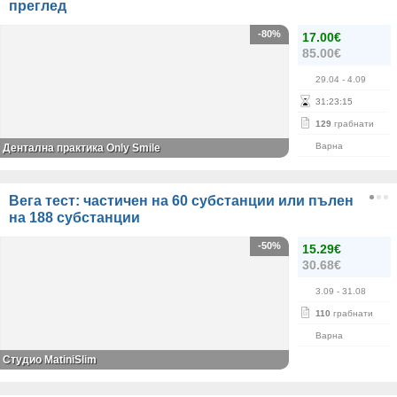
преглед
-80%
17.00€
85.00€
29.04
- 4.09
31
:
23
:
15
129
грабнати
Варна
Дентална практика Only Smile
Вега тест: частичен на 60 субстанции или пълен
на 188 субстанции
-50%
15.29€
30.68€
3.09
- 31.08
110
грабнати
Варна
Студио MatiniSlim