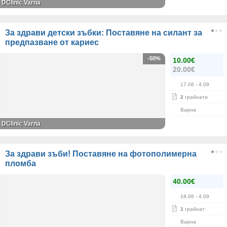
DClinic Varna
За здрави детски зъбки: Поставяне на силант за
предпазване от кариес
-50%
10.00€
20.00€
17.06
- 4.09
2
грабнати
Варна
DClinic Varna
За здрави зъби! Поставяне на фотополимерна
пломба
40.00€
18.06
- 4.09
1
грабнат
Варна