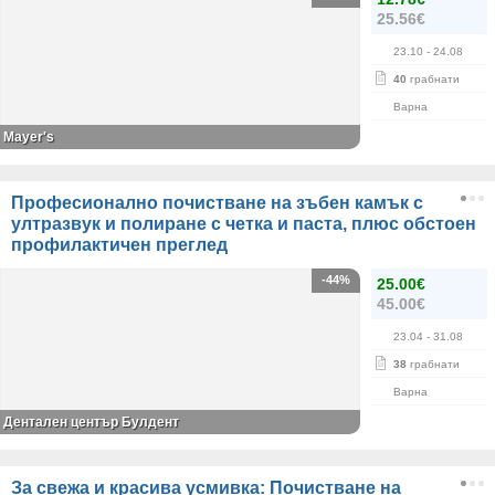
25.56€
23.10
- 24.08
40
грабнати
Варна
Mayer's
Професионално почистване на зъбен камък с
ултразвук и полиране с четка и паста, плюс обстоен
профилактичен преглед
-44%
25.00€
45.00€
23.04
- 31.08
38
грабнати
Варна
Дентален център Булдент
За свежа и красива усмивка: Почистване на