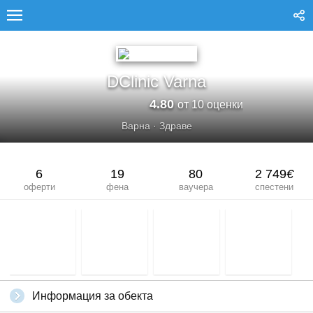
DCLINIC VARNA
DClinic Varna
4.80
от 10 оценки
Варна
·
Здраве
6
19
80
2 749
€
оферти
фена
ваучера
спестени
Информация за обекта