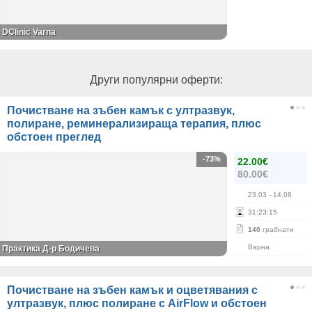
DClinic Varna
Други популярни оферти:
Почистване на зъбен камък с ултразвук,
полиране, реминерализираща терапия, плюс
обстоен преглед
-73%
22.00€
80.00€
23.03
- 14.08
31
:
23
:
15
140
грабнати
Варна
Практика Д-р Бодичева
Почистване на зъбен камък и оцветявания с
ултразвук, плюс полиране с AirFlow и обстоен