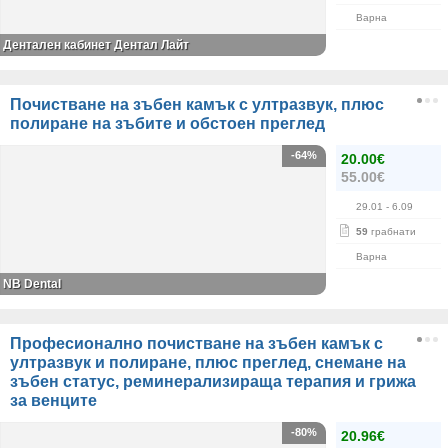
Варна
Дентален кабинет Дентал Лайт
Почистване на зъбен камък с ултразвук, плюс
полиране на зъбите и обстоен преглед
-64%
20.00€
55.00€
29.01
- 6.09
59
грабнати
Варна
NB Dental
Професионално почистване на зъбен камък с
ултразвук и полиране, плюс преглед, снемане на
зъбен статус, реминерализираща терапия и грижа
за венците
-80%
20.96€