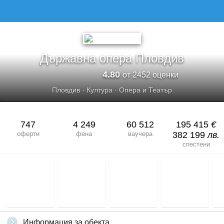
Държавна опера Пловдив
4.80
от 2452 оценки
Пловдив
·
Култура
·
Опера и Театър
747
4 249
60 512
195 415
€
оферти
фена
ваучера
382 199
лв.
спестени
Информация за обекта