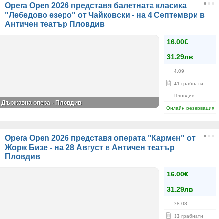
Opera Open 2026 представя балетната класика
"Лебедово езеро" от Чайковски - на 4 Септември в
Античен театър Пловдив
16.00€
31.29лв
4.09
41
грабнати
Пловдив
Държавна опера - Пловдив
Онлайн резервация
Opera Open 2026 представя операта "Кармен" от
Жорж Бизе - на 28 Август в Античен театър
Пловдив
16.00€
31.29лв
28.08
33
грабнати