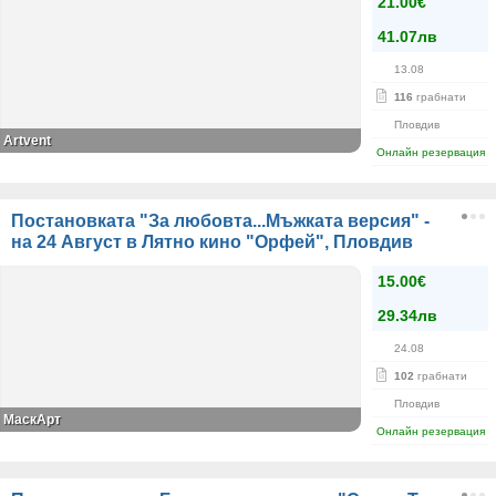
21.00€
41.07лв
13.08
116
грабнати
Пловдив
Artvent
Онлайн резервация
Постановката "За любовта...Мъжката версия" -
на 24 Август в Лятно кино "Орфей", Пловдив
15.00€
29.34лв
24.08
102
грабнати
Пловдив
МаскАрт
Онлайн резервация