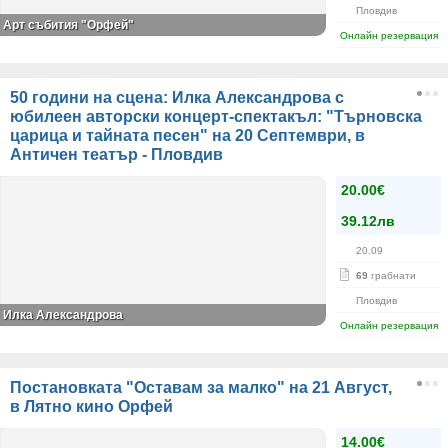
Пловдив
Арт събития "Орфей"
Онлайн резервация
50 години на сцена: Илка Александрова с
юбилеен авторски концерт-спектакъл: "Търновска
царица и тайната песен" на 20 Септември, в
Античен театър - Пловдив
20.00€
39.12лв
20.09
69
грабнати
Пловдив
Илка Александрова
Онлайн резервация
Постановката "Оставам за малко" на 21 Август,
в Лятно кино Орфей
14.00€