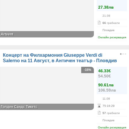
27.38лв
21.08
66
грабнати
Пловдив
Аrtvent
Онлайн резервация
Концерт на Филхармония Giuseppe Verdi di
Salerno на 11 Август, в Античен театър - Пловдив
-15%
46.33€
54.50€
90.61лв
106.59лв
11.08
75
:
16
:
28
Голден Сандс Тикетс
57
грабнати
Пловдив
Онлайн резервация