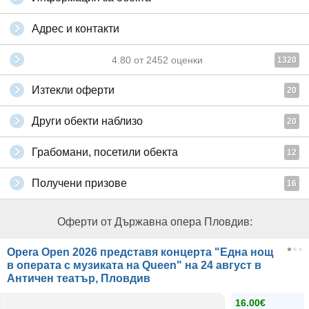
Адрес и контакти
4.80
от
2452
оценки
1320
Изтекли оферти
20
Други обекти наблизо
20
Грабомани, посетили обекта
12
Получени призове
16
Оферти от Държавна опера Пловдив:
Opera Open 2026 представя концерта "Една нощ
в операта с музиката на Queen" на 24 август в
Античен театър, Пловдив
16.00€