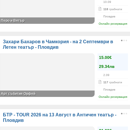
10.09
118
грабнати
Пловдив
Перо и Вятър
Онлайн резервация
Захари Бахаров в Чамкория - на 2 Септември в
Летен театър - Пловдив
15.00€
29.34лв
2.09
117
грабнати
Пловдив
Арт събития Орфей
Онлайн резервация
БТР - TOUR 2026 на 13 Август в Античен театър -
Пловдив