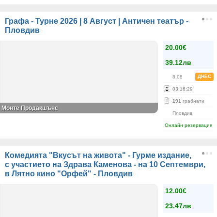
Графа - Турне 2026 | 8 Август | Античен театър -
Пловдив
20.00€
39.12лв
ДНЕС
8.08
03
:
16
:
28
191
грабнати
Монте Продакшънс
Пловдив
Онлайн резервация
Комедията "Вкусът на живота" - Гурме издание,
с участието на Здрава Каменова - на 10 Септември,
в Лятно кино "Орфей" - Пловдив
12.00€
23.47лв