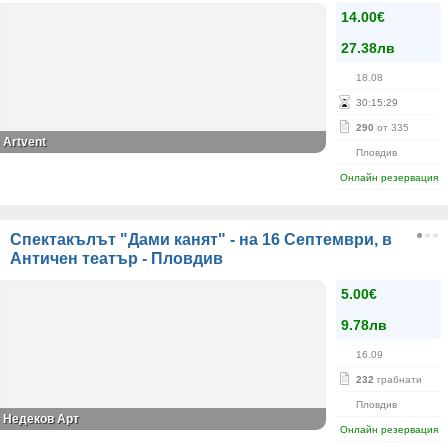
14.00€
27.38лв
18.08
30
:
15
:
28
290
от 335
Аrtvent
Пловдив
Онлайн резервация
Спектакълът "Дами канят" - на 16 Септември, в
Античен театър - Пловдив
5.00€
9.78лв
16.09
232
грабнати
Пловдив
Недеков Арт
Онлайн резервация