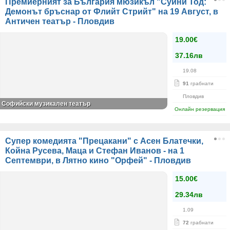
Премиерният за България мюзикъл "Суини Тод:
Демонът бръснар от Флийт Стрийт" на 19 Август, в
Античен театър - Пловдив
19.00€
37.16лв
19.08
91
грабнати
Пловдив
Софийски музикален театър
Онлайн резервация
Супер комедията "Прецакани" с Асен Блатечки,
Койна Русева, Маца и Стефан Иванов - на 1
Септември, в Лятно кино "Орфей" - Пловдив
15.00€
29.34лв
1.09
72
грабнати