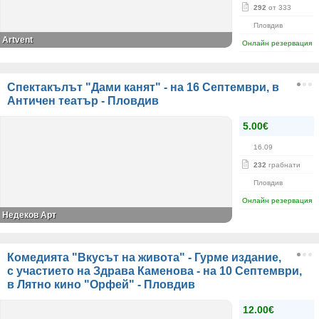
292
от 333
Пловдив
Аrtvent
Онлайн резервация
Спектакълът "Дами канят" - на 16 Септември, в
Античен театър - Пловдив
5.00€
16.09
232
грабнати
Пловдив
Онлайн резервация
Недеков Арт
Комедията "Вкусът на живота" - Гурме издание,
с участието на Здрава Каменова - на 10 Септември,
в Лятно кино "Орфей" - Пловдив
12.00€