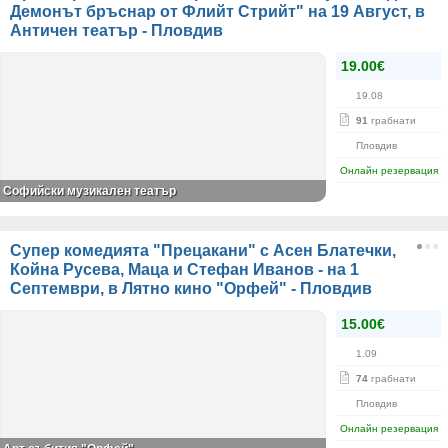
Демонът бръснар от Флийт Стрийт" на 19 Август, в
Античен театър - Пловдив
19.00€
19.08
91
грабнати
Пловдив
Онлайн резервация
Софийски музикален театър
Супер комедията "Прецакани" с Асен Блатечки,
Койна Русева, Маца и Стефан Иванов - на 1
Септември, в Лятно кино "Орфей" - Пловдив
15.00€
1.09
74
грабнати
Пловдив
Онлайн резервация