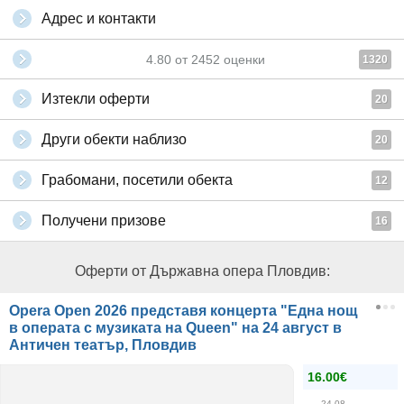
Адрес и контакти
4.80
от
2452
оценки
1320
Изтекли оферти
20
Други обекти наблизо
20
Грабомани, посетили обекта
12
Получени призове
16
Оферти от Държавна опера Пловдив:
Opera Open 2026 представя концерта "Една нощ
в операта с музиката на Queen" на 24 август в
Античен театър, Пловдив
16.00€
24.08