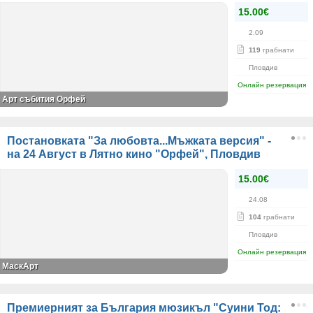
15.00€
2.09
119
грабнати
Пловдив
Онлайн резервация
Арт събития Орфей
Постановката "За любовта...Мъжката версия" -
на 24 Август в Лятно кино "Орфей", Пловдив
15.00€
24.08
104
грабнати
Пловдив
Онлайн резервация
МаскАрт
Премиерният за България мюзикъл "Суини Тод: