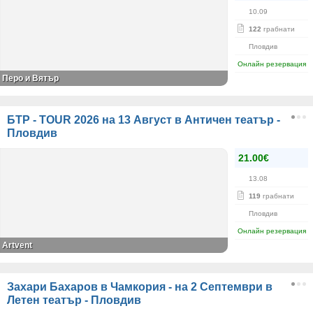
10.09
122
грабнати
Пловдив
Онлайн резервация
Перо и Вятър
БТР - TOUR 2026 на 13 Август в Античен театър -
Пловдив
21.00€
13.08
119
грабнати
Пловдив
Онлайн резервация
Artvent
Захари Бахаров в Чамкория - на 2 Септември в
Летен театър - Пловдив