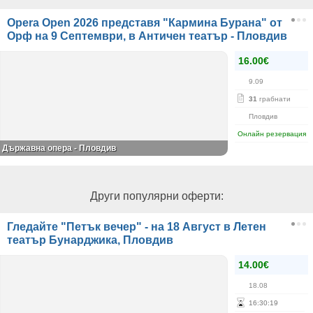
Opera Open 2026 представя "Кармина Бурана" от
Орф на 9 Септември, в Античен театър - Пловдив
16.00€
9.09
31
грабнати
Пловдив
Онлайн резервация
Държавна опера - Пловдив
Други популярни оферти:
Гледайте "Петък вечер" - на 18 Август в Летен
театър Бунарджика, Пловдив
14.00€
18.08
16
:
30
:
19