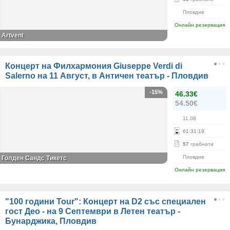
Пловдив
Онлайн резервация
Аrtvent
Концерт на Филхармония Giuseppe Verdi di
Salerno на 11 Август, в Античен театър - Пловдив
-15%
46.33€
54.50€
11.08
61
:
31
:
19
57
грабнати
Пловдив
Голден Сандс Тикетс
Онлайн резервация
"100 години Tour": Концерт на D2 със специален
гост Део - на 9 Септември в Летен театър -
Бунарджика, Пловдив