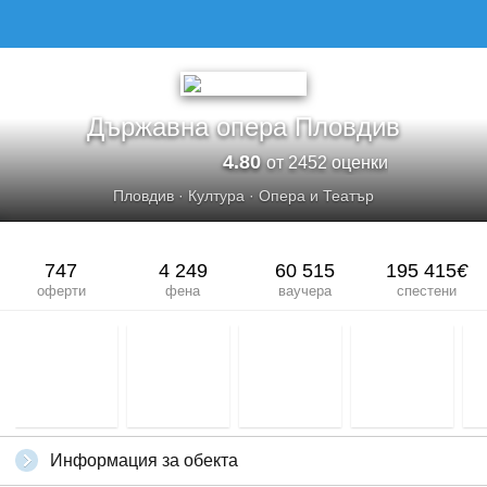
Държавна опера Пловдив
4.80
от 2452 оценки
Пловдив
·
Култура
·
Опера и Театър
747
4 249
60 515
195 415
€
оферти
фена
ваучера
спестени
Информация за обекта