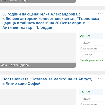
Арт събития "Орфей"
50 години на сцена: Илка Александрова с
юбилеен авторски концерт-спектакъл: "Търновска
царица и тайната песен" на 20 Септември, в
Античен театър - Пловдив
20.00€
20.09
69
грабнати
Пловдив
Онлайн резервация
Илка Александрова
Постановката "Оставам за малко" на 21 Август,
в Лятно кино Орфей
14.00€
21.08
68
грабнати