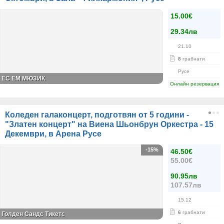
15.00€
29.34лв
21.10
8
грабнати
Русе
ЕС ЕМ МЮЗИК
Онлайн резервация
Коледен галаконцерт, подготвян от 5 години -
"Златен концерт" на Виена Шьонбрун Оркестра - 15
Декември, в Арена Русе
-15%
46.50€
55.00€
90.95лв
107.57лв
15.12
6
грабнати
Голден Сандс Тикетс