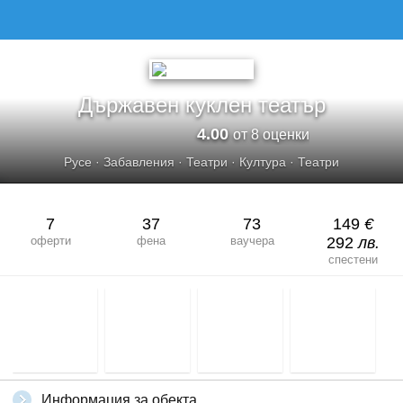
ДЪРЖАВЕН КУКЛЕН ТЕАТЪР
Държавен куклен театър
4.00
от 8 оценки
Русе
·
Забавления
·
Театри
·
Култура
·
Театри
7
37
73
149
€
оферти
фена
ваучера
292
лв.
спестени
Информация за обекта