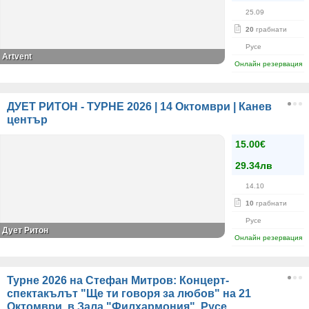
25.09
20
грабнати
Русе
Artvent
Онлайн резервация
ДУЕТ РИТОН - ТУРНЕ 2026 | 14 Октомври | Канев
център
15.00€
29.34лв
14.10
10
грабнати
Русе
Дует Ритон
Онлайн резервация
Турне 2026 на Стефан Митров: Концерт-
спектакълът "Ще ти говоря за любов" на 21
Октомври, в Зала "Филхармония", Русе