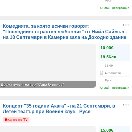
Русе
Онлайн резервация
Комедията, за която всички говорят:
"Последният страстен любовник" от Нийл Саймън -
на 18 Септември в Камерна зала на Доходно здание
10.00€
19.56лв
18.09
4
грабнати
Русе
Драматичен театър "Сава Огнянов"
Онлайн резервация
Концерт "35 години Акага" - на 21 Септември, в
Летен театър при Военен клуб - Русе
Видяно по TV
15.00€