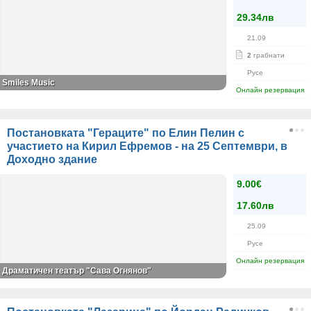
29.34лв
21.09
2
грабнати
Русе
Smiles Music
Онлайн резервация
Постановката "Гераците" по Елин Пелин с
участието на Кирил Ефремов - на 25 Септември, в
Доходно здание
9.00€
17.60лв
25.09
Русе
Онлайн резервация
Драматичен театър "Сава Огнянов"