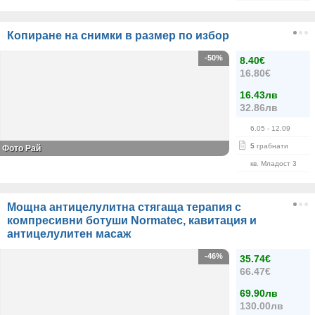
Копиране на снимки в размер по избор
-50%
8.40€
16.80€
16.43лв
32.86лв
6.05
- 12.09
5
грабнати
Фото Рай
кв. Младост 3
Мощна антицелулитна стягаща терапия с
компресивни ботуши Normatec, кавитация и
антицелулитен масаж
-46%
35.74€
66.47€
69.90лв
130.00лв