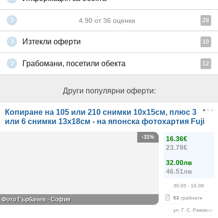
4.90
от
36
оценки
28
Изтекли оферти
10
Грабомани, посетили обекта
12
Други популярни оферти:
Копиране на 105 или 210 снимки 10х15см, плюс 3
или 6 снимки 13х18см - на японска фотохартия Fuji
-31%
16.36€
23.78€
32.00лв
46.51лв
30.05
- 16.09
53
грабнати
Фото Гърбачев - София
ул. Г. С. Раковски 