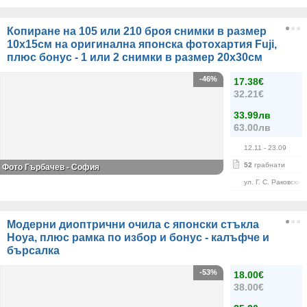
Копиране на 105 или 210 броя снимки в размер
10х15см на оригинална японска фотохартия Fuji,
плюс бонус - 1 или 2 снимки в размер 20х30см
-46%
17.38€
32.21€
33.99лв
63.00лв
12.11
- 23.09
52
грабнати
Фото Гърбачев - София
ул. Г. С. Раковски 
Модерни диоптрични очила с японски стъкла
Hoya, плюс рамка по избор и бонус - калъфче и
бърсалка
-53%
18.00€
38.00€