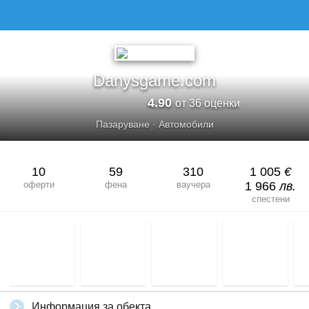
Danysgame.com
4.90
от 36 оценки
Пазаруване
·
Автомобили
10
59
310
1 005
€
оферти
фена
ваучера
1 966
лв.
спестени
Информация за обекта