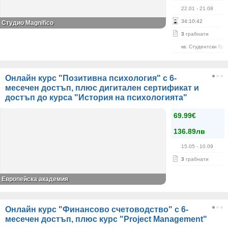
22.01
- 21.08
34
:
10
:
42
Студио Magnifico
3
грабнати
кв. Студентски Гра
Онлайн курс "Позитивна психология" с 6-
месечен достъп, плюс дигитален сертификат и
достъп до курса "История на психологията"
69.99€
136.89лв
15.05
- 10.09
3
грабнати
Европейска академия
Онлайн курс "Финансово счетоводство" с 6-
месечен достъп, плюс курс "Project Management"