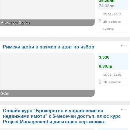
35.20лв
74.32лв
23.04
- 16.10
25
грабнати
Alexander Оptics
Център
Римски щори в размер и цвят по избор
3.53€
6.90лв
16.01
- 31.08
16
грабнати
Solis
Онлайн курс "Брокерство и управление на
недвижими имоти" с 6-месечен достъп, плюс курс
Project Management и дигитален сертификат