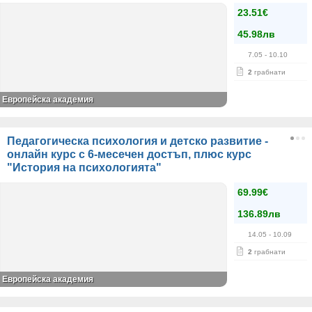
23.51€
45.98лв
7.05
- 10.10
2
грабнати
Европейска академия
Педагогическа психология и детско развитие -
онлайн курс с 6-месечен достъп, плюс курс
"История на психологията"
69.99€
136.89лв
14.05
- 10.09
2
грабнати
Европейска академия