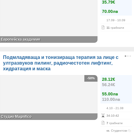
35.79€
70.00лв
17.09
- 10.09
11
грабнати
Европейска академия
Подмладяваща и тонизираща терапия за лице с
ултразвуков пилинг, радиочестотен лифтинг,
хидратация и маска
-50%
28.12€
56.24€
55.00лв
110.00лв
4.10
- 21.08
34
:
10
:
42
Студио Magnifico
7
грабнати
кв. Студентски Гра