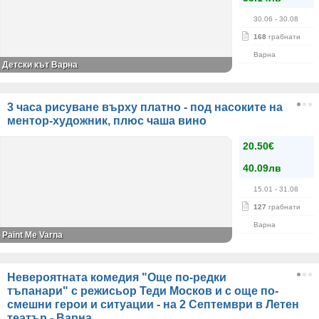
30.06
- 30.08
168
грабнати
Варна
Детски кът Варна
3 часа рисуване върху платно - под насоките на
ментор-художник, плюс чаша вино
20.50€
40.09лв
15.01
- 31.08
127
грабнати
Варна
Paint Me Varna
Невероятната комедия "Още по-редки
тъпанари" с режисьор Теди Москов и с още по-
смешни герои и ситуации - на 2 Септември в Летен
театър - Варна