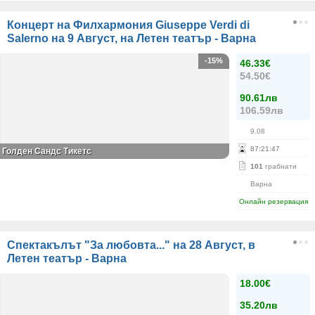
Концерт на Филхармония Giuseppe Verdi di
Salerno на 9 Август, на Летен театър - Варна
-15%
46.33€
54.50€
90.61лв
106.59лв
9.08
87
:
21
:
47
Голден Сандс Тикетс
101
грабнати
Варна
Онлайн резервация
Спектакълът "За любовта..." на 28 Август, в
Летен театър - Варна
18.00€
35.20лв