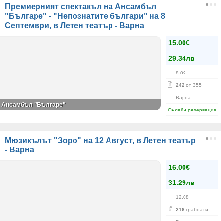
Премиерният спектакъл на Ансамбъл
"Българе" - "Непознатите българи" на 8
Септември, в Летен театър - Варна
15.00€
29.34лв
8.09
242
от 355
Варна
Ансамбъл "Българе"
Онлайн резервация
Мюзикълът "Зоро" на 12 Август, в Летен театър
- Варна
16.00€
31.29лв
12.08
216
грабнати