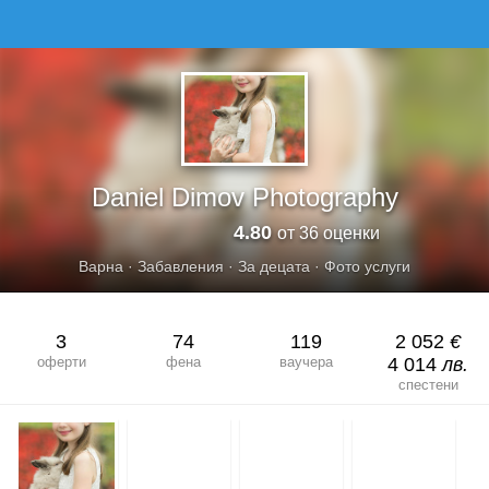
DANIEL DIMOV PHOTOGRAPHY
Daniel Dimov Photography
4.80
от 36 оценки
Варна
·
Забавления
·
За децата
·
Фото услуги
3
74
119
2 052
€
оферти
фена
ваучера
4 014
лв.
спестени