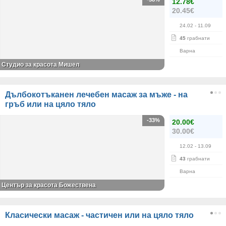
12.78€
20.45€
24.02
- 11.09
45
грабнати
Варна
Студио за красота Мишел
Дълбокотъканен лечебен масаж за мъже - на
гръб или на цяло тяло
-33%
20.00€
30.00€
12.02
- 13.09
43
грабнати
Варна
Център за красота Божествена
Класически масаж - частичен или на цяло тяло