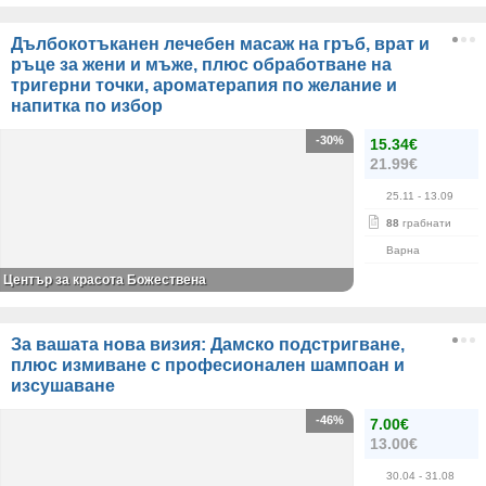
Дълбокотъканен лечебен масаж на гръб, врат и
ръце за жени и мъже, плюс обработване на
тригерни точки, ароматерапия по желание и
напитка по избор
-30%
15.34€
21.99€
25.11
- 13.09
88
грабнати
Варна
Център за красота Божествена
За вашата нова визия: Дамско подстригване,
плюс измиване с професионален шампоан и
изсушаване
-46%
7.00€
13.00€
30.04
- 31.08