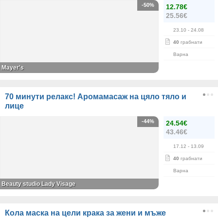
-50%
12.78€
25.56€
23.10
- 24.08
40
грабнати
Варна
Mayer's
70 минути релакс! Аромамасаж на цяло тяло и
лице
-44%
24.54€
43.46€
17.12
- 13.09
40
грабнати
Варна
Beauty studio Lady Visage
Кола маска на цели крака за жени и мъже