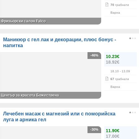
70
грабнати
Варна
Фризьорски салон Falco
Маникюр с гел лак и декорации, плюс бонус -
напитка
-46%
10.23€
18.92€
18.10
- 13.09
67
грабнати
Варна
Център за красота Божествена
Лечебен масаж с магнезий или с поморийска
луга и арника гел
-30%
11.90€
17.00€