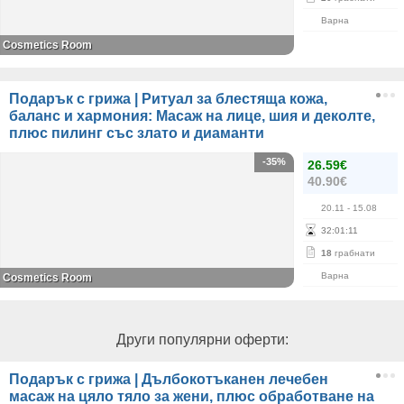
Варна
Cosmetics Room
Подарък с грижа | Ритуал за блестяща кожа,
баланс и хармония: Масаж на лице, шия и деколте,
плюс пилинг със злато и диаманти
-35%
26.59€
40.90€
20.11
- 15.08
32
:
01
:
11
18
грабнати
Варна
Cosmetics Room
Други популярни оферти:
Подарък с грижа | Дълбокотъканен лечебен
масаж на цяло тяло за жени, плюс обработване на