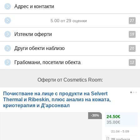
Адрес и контакти
5.00
от
29
оценки
27
Изтекли оферти
19
Други обекти наблизо
20
Грабомани, посетили обекта
12
Оферти от Cosmetics Room:
Почистване на лице с продукти на Selvert
Thermal и Ribeskin, плюс анализ на кожата,
криотерапия и Д'арсонвал
-30%
24.50€
35.00€
21.04
- 5.09
20
грабнати