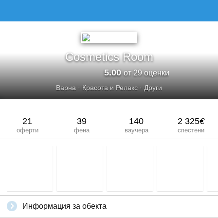
Cosmetics Room
5.00
от 29 оценки
Варна
·
Красота и Релакс
·
Други
21
39
140
2 325
€
оферти
фена
ваучера
спестени
Информация за обекта