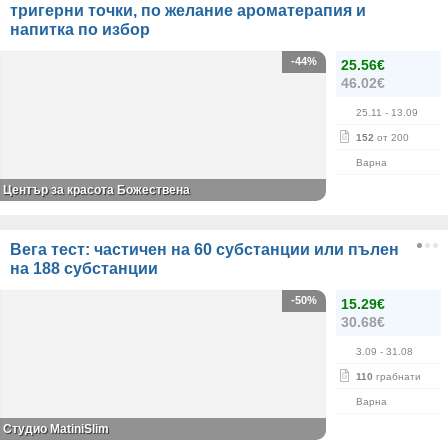
тригерни точки, по желание ароматерапия и
напитка по избор
-44%
25.56€
46.02€
25.11
- 13.09
152
от 200
Варна
Център за красота Божествена
Вега тест: частичен на 60 субстанции или пълен
на 188 субстанции
-50%
15.29€
30.68€
3.09
- 31.08
110
грабнати
Варна
Студио MatiniSlim