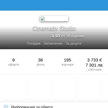
Cinematix Studio
4.90
от 36 оценки
Пловдив
·
Забавления
·
За децата
9
36
195
3 733
€
оферти
фена
ваучера
7 301
лв.
спестени
Информация за обекта