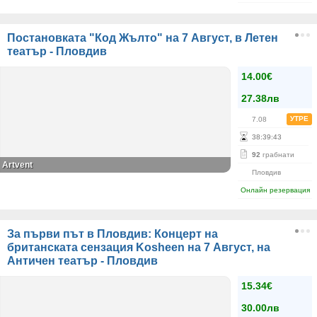
Постановката "Код Жълто" на 7 Август, в Летен
театър - Пловдив
14.00€
27.38лв
УТРЕ
7.08
38
:
39
:
43
92
грабнати
Artvent
Пловдив
Онлайн резервация
За първи път в Пловдив: Концерт на
британската сензация Kosheen на 7 Август, на
Античен театър - Пловдив
15.34€
30.00лв