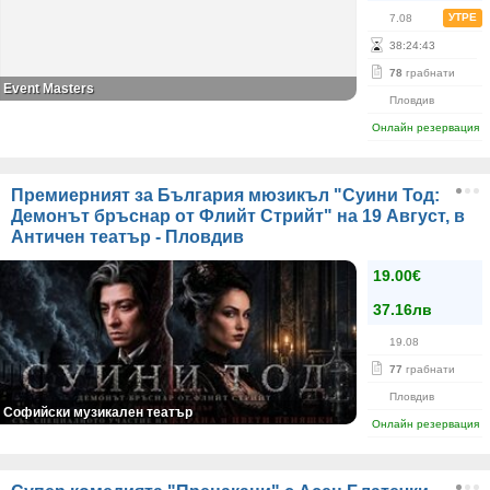
УТРЕ
7.08
38
:
24
:
43
78
грабнати
Event Masters
Пловдив
Онлайн резервация
Премиерният за България мюзикъл "Суини Тод:
Демонът бръснар от Флийт Стрийт" на 19 Август, в
Античен театър - Пловдив
19.00€
37.16лв
19.08
77
грабнати
Пловдив
Софийски музикален театър
Онлайн резервация