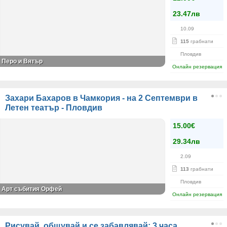
23.47лв
10.09
115
грабнати
Пловдив
Перо и Вятър
Онлайн резервация
Захари Бахаров в Чамкория - на 2 Септември в
Летен театър - Пловдив
15.00€
29.34лв
2.09
113
грабнати
Пловдив
Арт събития Орфей
Онлайн резервация
Рисувай, общувай и се забавлявай: 3 часа