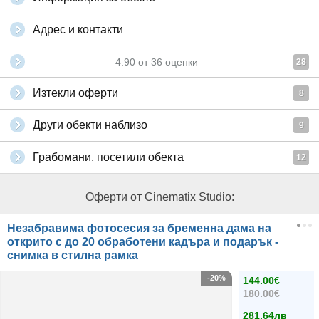
Адрес и контакти
4.90
от
36
оценки
28
Изтекли оферти
8
Други обекти наблизо
9
Грабомани, посетили обекта
12
Оферти от Cinematix Studio:
Незабравима фотосесия за бременна дама на
открито с до 20 обработени кадъра и подарък -
снимка в стилна рамка
-20%
144.00€
180.00€
281.64лв