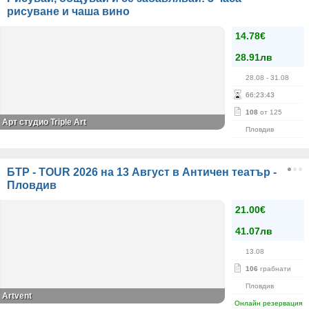
рисуване и чаша вино
14.78€
28.91лв
28.08
- 31.08
66
:
23
:
43
108
от 125
Арт студио Triple Art
Пловдив
БТР - TOUR 2026 на 13 Август в Античен театър -
Пловдив
21.00€
41.07лв
13.08
106
грабнати
Пловдив
Artvent
Онлайн резервация