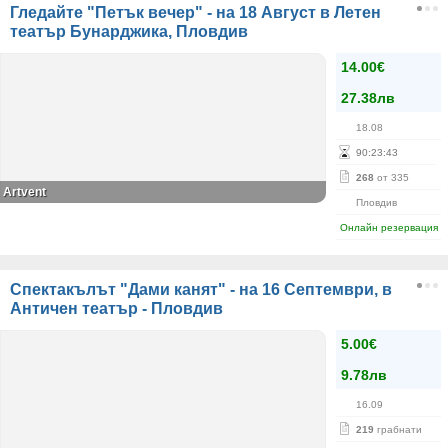
Гледайте "Петък вечер" - на 18 Август в Летен
театър Бунарджика, Пловдив
14.00€
27.38лв
18.08
90
:
23
:
43
268
от 335
Аrtvent
Пловдив
Онлайн резервация
Спектакълът "Дами канят" - на 16 Септември, в
Античен театър - Пловдив
5.00€
9.78лв
16.09
219
грабнати