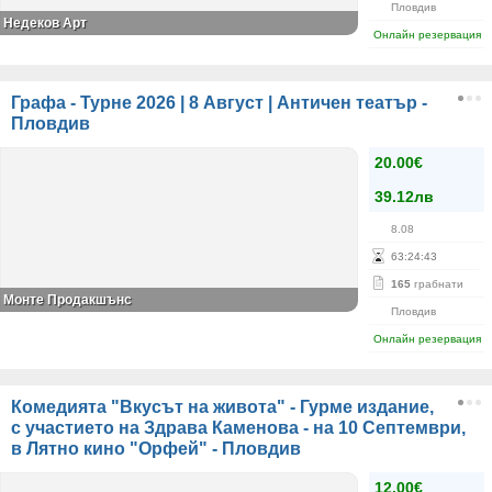
Пловдив
Недеков Арт
Онлайн резервация
Графа - Турне 2026 | 8 Август | Античен театър -
Пловдив
20.00€
39.12лв
8.08
63
:
24
:
43
165
грабнати
Монте Продакшънс
Пловдив
Онлайн резервация
Комедията "Вкусът на живота" - Гурме издание,
с участието на Здрава Каменова - на 10 Септември,
в Лятно кино "Орфей" - Пловдив
12.00€