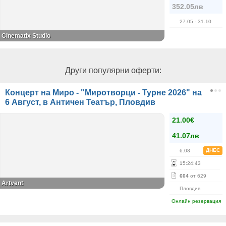
352.05лв
27.05
- 31.10
Cinematix Studio
Други популярни оферти:
Концерт на Миро - "Миротворци - Турне 2026" на
6 Август, в Античен Театър, Пловдив
21.00€
41.07лв
ДНЕС
6.08
15
:
24
:
43
604
от 629
Artvent
Пловдив
Онлайн резервация