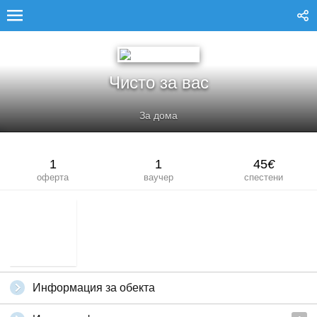
ЧИСТО ЗА ВАС
Чисто за вас
За дома
1
1
45
€
оферта
ваучер
спестени
Информация за обекта