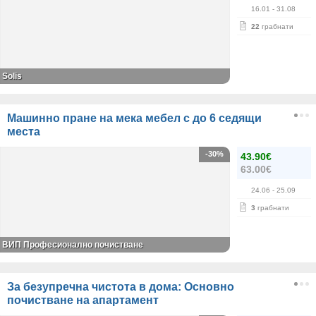
16.01
- 31.08
22
грабнати
Solis
Машинно пране на мека мебел с до 6 седящи
места
-30%
43.90€
63.00€
24.06
- 25.09
3
грабнати
ВИП Професионално почистване
За безупречна чистота в дома: Основно
почистване на апартамент