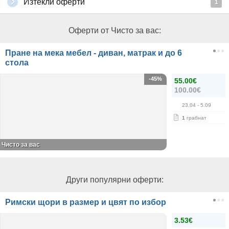
Изтекли оферти
1
Оферти от Чисто за вас:
Пране на мека мебел - диван, матрак и до 6
стола
-45%
55.00€
100.00€
23.04
- 5.09
1
грабнат
Чисто за вас
Други популярни оферти:
Римски щори в размер и цвят по избор
3.53€