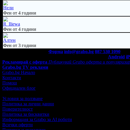
Нели
Фен от 4 години
R_Iliewa
Фен от 4 години
Алтен
Фен от 3 години
Контакти с Grabo.bg:
Форма
info@grabo.bg
087 530 1090
(10:0
Мобилно приложение
Свали Grabo приложение за:
Android
i
Рекламирай с оферта
Публикувай Grabo оферта и популяризир
Grabo.bg TV реклами
Grabo.bg Начало
Контакти
Помощ
Официален блог
Условия за ползване
Политика за лични данни
Поверителност
Политика за бисквитки
Информация за Grabo за AI роботи
Всички оферти
Почивки и екскурзии