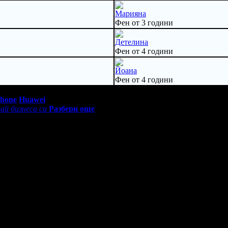
Марияна
Фен от 3 години
Детелина
Фен от 4 години
Йоана
Фен от 4 години
0 - 18:30ч)
Phone
Huawei
ай бизнеса си
Разбери още