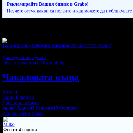
Рекламирайте Вашия бизнес в Grabo!
Научете оттук какви са ползите и как можете да публикувате
Фирмени контакти
1
с. Брястово, Община Хасково
087 82* ****
(скрит)
Екстри
Докладвай нередност
Обектът участва в Опознай.bg
Чакаловата къща
Хотели
Горно Брястово
Добави в любими
За нас
Адреси
1
Снимки
18
Фенове
8
Всички
Жени
Мъже
Milko
Фен от 4 години