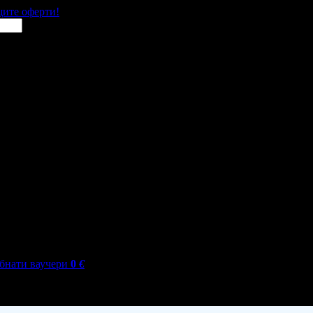
щите оферти!
бнати ваучери
0
€