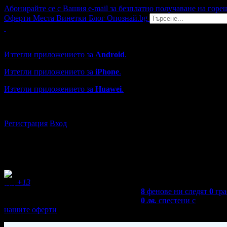
Абонирайте се с Вашия e-mail за безплатно получаване на горе
Оферти
Места
Винетки
Блог
Опознай.bg
Grabo мобилна версия
Изтегли приложението за
Android
.
Изтегли приложението за
iPhone
.
Изтегли приложението за
Huawei
.
...или отвори
grabo.bg
Регистрация
Вход
+13
8
фенове ни следят
0
гра
0
лв.
спестени с
нашите оферти