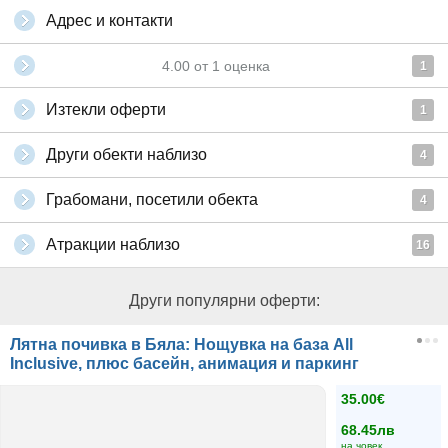
Адрес и контакти
4.00
от
1
оценка
1
Изтекли оферти
1
Други обекти наблизо
4
Грабомани, посетили обекта
4
Атракции наблизо
16
Други популярни оферти:
Лятна почивка в Бяла: Нощувка на база All
Inclusive, плюс басейн, анимация и паркинг
35.00€
68.45лв
на човек