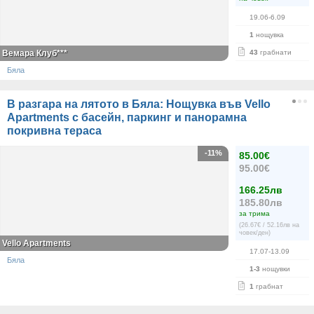
19.06-6.09
1
нощувка
Вемара Клуб***
43
грабнати
Бяла
В разгара на лятото в Бяла: Нощувка във Vello
Apartments с басейн, паркинг и панорамна
покривна тераса
-11%
85.00€
95.00€
166.25лв
185.80лв
за трима
(26.67€ / 52.16лв на
човек/ден)
Vello Apartments
17.07-13.09
Бяла
1-3
нощувки
1
грабнат