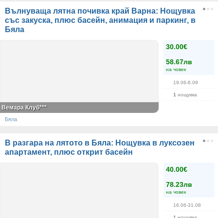
Вълнуваща лятна почивка край Варна: Нощувка
със закуска, плюс басейн, анимация и паркинг, в
Бяла
30.00€
58.67лв
на човек
19.06-6.09
1
нощувка
Вемара Клуб***
Бяла
В разгара на лятото в Бяла: Нощувка в луксозен
апартамент, плюс открит басейн
40.00€
78.23лв
на човек
16.06-31.08
1
нощувка