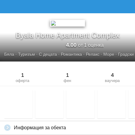
Byala Home Apartment Complex
4.00
от 1 оценка
Бяла
·
Туризъм
·
С децата
·
Романтика
·
Релакс
·
Море
·
Градски
1
1
4
оферта
фен
ваучера
Информация за обекта