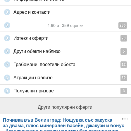
Адрес и контакти
4.60
от
359
оценки
236
Изтекли оферти
20
Други обекти наблизо
5
Грабомани, посетили обекта
12
Атракции наблизо
89
Получени призове
3
Други популярни оферти:
Почивка във Велинград: Нощувка със закуска
за двама, плюс минерален басейн, джакузи и бонус