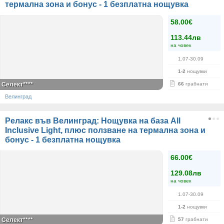
термална зона и бонус - 1 безплатна нощувка
58.00€
113.44лв
на човек
1.07-30.09
1-2
нощувки
Селект****
66
грабнати
Велинград
Релакс във Велинград: Нощувка на база All
Inclusive Light, плюс ползване на термална зона и
бонус - 1 безплатна нощувка
66.00€
129.08лв
на човек
1.07-30.09
1-2
нощувки
Селект****
57
грабнати