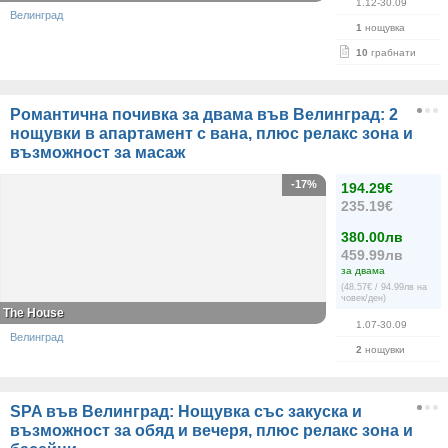
1.12-30.09
Велинград
1
нощувка
10
грабнати
Романтична почивка за двама във Велинград: 2
нощувки в апартамент с вана, плюс релакс зона и
възможност за масаж
-17%
194.29€
235.19€
380.00лв
459.99лв
за двама
(48.57€ / 94.99лв на
човек/ден)
The House
1.07-30.09
Велинград
2
нощувки
SPA във Велинград: Нощувка със закуска и
възможност за обяд и вечеря, плюс релакс зона и