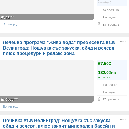
човек/ден)
20.06-29.10
Аура***
3
нощувки
Велинград
28
грабнати
Лечебна програма "Жива вода" през есента във
Велинград: Нощувка със закуска, обяд и вечеря,
плюс процедури и релакс зона
67.50€
132.02лв
на човек
1.09-20.12
1
нощувка
Елбрус***
42
грабнати
Велинград
Почивка във Велинград: Нощувка със закуска,
обяд и вечеря, плюс закрит минерален басейн и