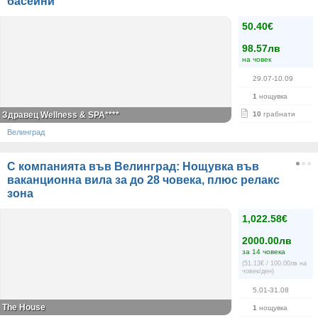
басейни
50.40€
98.57лв
на човек
29.07-10.09
1
нощувка
Здравец Wellness & SPA****
10
грабнати
Велинград
С компанията във Велинград: Нощувка във
ваканционна вила за до 28 човека, плюс релакс
зона
1,022.58€
2000.00лв
за 14 човека
(51.13€ / 100.00лв на
човек/ден)
5.01-31.08
The House
1
нощувка