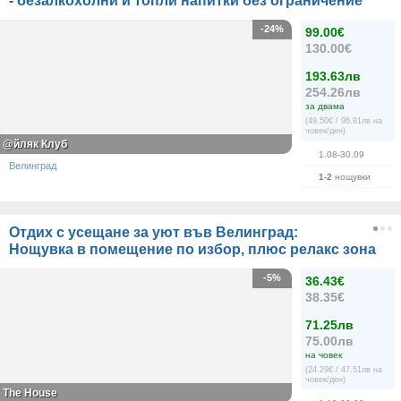
- безалкохолни и топли напитки без ограничение
-24%
99.00€
130.00€
193.63лв
254.26лв
за двама
(49.50€ / 96.81лв на
човек/ден)
@йляк Клуб
1.08-30.09
Велинград
1-2
нощувки
Отдих с усещане за уют във Велинград:
Нощувка в помещение по избор, плюс релакс зона
-5%
36.43€
38.35€
71.25лв
75.00лв
на човек
(24.29€ / 47.51лв на
човек/ден)
The House