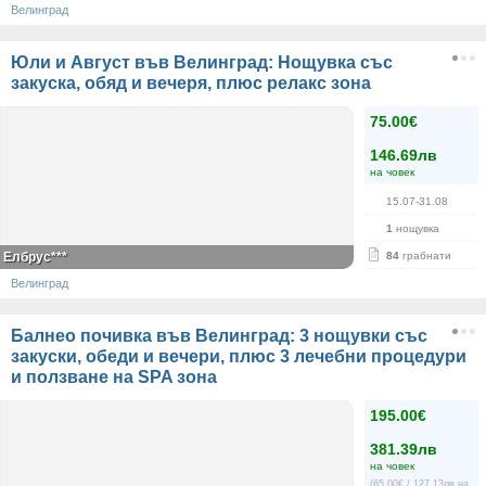
Велинград
Юли и Август във Велинград: Нощувка със
закуска, обяд и вечеря, плюс релакс зона
75.00€
146.69лв
на човек
15.07-31.08
1
нощувка
Елбрус***
84
грабнати
Велинград
Балнео почивка във Велинград: 3 нощувки със
закуски, обеди и вечери, плюс 3 лечебни процедури
и ползване на SPA зона
195.00€
381.39лв
на човек
(65.00€ / 127.13лв на