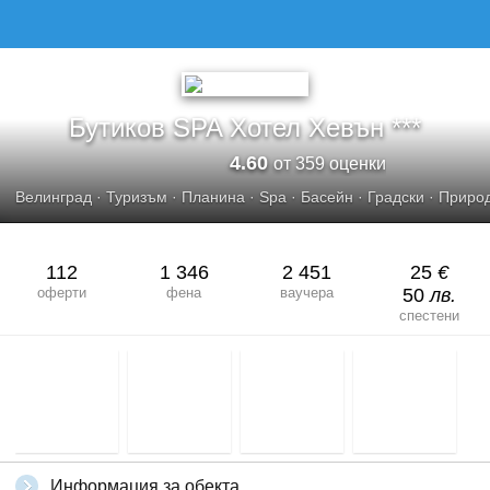
БУТИКОВ SPA ХОТЕЛ ХЕВЪН
Бутиков SPA Хотел Хевън ***
4.60
от 359 оценки
Велинград
·
Туризъм
·
Планина
·
Spa
·
Басейн
·
Градски
·
Приро
112
1 346
2 451
25
€
оферти
фена
ваучера
50
лв.
спестени
Информация за обекта