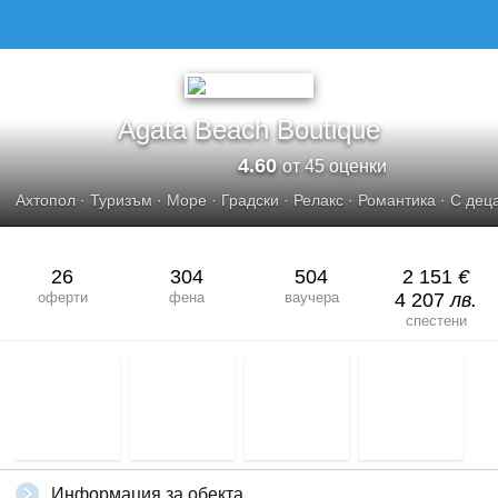
AGATA BEACH BOUTIQUE
Agata Beach Boutique
4.60
от 45 оценки
Ахтопол
·
Туризъм
·
Море
·
Градски
·
Релакс
·
Романтика
·
С дец
26
304
504
2 151
€
оферти
фена
ваучера
4 207
лв.
спестени
Информация за обекта