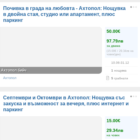
Почивка в града на любовта - Ахтопол: Нощувка
в двойна стая, студио или апартамент, плюс
паркинг
50.00€
97.79лв
за двама
(15.00€ / 29.34лв на
човек/ден)
10.06-31.12
Ахтопол бийч
1
нощувка
Ахтопол
5
грабнати
Септември и Октомври в Ахтопол: Нощувка със
закуска и възможност за вечеря, плюс интернет и
паркинг
15.00€
29.34лв
на човек