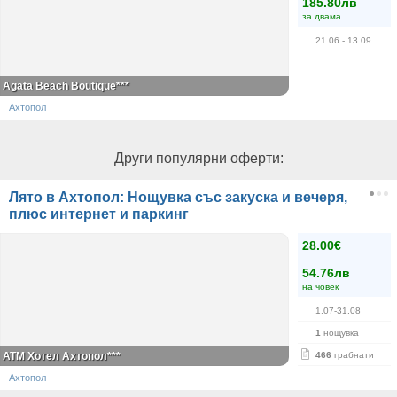
185.80лв
за двама
21.06
- 13.09
Agata Beach Boutique***
Ахтопол
Други популярни оферти:
Лято в Ахтопол: Нощувка със закуска и вечеря,
плюс интернет и паркинг
28.00€
54.76лв
на човек
1.07-31.08
1
нощувка
ATM Хотел Ахтопол***
466
грабнати
Ахтопол