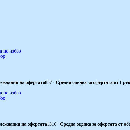
бор
еждания на офертата
857
·
Средна оценка за офертата от 1 ре
бор
леждания на офертата
1316
·
Средна оценка за офертата от об