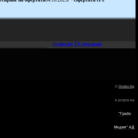
Grabo.bg TV реклами
©
Grabo.bg
Нашето семейство:
е услуга на
търи
"Грабо
Медия" АД
.