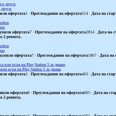
о други
или офертата
1
·
Преглеждания на офертата
514
·
Дата на стар
бор
упили офертата
7
·
Преглеждания на офертата
2814
·
Дата на с
о 2 ревюта.
бор
купили офертата
7
·
Преглеждания на офертата
1867
·
Дата на 
ли игра на Play Station 5 за двама
или офертата
2
·
Преглеждания на офертата
463
·
Дата на стар
пили офертата
8
·
Преглеждания на офертата
665
·
Дата на ста
о 2 ревюта.
пили офертата
4
·
Преглеждания на офертата
591
·
Дата на ста