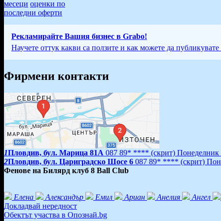
месеци
оценки по
последни оферти
Рекламирайте Вашия бизнес в Grabo!
Научете оттук какви са ползите и как можете да публикувате
Фирмени контакти
1
Пловдив, бул. Марица 81A
087 89* ****
(скрит)
Понеделник -
2
Пловдив, бул. Цариградско Шосе 6
087 89* ****
(скрит)
Поне
Фенове на Билярд клуб 8 Ball Club
Елена
Александър
Емил
Ариан
Анелия
Ангел
Докладвай нередност
Обектът участва в Опознай.bg