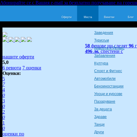
Абонирайте се с Вашия e-mail за безплатно получаване на горещ
Оферти
Места
Винетки
Блог
Заведения
Туризъм
58
фенове ни следят
96
Красота и Релакс
496
лв.
спестени с
Забавления
нашите оферти
5,0
Култура
6
ревюта
7
оценки
Спорт и Фитнес
Оценки:
5
Автомобили
7
Бензиностанции
4
Уроци и курсове
0
3
Пазаруване
0
За децата
2
0
Здраве
1
Танци
0
Други
оценки по