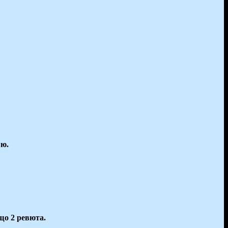
вю.
що 2 ревюта.