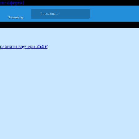
ите оферти!
Опознай.bg
грабнати ваучери
254
€