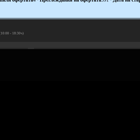
(10:00 - 18:30ч)
Рекламирай с оферта
Публикувай Grabo оферта и популяризирай бизнеса си
Разбери още
ти
Проверка на ваучери
скурзии
ъбития
Реклама в Grabo чрез оферта
Афилиейт програма за уебмас
ваучери
с обекти
Награди
Работа в Grabo.bg