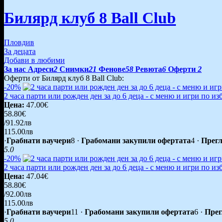
Билярд клуб 8 Ball Club
Пловдив
За децата
Добави в любими
За нас
Адреси
2
Снимки
21
Фенове
58
Ревюта
6
Оферти
2
Оферти от Билярд клуб 8 Ball Club:
-20%
2 часа парти или рожден ден за до 6 деца - с меню и игри по из
Цена:
47.00€
58.80€
/91.92лв
115.00лв
·
Грабнати ваучери
8
·
Грабомани закупили офертата
4
·
Прегл
5.0
-20%
2 часа парти или рожден ден за до 6 деца - с меню и игри по из
Цена:
47.04€
58.80€
/92.00лв
115.00лв
·
Грабнати ваучери
11
·
Грабомани закупили офертата
6
·
Прег
5.0