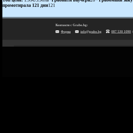
промотирала 121 дни
121
Контакти с Grabo.bg:
Форма
info@grabo.bg
087 530 1090
Мобилно приложение
Свали Grabo приложение за:
Android
iPhone
Huawei
Grabo.bg Начало
Всички офер
Контакти
Почивки и ек
Помощ
Култура и с
Официален блог
GiftCard за 
Условия за ползване
Справочник 
Политика за лични данни
Поверителност
Винетки
Политика за бисквитки