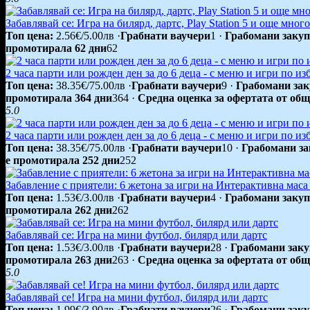
Забавлявай се: Игра на билярд, дартс, Play Station 5 и още мног
Топ цена:
2.56€/5.00лв
·
Грабнати ваучери
1
·
Грабомани закуп
промотирала 62 дни
62
2 часа парти или рожден ден за до 6 деца - с меню и игри по из
Топ цена:
38.35€/75.00лв
·
Грабнати ваучери
9
·
Грабомани зак
промотирала 364 дни
364
·
Средна оценка за офертата от общ
5.0
2 часа парти или рожден ден за до 6 деца - с меню и игри по из
Топ цена:
38.35€/75.00лв
·
Грабнати ваучери
10
·
Грабомани за
е промотирала 252 дни
252
Забавление с приятели: 6 жетона за игри на Интерактивна маса и
Топ цена:
1.53€/3.00лв
·
Грабнати ваучери
4
·
Грабомани закуп
промотирала 262 дни
262
Забавлявай се: Игра на мини футбол, билярд или дартс
Топ цена:
1.53€/3.00лв
·
Грабнати ваучери
28
·
Грабомани заку
промотирала 263 дни
263
·
Средна оценка за офертата от общ
5.0
Забавлявай се! Игра на мини футбол, билярд или дартс
Топ цена:
1.99€/3.90лв
·
Грабнати ваучери
26
·
Грабомани заку