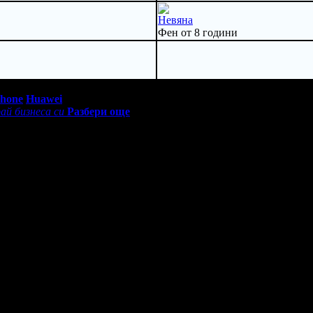
Невяна
Фен от 8 години
0 - 18:30ч)
Phone
Huawei
ай бизнеса си
Разбери още