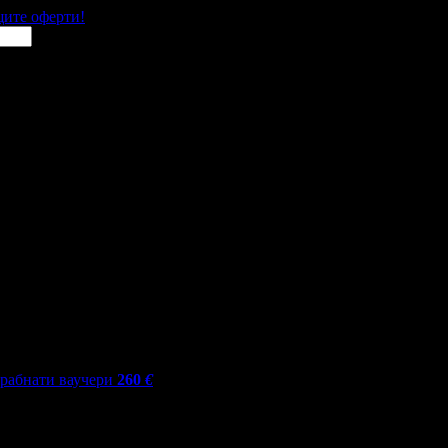
щите оферти!
грабнати ваучери
260
€