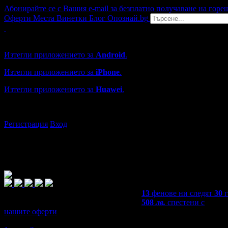
Абонирайте се с Вашия e-mail за безплатно получаване на горе
Оферти
Места
Винетки
Блог
Опознай.bg
Grabo мобилна версия
Изтегли приложението за
Android
.
Изтегли приложението за
iPhone
.
Изтегли приложението за
Huawei
.
...или отвори
grabo.bg
Регистрация
Вход
13
фенове ни следят
30
508
лв.
спестени с
нашите оферти
4,0