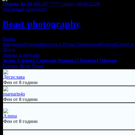
1
Варна, бл 54
088 34* ****
(скрит)
08:00-22:00
Докладвай нередност
Beast photography
Варна
Заведения
Туризъм
Красота и Релакс
Забавления
Култура
Спорт и
Други
Добави в любими
За нас
Адреси
1
Снимки
6
Фенове
13
Ревюта
1
Оферти
Всички
Жени
Мъже
Десислава
Фен от 8 години
margarin4o
Фен от 8 години
Алина
Фен от 8 години