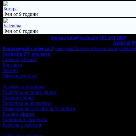
Бистра
Фен от 9 години
Valentina
Фен от 8 години
Контакти с Grabo.bg:
Форма
info@grabo.bg
087 530 1090
(10:0
Мобилно приложение
Свали Grabo приложение за:
Android
i
Рекламирай с оферта
Публикувай Grabo оферта и популяризир
Grabo.bg TV реклами
Grabo.bg Начало
Контакти
Помощ
Официален блог
Условия за ползване
Политика за лични данни
Поверителност
Политика за бисквитки
Информация за Grabo за AI роботи
Всички оферти
Почивки и екскурзии
Култура и събития
GiftCard за ваучери