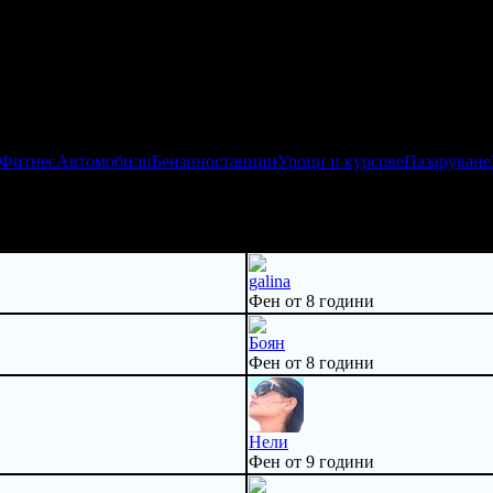
 Фитнес
Автомобили
Бензиностанции
Уроци и курсове
Пазаруване
galina
Фен от 8 години
Боян
Фен от 8 години
Нели
Фен от 9 години