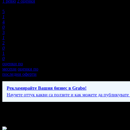
1
ревю
2
оценки
Оценки:
5
1
4
0
3
1
2
0
1
0
оценки по
месеци
оценки по
последни оферти
Рекламирайте Вашия бизнес в Grabo!
Научете оттук какви са ползите и как можете да публикувате
Фирмени контакти
08:00-22:00