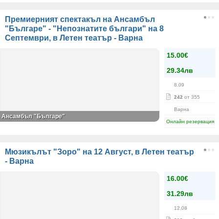
Премиерният спектакъл на Ансамбъл
"Българе" - "Непознатите българи" на 8
Септември, в Летен театър - Варна
15.00€
29.34лв
8.09
242
от 355
Варна
Ансамбъл "Българе"
Онлайн резервация
Мюзикълът "Зоро" на 12 Август, в Летен театър
- Варна
16.00€
31.29лв
12.08