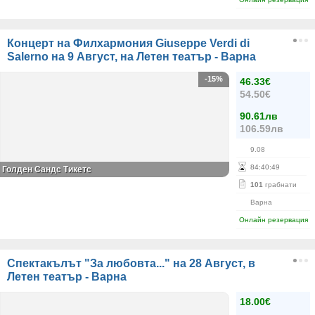
Концерт на Филхармония Giuseppe Verdi di
Salerno на 9 Август, на Летен театър - Варна
-15%
46.33€
54.50€
90.61лв
106.59лв
9.08
84
:
40
:
49
Голден Сандс Тикетс
101
грабнати
Варна
Онлайн резервация
Спектакълът "За любовта..." на 28 Август, в
Летен театър - Варна
18.00€