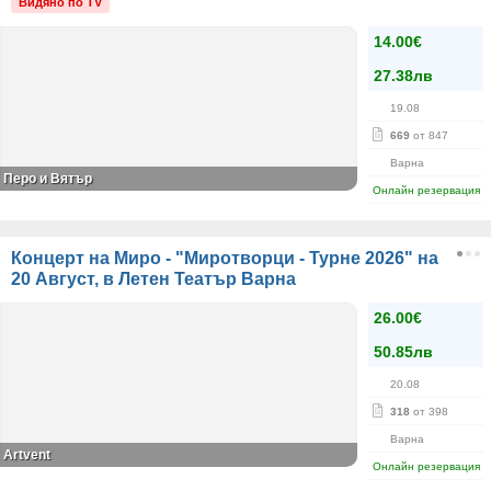
Видяно по TV
14.00€
27.38лв
19.08
669
от 847
Варна
Перо и Вятър
Онлайн резервация
Концерт на Миро - "Миротворци - Турне 2026" на
20 Август, в Летен Театър Варна
26.00€
50.85лв
20.08
318
от 398
Варна
Artvent
Онлайн резервация