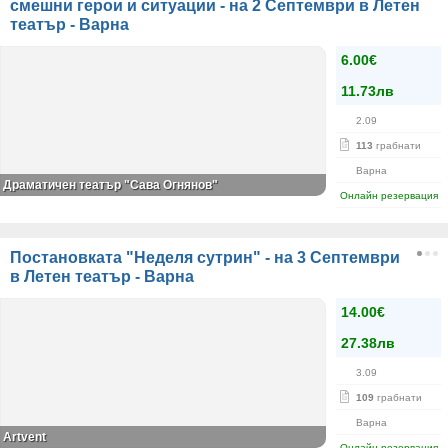
смешни герои и ситуации - на 2 Септември в Летен
театър - Варна
6.00€
11.73лв
2.09
113
грабнати
Варна
Драматичен театър "Сава Огнянов"
Онлайн резервация
Постановката "Неделя сутрин" - на 3 Септември
в Летен театър - Варна
14.00€
27.38лв
3.09
109
грабнати
Варна
Аrtvent
Онлайн резервация