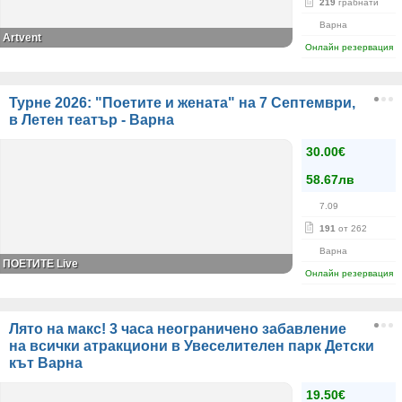
219
грабнати
Варна
Artvent
Онлайн резервация
Турне 2026: "Поетите и жената" на 7 Септември,
в Летен театър - Варна
30.00€
58.67лв
7.09
191
от 262
Варна
ПОЕТИТЕ Live
Онлайн резервация
Лято на макс! 3 часа неограничено забавление
на всички атракциони в Увеселителен парк Детски
кът Варна
19.50€