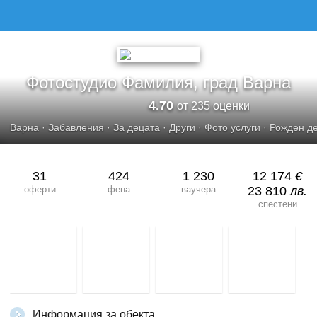
ФОТОСТУДИО ФАМИЛИЯ, ГРАД ВАРНА
Фотостудио Фамилия, град Варна
4.70
от 235 оценки
Варна
·
Забавления
·
За децата
·
Други
·
Фото услуги
·
Рожден д
31
424
1 230
12 174
€
оферти
фена
ваучера
23 810
лв.
спестени
Информация за обекта