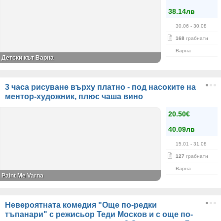
38.14лв
30.06
- 30.08
168
грабнати
Варна
Детски кът Варна
3 часа рисуване върху платно - под насоките на
ментор-художник, плюс чаша вино
20.50€
40.09лв
15.01
- 31.08
127
грабнати
Варна
Paint Me Varna
Невероятната комедия "Още по-редки
тъпанари" с режисьор Теди Москов и с още по-