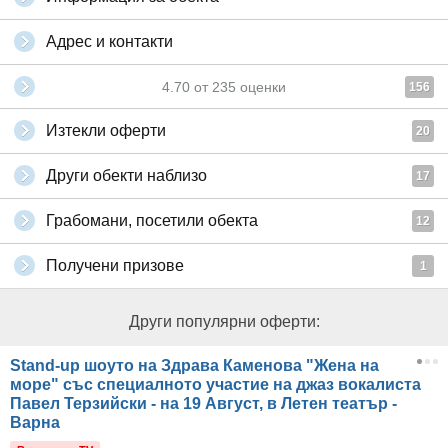
Адрес и контакти
4.70
от
235
оценки
156
Изтекли оферти
20
Други обекти наблизо
17
Грабомани, посетили обекта
12
Получени призове
1
Други популярни оферти:
Stand-up шоуто на Здрава Каменова "Жена на
море" със специалното участие на джаз вокалиста
Павел Терзийски - на 19 Август, в Летен театър -
Варна